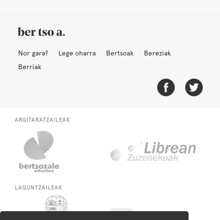
Nor gara?
Lege oharra
Bertsoak
Bereziak
Berriak
ARGITARATZAILEAK
LAGUNTZAILEAK