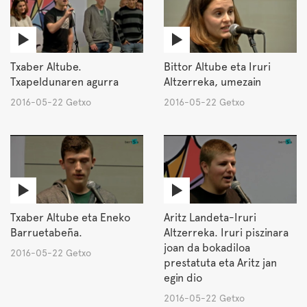
Txaber Altube.
Bittor Altube eta Iruri
Txapeldunaren agurra
Altzerreka, umezain
2016-05-22 Getxo
2016-05-22 Getxo
Txaber Altube eta Eneko
Aritz Landeta-Iruri
Barruetabeña.
Altzerreka. Iruri piszinara
joan da bokadiloa
2016-05-22 Getxo
prestatuta eta Aritz jan
egin dio
2016-05-22 Getxo