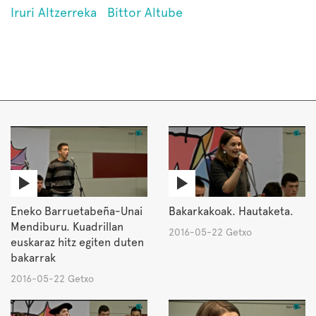
Iruri Altzerreka
Bittor Altube
Eneko Barruetabeña-Unai
Bakarkakoak. Hautaketa.
Mendiburu. Kuadrillan
2016-05-22 Getxo
euskaraz hitz egiten duten
bakarrak
2016-05-22 Getxo