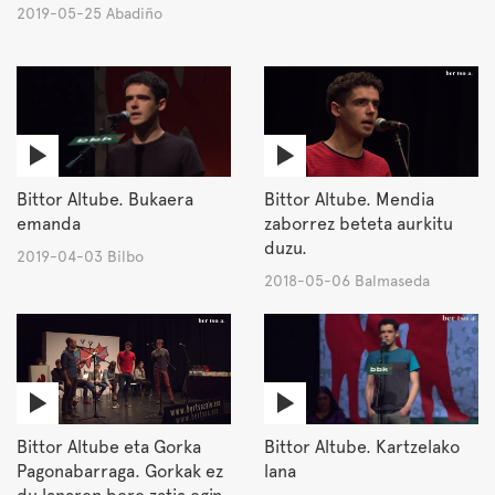
2019-05-25 Abadiño
Bittor Altube. Bukaera
Bittor Altube. Mendia
emanda
zaborrez beteta aurkitu
duzu.
2019-04-03 Bilbo
2018-05-06 Balmaseda
Bittor Altube eta Gorka
Bittor Altube. Kartzelako
Pagonabarraga. Gorkak ez
lana