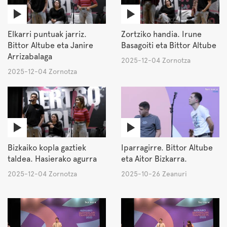
Elkarri puntuak jarriz.
Zortziko handia. Irune
Bittor Altube eta Janire
Basagoiti eta Bittor Altube
Arrizabalaga
2025-12-04 Zornotza
2025-12-04 Zornotza
Bizkaiko kopla gaztiek
Iparragirre. Bittor Altube
taldea. Hasierako agurra
eta Aitor Bizkarra.
2025-12-04 Zornotza
2025-10-26 Zeanuri