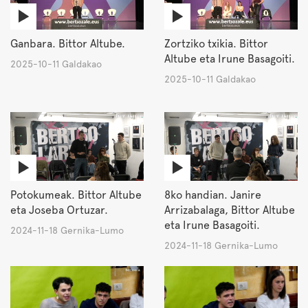
Ganbara. Bittor Altube.
Zortziko txikia. Bittor
Altube eta Irune Basagoiti.
2025-10-11 Galdakao
2025-10-11 Galdakao
Potokumeak. Bittor Altube
8ko handian. Janire
eta Joseba Ortuzar.
Arrizabalaga, Bittor Altube
eta Irune Basagoiti.
2024-11-18 Gernika-Lumo
2024-11-18 Gernika-Lumo