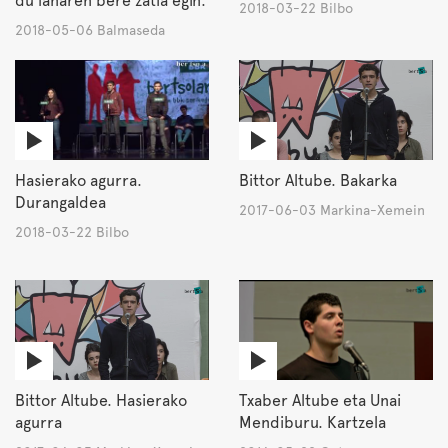
du lanaren bere zatia egin.
2018-03-22 Bilbo
2018-05-06 Balmaseda
Hasierako agurra.
Bittor Altube. Bakarka
Durangaldea
2017-06-03 Markina-Xemein
2018-03-22 Bilbo
Bittor Altube. Hasierako
Txaber Altube eta Unai
agurra
Mendiburu. Kartzela