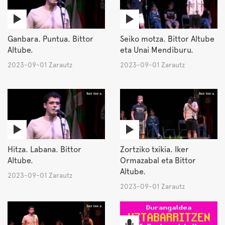
Ganbara. Puntua. Bittor
Seiko motza. Bittor Altube
Altube.
eta Unai Mendiburu.
2023-09-01 Zarautz
2023-09-01 Zarautz
Hitza. Labana. Bittor
Zortziko txikia. Iker
Altube.
Ormazabal eta Bittor
Altube.
2023-09-01 Zarautz
2023-09-01 Zarautz