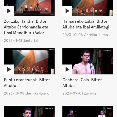
Zortziko Handia. Bittor
Hamarreko txikia. Bittor
Altube Sarrionandia eta
Altube eta Ibai Amillategi
Unai Mendiburu Valor
2023-10-08 Gernika-Lumo
2023-11-18 Santurtzi
Puntu erantzunak. Bittor
Ganbara. Gaia. Bittor
Altube
Altube.
2023-10-08 Gernika-Lumo
2023-09-01 Zarautz