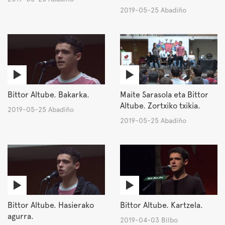
2019-05-25 Abadiño
Bittor Altube. Bakarka.
Maite Sarasola eta Bittor
Altube. Zortxiko txikia.
2019-05-25 Abadiño
2019-05-25 Abadiño
Bittor Altube. Hasierako
Bittor Altube. Kartzela.
agurra.
2019-04-03 Bilbo