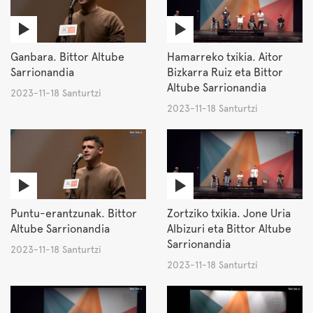
Ganbara. Bittor Altube
Hamarreko txikia. Aitor
Sarrionandia
Bizkarra Ruiz eta Bittor
Altube Sarrionandia
2023-11-18 Santurtzi
2023-11-18 Santurtzi
Puntu-erantzunak. Bittor
Zortziko txikia. Jone Uria
Altube Sarrionandia
Albizuri eta Bittor Altube
Sarrionandia
2023-11-18 Santurtzi
2023-11-18 Santurtzi