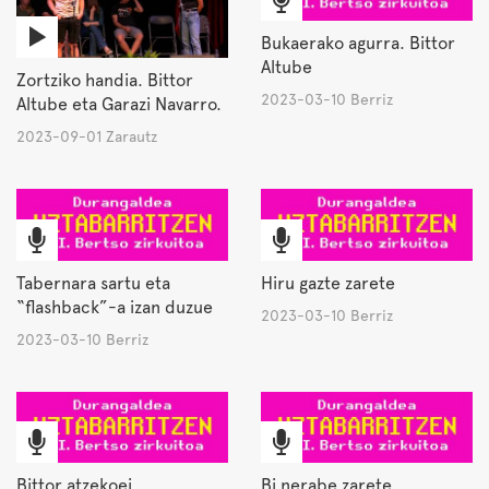
Bukaerako agurra. Bittor
Altube
Zortziko handia. Bittor
2023-03-10 Berriz
Altube eta Garazi Navarro.
2023-09-01 Zarautz
Tabernara sartu eta
Hiru gazte zarete
“flashback”-a izan duzue
2023-03-10 Berriz
2023-03-10 Berriz
Bittor atzekoei
Bi nerabe zarete