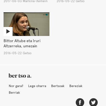
2017-06-03 Markina-Xemein
2016-05-22 Getxo
Bittor Altube eta Iruri
Altzerreka, umezain
2016-05-22 Getxo
Nor gara?
Lege oharra
Bertsoak
Bereziak
Berriak