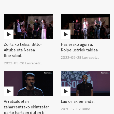
Zortziko txikia. Bittor
Hasierako agurra.
Altube eta Nerea
Koipelustriek taldea
Ibarzabal.
2022-05-28 Larrabetzu
2022-05-28 Larrabetzu
Arratsaldetan
Lau oinak emanda.
zaharrentzako ekintzetan
2020-12-02 Bilbo
parte hartzen duten bi