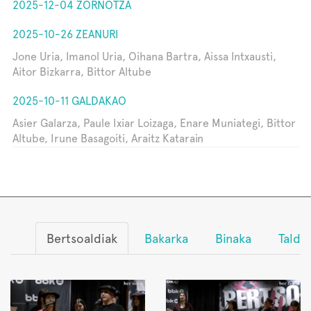
2025-12-04 ZORNOTZA
2025-10-26 ZEANURI
Jone Uria, Imanol Uria, Oihana Bartra, Aissa Intxausti,
Aitor Bizkarra, Bittor Altube
2025-10-11 GALDAKAO
Asier Galarza, Paule Ixiar Loizaga, Enare Muniategi, Bittor
Altube, Irune Basagoiti, Araitz Katarain
Bertsoaldiak
Bakarka
Binaka
Talde