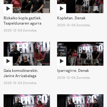
Bizkaiko kopla gaztiek.
Kopletan. Denak
Txapeldunaren agurra
2025-12-04 Zornotza
2025-12-04 Zornotza
Gaia komodinarekin.
Iparragirre. Denak
Janire Arrizabalaga
2025-12-04 Zornotza
2025-12-04 Zornotza