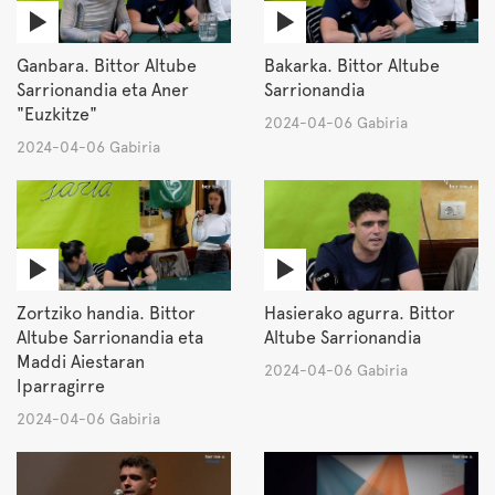
Ganbara. Bittor Altube
Bakarka. Bittor Altube
Sarrionandia eta Aner
Sarrionandia
"Euzkitze"
2024-04-06 Gabiria
2024-04-06 Gabiria
Zortziko handia. Bittor
Hasierako agurra. Bittor
Altube Sarrionandia eta
Altube Sarrionandia
Maddi Aiestaran
2024-04-06 Gabiria
Iparragirre
2024-04-06 Gabiria