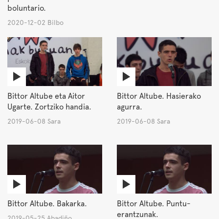
boluntario.
2020-12-02 Bilbo
Bittor Altube eta Aitor
Bittor Altube. Hasierako
Ugarte. Zortziko handia.
agurra.
2019-06-08 Sara
2019-06-08 Sara
Bittor Altube. Bakarka.
Bittor Altube. Puntu-
erantzunak.
2019-05-25 Abadiño