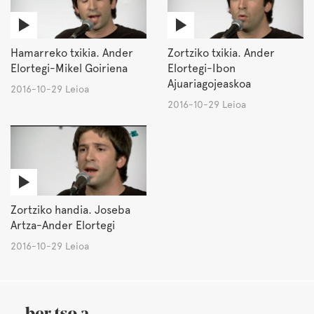
Hamarreko txikia. Ander
Zortziko txikia. Ander
Elortegi-Mikel Goiriena
Elortegi-Ibon
Ajuariagojeaskoa
2016-10-29 Leioa
2016-10-29 Leioa
Zortziko handia. Joseba
Artza-Ander Elortegi
2016-10-29 Leioa