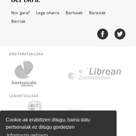
Nor gara?
Lege oharra
Bertsoak
Bereziak
Berriak
ARGITARATZAILEAK
LAGUNTZAILEAK
Cookie-ak erabiltzen ditugu, baina datu
pertsonalak ez ditugu gordetzen
Informazio gehiago