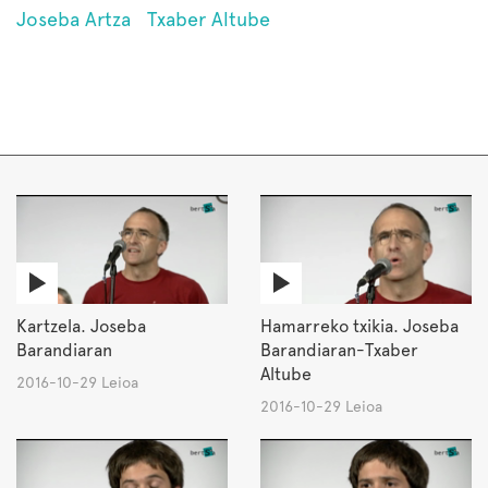
Joseba Artza
Txaber Altube
Kartzela. Joseba
Hamarreko txikia. Joseba
Barandiaran
Barandiaran-Txaber
Altube
2016-10-29 Leioa
2016-10-29 Leioa