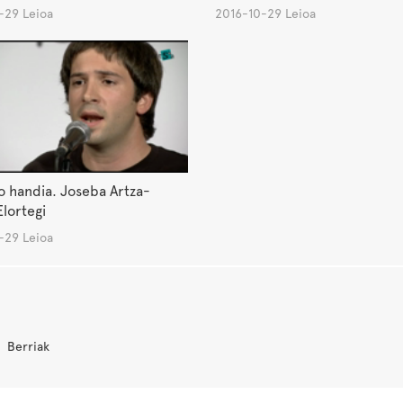
-29 Leioa
2016-10-29 Leioa
o handia. Joseba Artza-
lortegi
-29 Leioa
Berriak