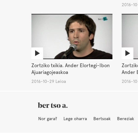
2016-10
Zortziko txikia. Ander Elortegi-Ibon
Zortzik
Ajuariagojeaskoa
Ander E
2016-10-29 Leioa
2016-10
Nor gara?
Lege oharra
Bertsoak
Bereziak