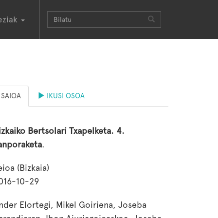
eziak
SAIOA
IKUSI OSOA
izkaiko Bertsolari Txapelketa. 4.
anporaketa
.
eioa (Bizkaia)
016-10-29
nder Elortegi, Mikel Goiriena, Joseba