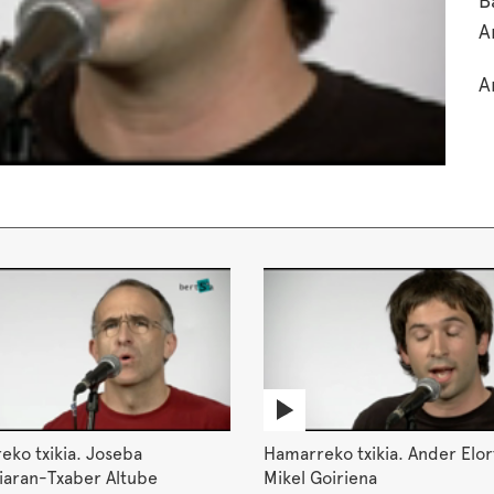
B
A
A
ko txikia. Joseba
Hamarreko txikia. Ander Elor
iaran-Txaber Altube
Mikel Goiriena