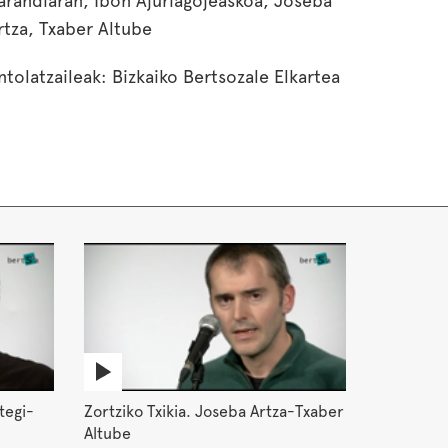
arandiaran, Ibon Ajuriagojeaskoa, Joseba
rtza, Txaber Altube
ntolatzaileak: Bizkaiko Bertsozale Elkartea
tegi-
Zortziko Txikia. Joseba Artza-Txaber
Altube