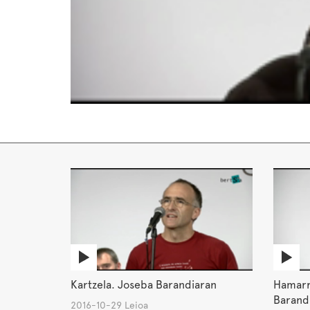
Kartzela. Joseba Barandiaran
Hamarre
Barand
2016-10-29 Leioa