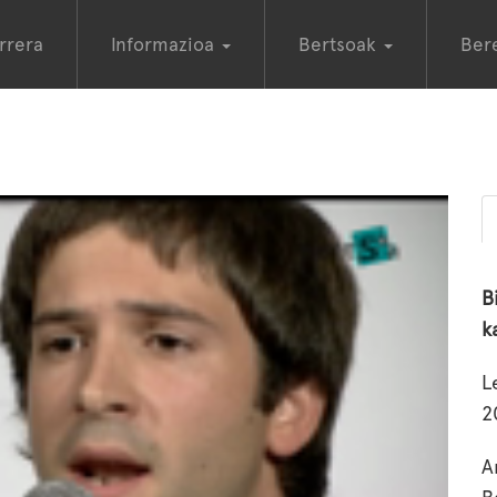
rrera
Informazioa
Bertsoak
Ber
B
k
L
2
A