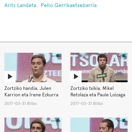
Aritz Landeta
Pello Gerrikaetxebarria
Zortziko handia. Julen
Zortziko txikia. Mikel
Karrion eta Irene Ezkurra
Retolaza eta Paule Loizaga
2017-03-31 Bilbo
2017-03-31 Bilbo