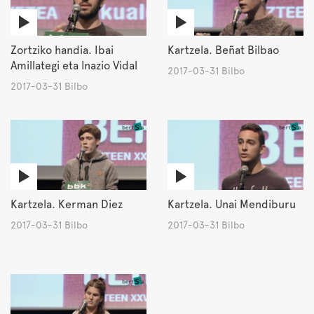
Zortziko handia. Ibai
Kartzela. Beñat Bilbao
Amillategi eta Inazio Vidal
2017-03-31 Bilbo
2017-03-31 Bilbo
Kartzela. Kerman Diez
Kartzela. Unai Mendiburu
2017-03-31 Bilbo
2017-03-31 Bilbo