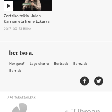
Zortziko txikia. Julen
Karrion eta Irene Ezkurra
2017-03-31 Bilbo
Nor gara?
Lege oharra
Bertsoak
Bereziak
Berriak
ARGITARATZAILEAK