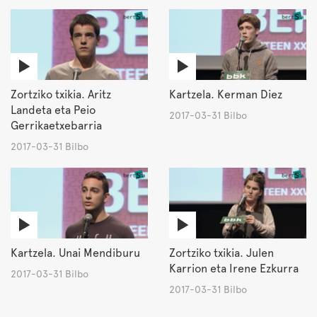
Zortziko txikia. Aritz
Kartzela. Kerman Diez
Landeta eta Peio
2017-03-31 Bilbo
Gerrikaetxebarria
2017-03-31 Bilbo
Kartzela. Unai Mendiburu
Zortziko txikia. Julen
Karrion eta Irene Ezkurra
2017-03-31 Bilbo
2017-03-31 Bilbo