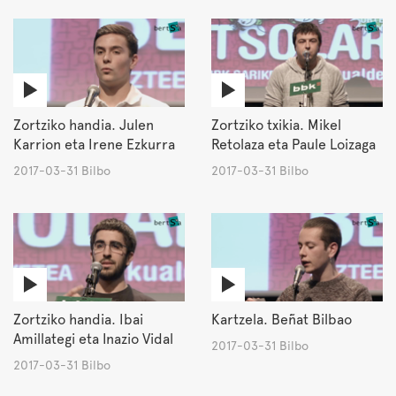
Zortziko handia. Julen
Zortziko txikia. Mikel
Karrion eta Irene Ezkurra
Retolaza eta Paule Loizaga
2017-03-31 Bilbo
2017-03-31 Bilbo
Zortziko handia. Ibai
Kartzela. Beñat Bilbao
Amillategi eta Inazio Vidal
2017-03-31 Bilbo
2017-03-31 Bilbo