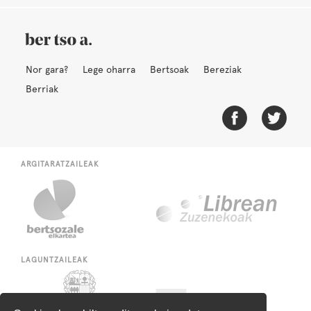
Nor gara?
Lege oharra
Bertsoak
Bereziak
Berriak
ARGITARATZAILEAK
LAGUNTZAILEAK