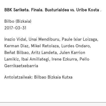
BBK Sariketa. Finala. Busturialdea vs. Uribe Kosta
.
Bilbo (Bizkaia)
2017-03-31
Inazio Vidal, Unai Mendiburu, Paule Ixiar Loizaga,
Kerman Diaz, Mikel Retolaza, Lurdes Ondaro,
Beñat Bilbao, Aritz Landeta, Julen Karrion
Lamikiz, Ibai Amillategi, Irene Ezkurra, Pello
Gerrikaetxebarria
Antolatzaileak: Bilbao Bizkaia Kutxa