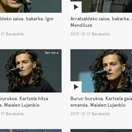
ldeko saioa. bakarka. Igor
Arratsaldeko saioa. bakarka. 
Mendiluze
-17 Barakaldo
2017-12-17 Barakaldo
urukoa. Kartzela hitza
Buruz-burukoa. Kartzela gai
. Maialen Lujanbio
emanda. Maialen Lujanbio
-17 Barakaldo
2017-12-17 Barakaldo