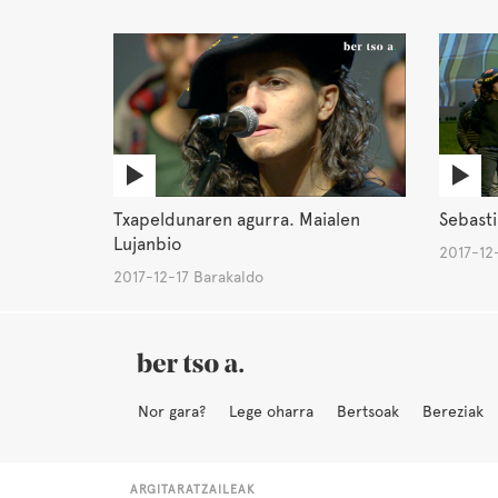
Txapeldunaren agurra. Maialen
Sebasti
Lujanbio
2017-12
2017-12-17 Barakaldo
Nor gara?
Lege oharra
Bertsoak
Bereziak
ARGITARATZAILEAK