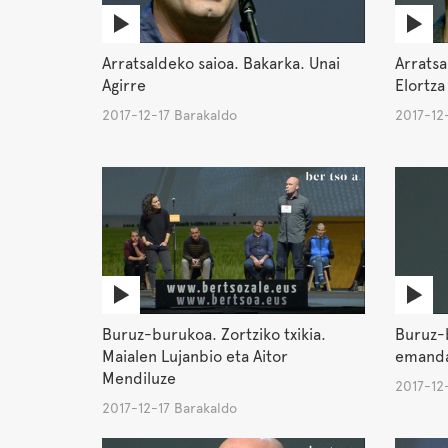
Arratsaldeko saioa. Bakarka. Unai
Arratsa
Agirre
Elortza
2017-12-17 Barakaldo
2017-12
Buruz-burukoa. Zortziko txikia.
Buruz-b
Maialen Lujanbio eta Aitor
emanda
Mendiluze
2017-12
2017-12-17 Barakaldo