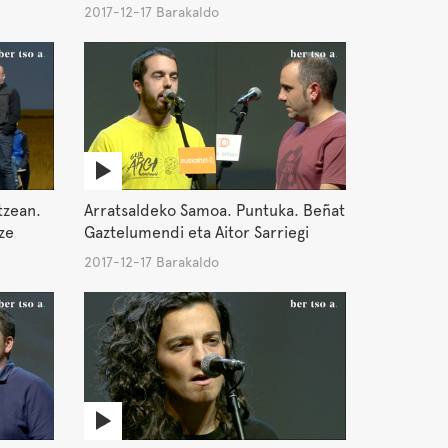
2017-12-17 Barakaldo
tzean.
Arratsaldeko Samoa. Puntuka. Beñat
ze
Gaztelumendi eta Aitor Sarriegi
2017-12-17 Barakaldo