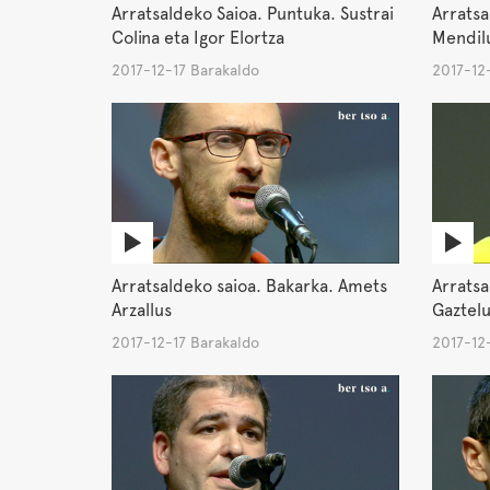
Arratsaldeko Saioa. Puntuka. Sustrai
Arratsa
Colina eta Igor Elortza
Mendilu
2017-12-17 Barakaldo
2017-12
Arratsaldeko saioa. Bakarka. Amets
Arratsa
Arzallus
Gaztel
2017-12-17 Barakaldo
2017-12