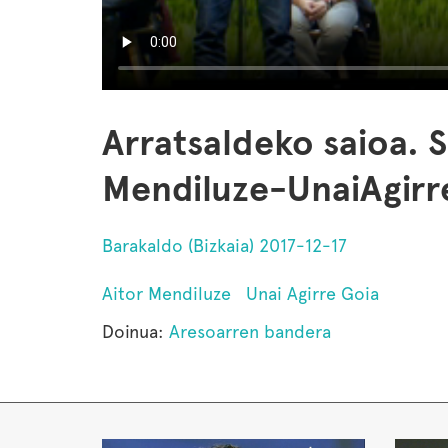
Arratsaldeko saioa. 
Mendiluze-UnaiAgirr
Barakaldo (Bizkaia) 2017-12-17
Aitor Mendiluze
Unai Agirre Goia
Doinua:
Aresoarren bandera