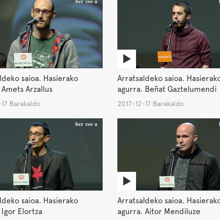
ldeko saioa. Hasierako
Arratsaldeko saioa. Hasierak
 Amets Arzallus
agurra. Beñat Gaztelumendi
-17 Barakaldo
2017-12-17 Barakaldo
ldeko saioa. Hasierako
Arratsaldeko saioa. Hasierak
 Igor Elortza
agurra. Aitor Mendiluze