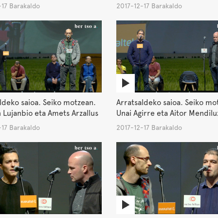
-17 Barakaldo
2017-12-17 Barakaldo
ldeko saioa. Seiko motzean.
Arratsaldeko saioa. Seiko mo
 Lujanbio eta Amets Arzallus
Unai Agirre eta Aitor Mendilu
-17 Barakaldo
2017-12-17 Barakaldo