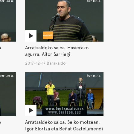
o
Arratsaldeko saioa. Hasierako
agurra. Aitor Sarriegi
2017-12-17 Barakaldo
o
Arratsaldeko saioa. Seiko motzean.
Igor Elortza eta Beñat Gaztelumendi