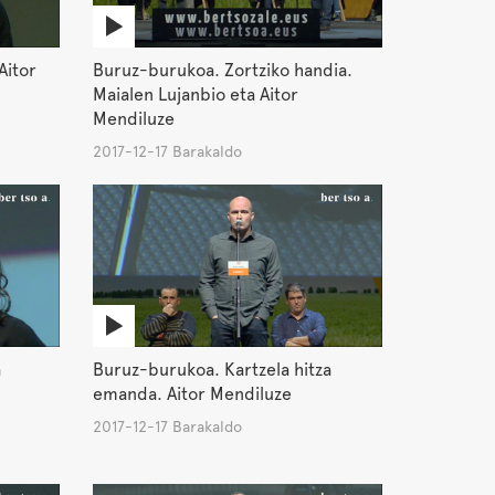
Aitor
Buruz-burukoa. Zortziko handia.
Maialen Lujanbio eta Aitor
Mendiluze
2017-12-17 Barakaldo
a
Buruz-burukoa. Kartzela hitza
emanda. Aitor Mendiluze
2017-12-17 Barakaldo