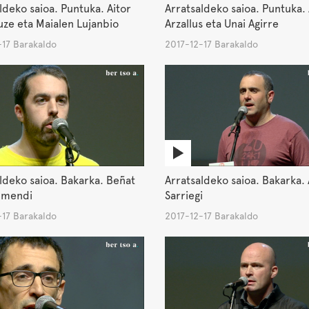
ldeko saioa. Puntuka. Aitor
Arratsaldeko saioa. Puntuka.
ze eta Maialen Lujanbio
Arzallus eta Unai Agirre
-17 Barakaldo
2017-12-17 Barakaldo
ldeko saioa. Bakarka. Beñat
Arratsaldeko saioa. Bakarka. 
umendi
Sarriegi
-17 Barakaldo
2017-12-17 Barakaldo