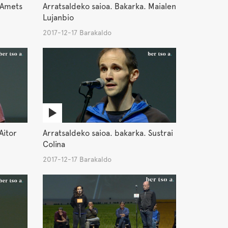
 Amets
Arratsaldeko saioa. Bakarka. Maialen
Lujanbio
2017-12-17 Barakaldo
Aitor
Arratsaldeko saioa. bakarka. Sustrai
Colina
2017-12-17 Barakaldo