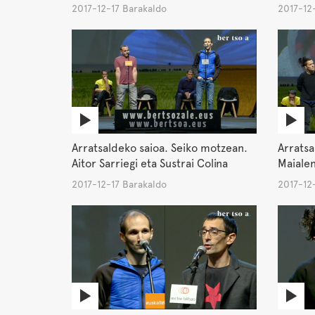
2017-12-17 Barakaldo
2017-12
Arratsaldeko saioa. Seiko motzean.
Arratsa
Aitor Sarriegi eta Sustrai Colina
Maialen
2017-12-17 Barakaldo
2017-12