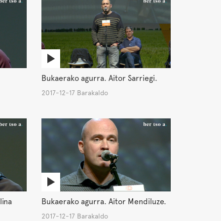
Bukaerako agurra. Aitor Sarriegi.
2017-12-17 Barakaldo
lina
Bukaerako agurra. Aitor Mendiluze.
2017-12-17 Barakaldo