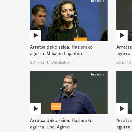
Arratsaldeko saioa. Hasierako
Arratsa
agurra. Maialen Lujanbio
agurra.
2017-12-17 Barakaldo
2017-12
Arratsaldeko saioa. Hasierako
Arratsa
agurra. Unai Agirre
agurra.