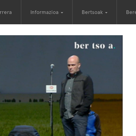
rrera
Informazioa
Bertsoak
Ber