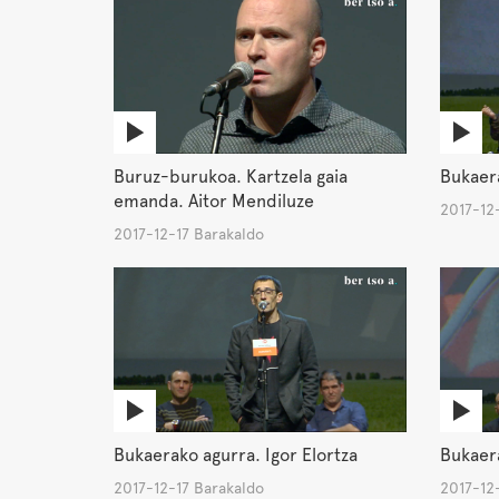
Buruz-burukoa. Kartzela gaia
Bukaera
emanda. Aitor Mendiluze
2017-12
2017-12-17 Barakaldo
Bukaerako agurra. Igor Elortza
Bukaera
2017-12-17 Barakaldo
2017-12