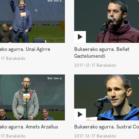
ko agurra. Unai Agirre
Bukaerako agurra. Beñat
Gaztelumendi
-17 Barakaldo
2017-12-17 Barakaldo
ko agurra. Amets Arzallus
Bukaerako agurra. Sustrai Co
-17 Barakaldo
2017-12-17 Barakaldo