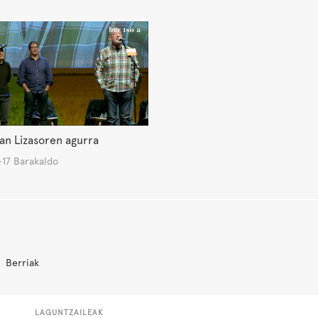
an Lizasoren agurra
-17 Barakaldo
Berriak
LAGUNTZAILEAK