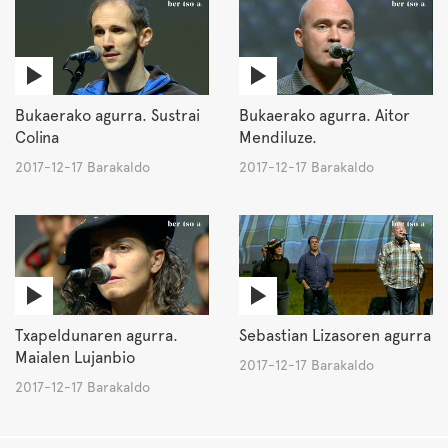
Bukaerako agurra. Sustrai
Bukaerako agurra. Aitor
Colina
Mendiluze.
2017-12-17 Barakaldo
2017-12-17 Barakaldo
Txapeldunaren agurra.
Sebastian Lizasoren agurra
Maialen Lujanbio
2017-12-17 Barakaldo
2017-12-17 Barakaldo