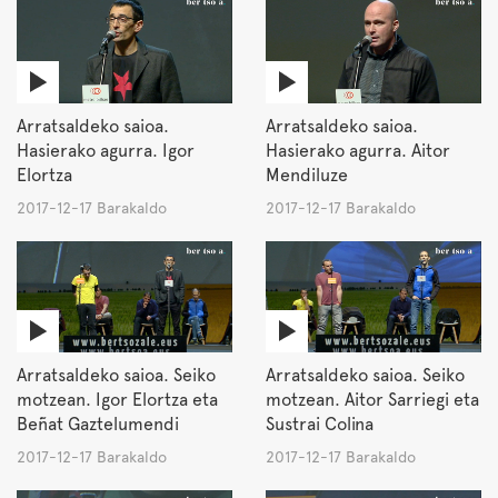
Arratsaldeko saioa.
Arratsaldeko saioa.
Hasierako agurra. Igor
Hasierako agurra. Aitor
Elortza
Mendiluze
2017-12-17 Barakaldo
2017-12-17 Barakaldo
Arratsaldeko saioa. Seiko
Arratsaldeko saioa. Seiko
motzean. Igor Elortza eta
motzean. Aitor Sarriegi eta
Beñat Gaztelumendi
Sustrai Colina
2017-12-17 Barakaldo
2017-12-17 Barakaldo