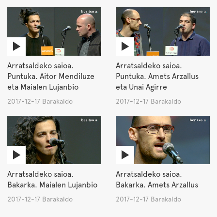
Arratsaldeko saioa.
Arratsaldeko saioa.
Puntuka. Aitor Mendiluze
Puntuka. Amets Arzallus
eta Maialen Lujanbio
eta Unai Agirre
2017-12-17 Barakaldo
2017-12-17 Barakaldo
Arratsaldeko saioa.
Arratsaldeko saioa.
Bakarka. Maialen Lujanbio
Bakarka. Amets Arzallus
2017-12-17 Barakaldo
2017-12-17 Barakaldo