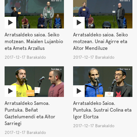
Arratsaldeko saioa. Seiko
Arratsaldeko saioa. Seiko
motzean. Maialen Lujanbio
motzean. Unai Agirre eta
eta Amets Arzallus
Aitor Mendiluze
2017-12-17 Barakaldo
2017-12-17 Barakaldo
Arratsaldeko Samoa.
Arratsaldeko Saioa.
Puntuka. Beñat
Puntuka. Sustrai Colina eta
Gaztelumendi eta Aitor
Igor Elortza
Sarriegi
2017-12-17 Barakaldo
2017-12-17 Barakaldo