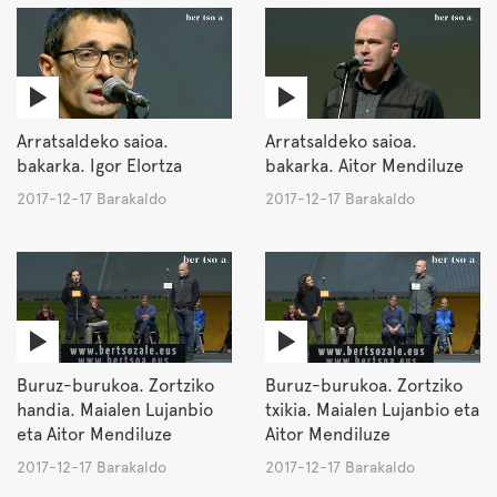
Arratsaldeko saioa.
Arratsaldeko saioa.
bakarka. Igor Elortza
bakarka. Aitor Mendiluze
2017-12-17 Barakaldo
2017-12-17 Barakaldo
Buruz-burukoa. Zortziko
Buruz-burukoa. Zortziko
handia. Maialen Lujanbio
txikia. Maialen Lujanbio eta
eta Aitor Mendiluze
Aitor Mendiluze
2017-12-17 Barakaldo
2017-12-17 Barakaldo