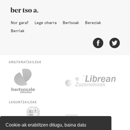
Nor gara?
Lege oharra
Bertsoak
Bereziak
Berriak
ARGITARATZAILEAK
LAGUNTZAILEAK
Cookie-ak erabiltzen ditugu, baina datu