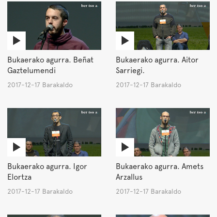
Bukaerako agurra. Beñat
Bukaerako agurra. Aitor
Gaztelumendi
Sarriegi.
2017-12-17 Barakaldo
2017-12-17 Barakaldo
Bukaerako agurra. Igor
Bukaerako agurra. Amets
Elortza
Arzallus
2017-12-17 Barakaldo
2017-12-17 Barakaldo