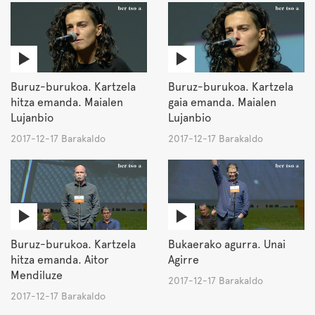
Buruz-burukoa. Kartzela
Buruz-burukoa. Kartzela
hitza emanda. Maialen
gaia emanda. Maialen
Lujanbio
Lujanbio
2017-12-17 Barakaldo
2017-12-17 Barakaldo
Buruz-burukoa. Kartzela
Bukaerako agurra. Unai
hitza emanda. Aitor
Agirre
Mendiluze
2017-12-17 Barakaldo
2017-12-17 Barakaldo