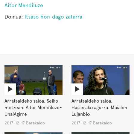
Aitor Mendiluze
Doinua:
Itsaso hori dago zatarra
Arratsaldeko saioa. Seiko
Arratsaldeko saioa.
motzean. Aitor Mendiluze-
Hasierako agurra. Maialen
UnaiAgirre
Lujanbio
2017-12-17 Barakaldo
2017-12-17 Barakaldo