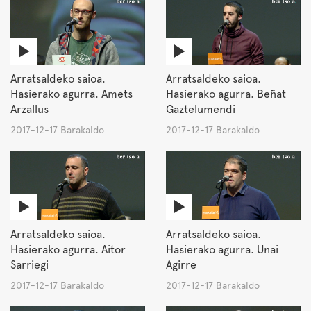
Arratsaldeko saioa.
Arratsaldeko saioa.
Hasierako agurra. Amets
Hasierako agurra. Beñat
Arzallus
Gaztelumendi
2017-12-17 Barakaldo
2017-12-17 Barakaldo
Arratsaldeko saioa.
Arratsaldeko saioa.
Hasierako agurra. Aitor
Hasierako agurra. Unai
Sarriegi
Agirre
2017-12-17 Barakaldo
2017-12-17 Barakaldo