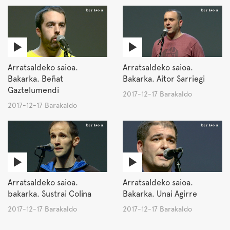
Arratsaldeko saioa.
Arratsaldeko saioa.
Bakarka. Beñat
Bakarka. Aitor Sarriegi
Gaztelumendi
2017-12-17 Barakaldo
2017-12-17 Barakaldo
Arratsaldeko saioa.
Arratsaldeko saioa.
bakarka. Sustrai Colina
Bakarka. Unai Agirre
2017-12-17 Barakaldo
2017-12-17 Barakaldo