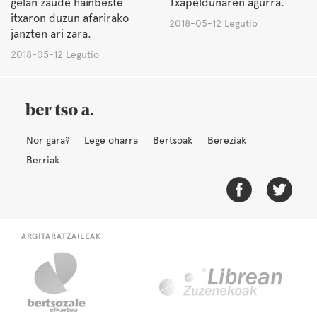
gelan zaude hainbeste
Txapeldunaren agurra.
itxaron duzun afarirako
2018-05-12 Legutio
janzten ari zara.
2018-05-12 Legutio
Nor gara?
Lege oharra
Bertsoak
Bereziak
Berriak
ARGITARATZAILEAK