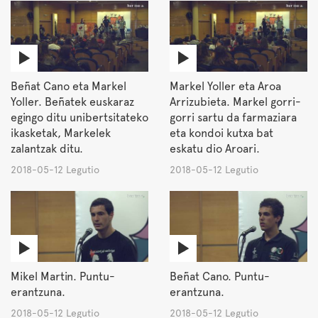
Beñat Cano eta Markel
Markel Yoller eta Aroa
Yoller. Beñatek euskaraz
Arrizubieta. Markel gorri-
egingo ditu unibertsitateko
gorri sartu da farmaziara
ikasketak, Markelek
eta kondoi kutxa bat
zalantzak ditu.
eskatu dio Aroari.
2018-05-12 Legutio
2018-05-12 Legutio
Mikel Martin. Puntu-
Beñat Cano. Puntu-
erantzuna.
erantzuna.
2018-05-12 Legutio
2018-05-12 Legutio