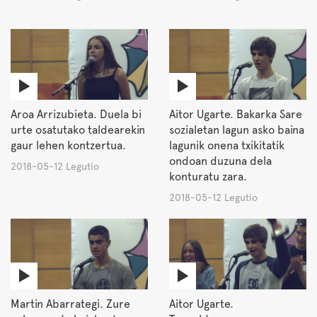
Aroa Arrizubieta. Duela bi
Aitor Ugarte. Bakarka Sare
urte osatutako taldearekin
sozialetan lagun asko baina
gaur lehen kontzertua.
lagunik onena txikitatik
ondoan duzuna dela
2018-05-12 Legutio
konturatu zara.
2018-05-12 Legutio
Martin Abarrategi. Zure
Aitor Ugarte.