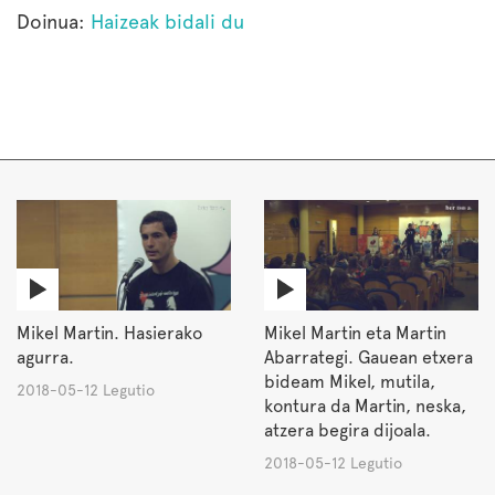
Doinua:
Haizeak bidali du
Mikel Martin. Hasierako
Mikel Martin eta Martin
agurra.
Abarrategi. Gauean etxera
bideam Mikel, mutila,
2018-05-12 Legutio
kontura da Martin, neska,
atzera begira dijoala.
2018-05-12 Legutio