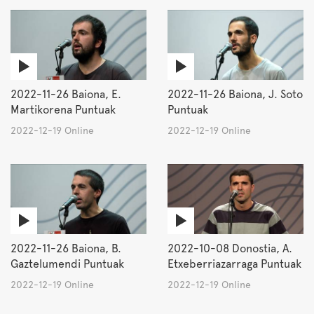
2022-11-26 Baiona, E.
2022-11-26 Baiona, J. Soto
Martikorena Puntuak
Puntuak
2022-12-19 Online
2022-12-19 Online
2022-11-26 Baiona, B.
2022-10-08 Donostia, A.
Gaztelumendi Puntuak
Etxeberriazarraga Puntuak
2022-12-19 Online
2022-12-19 Online