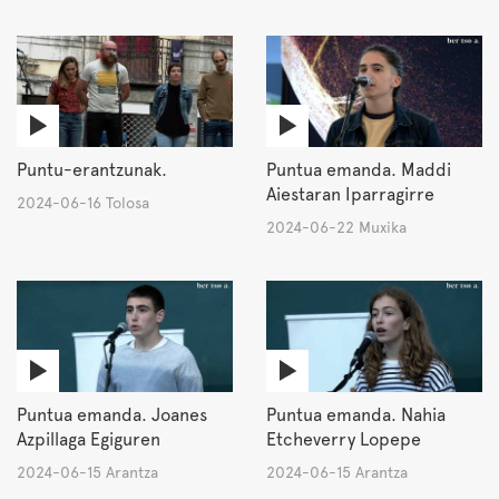
Puntu-erantzunak.
Puntua emanda. Maddi
Aiestaran Iparragirre
2024-06-16 Tolosa
2024-06-22 Muxika
Puntua emanda. Joanes
Puntua emanda. Nahia
Azpillaga Egiguren
Etcheverry Lopepe
2024-06-15 Arantza
2024-06-15 Arantza