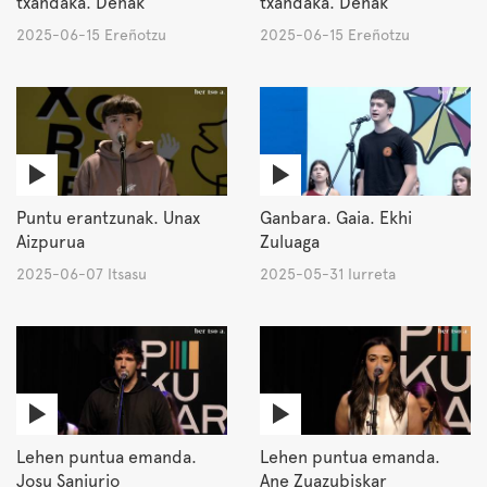
txandaka. Denak
txandaka. Denak
2025-06-15 Ereñotzu
2025-06-15 Ereñotzu
Puntu erantzunak. Unax
Ganbara. Gaia. Ekhi
Aizpurua
Zuluaga
2025-06-07 Itsasu
2025-05-31 Iurreta
Lehen puntua emanda.
Lehen puntua emanda.
Josu Sanjurjo
Ane Zuazubiskar