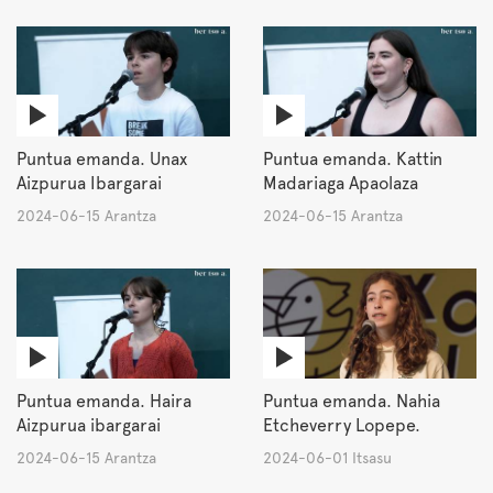
Puntua emanda. Unax
Puntua emanda. Kattin
Aizpurua Ibargarai
Madariaga Apaolaza
2024-06-15 Arantza
2024-06-15 Arantza
Puntua emanda. Haira
Puntua emanda. Nahia
Aizpurua ibargarai
Etcheverry Lopepe.
2024-06-15 Arantza
2024-06-01 Itsasu