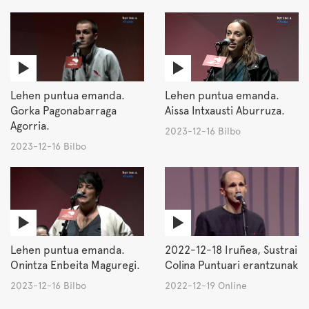
Lehen puntua emanda.
Lehen puntua emanda.
Gorka Pagonabarraga
Aissa Intxausti Aburruza.
Agorria.
2023-12-16 Bilbo
2023-12-16 Bilbo
Lehen puntua emanda.
2022-12-18 Iruñea, Sustrai
Onintza Enbeita Maguregi.
Colina Puntuari erantzunak
2023-12-16 Bilbo
2022-12-19 Online