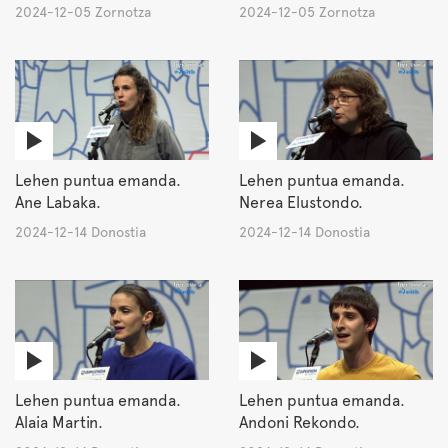
2024-12-05 Zornotza
2024-12-05 Zornotza
Lehen puntua emanda.
Lehen puntua emanda.
Ane Labaka.
Nerea Elustondo.
2024-12-14 Donostia
2024-12-14 Donostia
Lehen puntua emanda.
Lehen puntua emanda.
Alaia Martin.
Andoni Rekondo.