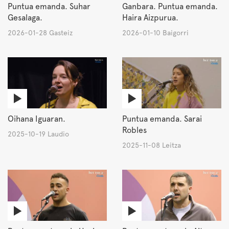
Puntua emanda. Suhar
Ganbara. Puntua emanda.
Gesalaga.
Haira Aizpurua.
2026-01-28 Gasteiz
2026-01-10 Baigorri
Oihana Iguaran.
Puntua emanda. Sarai
Robles
2025-10-19 Laudio
2025-11-08 Leitza