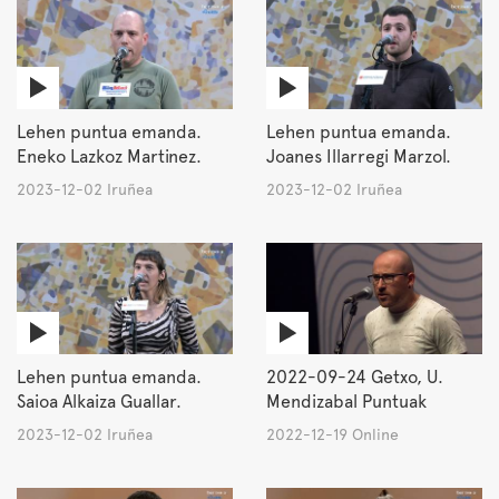
Lehen puntua emanda.
Lehen puntua emanda.
Eneko Lazkoz Martinez.
Joanes Illarregi Marzol.
2023-12-02 Iruñea
2023-12-02 Iruñea
Lehen puntua emanda.
2022-09-24 Getxo, U.
Saioa Alkaiza Guallar.
Mendizabal Puntuak
2023-12-02 Iruñea
2022-12-19 Online