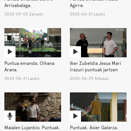
Arrizabalaga.
Agirre.
2025-09-05 Zarautz
2025-06-21 Laukiz
Puntua emanda. Oihana
Iker Zubeldia Jexux Mari
Arana.
Irazuri puntuak jartzen
2025-06-21 Laukiz
2025-06-29 Asteasu
Maialen Lujanbio. Puntuak.
Puntuak. Asier Galarza.