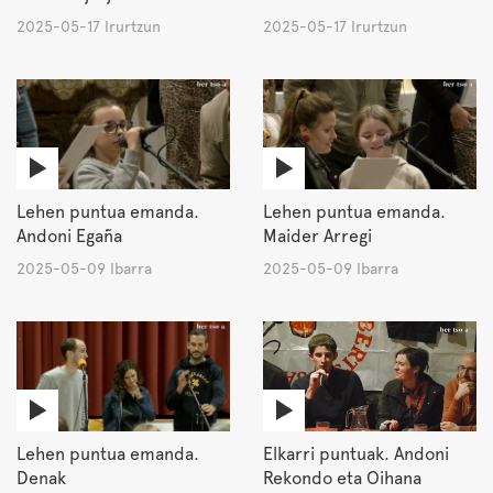
2025-05-17 Irurtzun
2025-05-17 Irurtzun
Lehen puntua emanda.
Lehen puntua emanda.
Andoni Egaña
Maider Arregi
2025-05-09 Ibarra
2025-05-09 Ibarra
Lehen puntua emanda.
Elkarri puntuak. Andoni
Denak
Rekondo eta Oihana