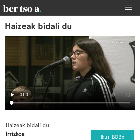
Togg
navi
Haizeak bidali du
Haizeak bidali du
Irrizkoa
Ikusi BDBn