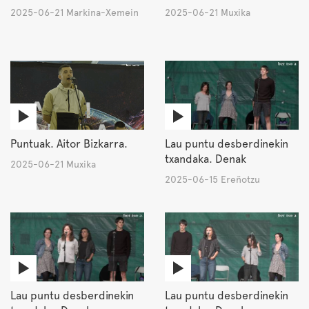
2025-06-21 Markina-Xemein
2025-06-21 Muxika
Puntuak. Aitor Bizkarra.
Lau puntu desberdinekin
txandaka. Denak
2025-06-21 Muxika
2025-06-15 Ereñotzu
Lau puntu desberdinekin
Lau puntu desberdinekin