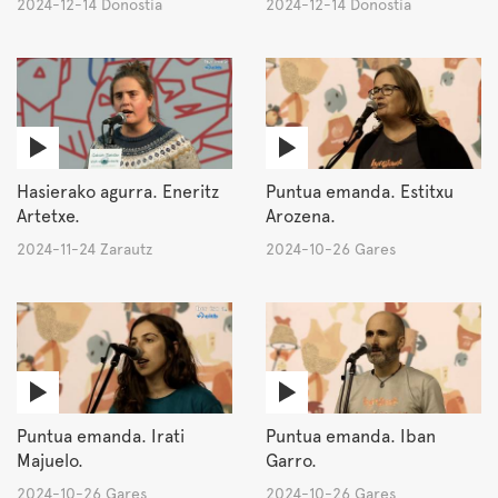
2024-12-14 Donostia
2024-12-14 Donostia
Hasierako agurra. Eneritz
Puntua emanda. Estitxu
Artetxe.
Arozena.
2024-11-24 Zarautz
2024-10-26 Gares
Puntua emanda. Irati
Puntua emanda. Iban
Majuelo.
Garro.
2024-10-26 Gares
2024-10-26 Gares