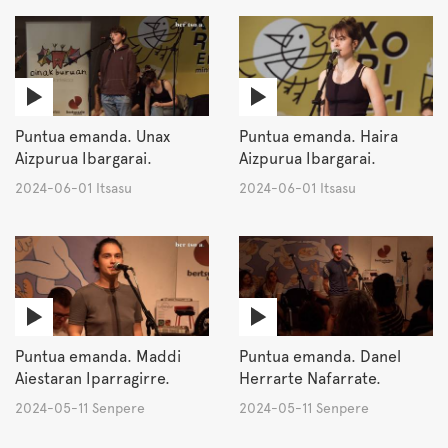
Puntua emanda. Unax
Puntua emanda. Haira
Aizpurua Ibargarai.
Aizpurua Ibargarai.
2024-06-01 Itsasu
2024-06-01 Itsasu
Puntua emanda. Maddi
Puntua emanda. Danel
Aiestaran Iparragirre.
Herrarte Nafarrate.
2024-05-11 Senpere
2024-05-11 Senpere