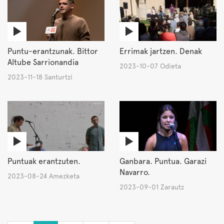
Puntu-erantzunak. Bittor
Errimak jartzen. Denak
Altube Sarrionandia
2023-10-07 Odieta
2023-11-18 Santurtzi
Puntuak erantzuten.
Ganbara. Puntua. Garazi
Navarro.
2023-08-24 Amezketa
2023-09-01 Zarautz