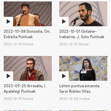
2022-10-08 Donostia, On.
2022-10-01 Gotaine-
Enbeita Puntuak
Irabarne, J. Soto Puntuak
2022-12-19 Online
2022-12-19 Online
2022-09-25 Arrasate, I.
Lehen puntua emanda.
Apalategi Puntuak
Sarai Robles Vitas.
2022-12-19 Online
2023-12-02 Iruñea