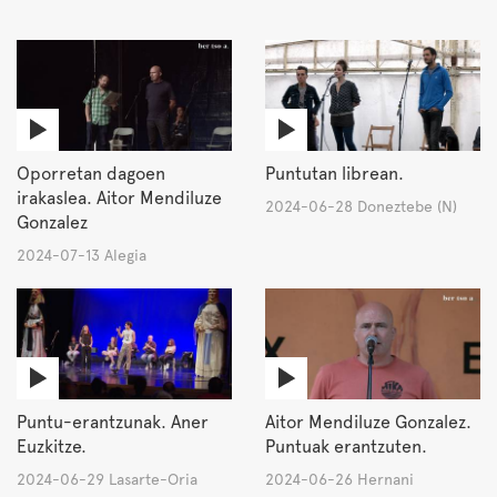
Oporretan dagoen
Puntutan librean.
irakaslea. Aitor Mendiluze
2024-06-28 Doneztebe (N)
Gonzalez
2024-07-13 Alegia
Puntu-erantzunak. Aner
Aitor Mendiluze Gonzalez.
Euzkitze.
Puntuak erantzuten.
2024-06-29 Lasarte-Oria
2024-06-26 Hernani