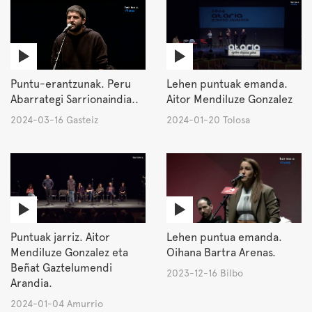
Puntu-erantzunak. Peru
Lehen puntuak emanda.
Abarrategi Sarrionaindia..
Aitor Mendiluze Gonzalez
2024-03-16 Gasteiz
2024-01-20 Tolosa
Puntuak jarriz. Aitor
Lehen puntua emanda.
Mendiluze Gonzalez eta
Oihana Bartra Arenas.
Beñat Gaztelumendi
2023-12-16 Bilbo
Arandia.
2024-01-04 Amurrio