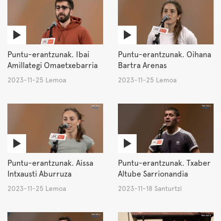
Puntu-erantzunak. Ibai
Puntu-erantzunak. Oihana
Amillategi Omaetxebarria
Bartra Arenas
2023-11-25 Lemoa
2023-11-25 Lemoa
Puntu-erantzunak. Aissa
Puntu-erantzunak. Txaber
Intxausti Aburruza
Altube Sarrionandia
2023-11-25 Lemoa
2023-11-18 Santurtzi