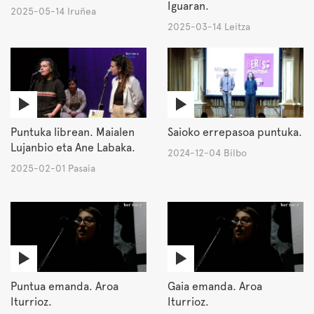
Iguaran.
2025-05-14 Iruñea
2025-03-14 Leitza
Puntuka librean. Maialen
Saioko errepasoa puntuka.
Lujanbio eta Ane Labaka.
2024-12-04 Bilbo
2025-02-01 Pasaia
Puntua emanda. Aroa
Gaia emanda. Aroa
Iturrioz.
Iturrioz.