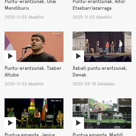
Puntu-erantzunak. Unai
Puntu-erantzunak. Aitor
Mendiburu
Etxebarriazarraga
2025-11-02 Abadiño
2025-11-02 Abadiño
Puntu-erantzunak. Txaber
Xabati puntu erantzunak.
Altube
Denak
2025-11-02 Abadiño
2025-09-15 Galdakao
Puntua emanda. Janire
Puntua emanda. Maddi