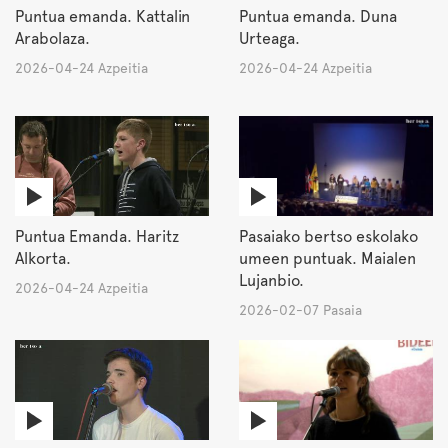
Puntua emanda. Kattalin
Puntua emanda. Duna
Arabolaza.
Urteaga.
2026-04-24 Azpeitia
2026-04-24 Azpeitia
Puntua Emanda. Haritz
Pasaiako bertso eskolako
Alkorta.
umeen puntuak. Maialen
Lujanbio.
2026-04-24 Azpeitia
2026-02-07 Pasaia