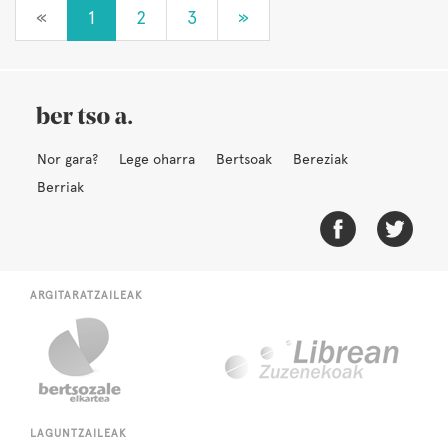
«
1
2
3
»
Nor gara?
Lege oharra
Bertsoak
Bereziak
Berriak
ARGITARATZAILEAK
LAGUNTZAILEAK