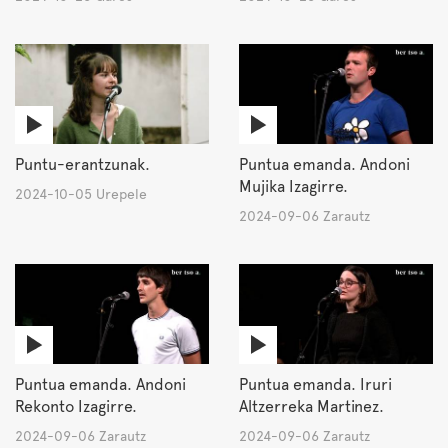
Puntu-erantzunak.
Puntua emanda. Andoni
Mujika Izagirre.
2024-10-05 Urepele
2024-09-06 Zarautz
Puntua emanda. Andoni
Puntua emanda. Iruri
Rekonto Izagirre.
Altzerreka Martinez.
2024-09-06 Zarautz
2024-09-06 Zarautz