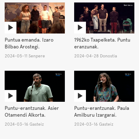
Puntua emanda. Izaro
1962ko Txapelketa. Puntu
Bilbao Arostegi.
eranzunak.
2024-05-11 Senpere
2024-04-28 Donostia
Puntu-erantzunak. Asier
Puntu-erantzunak. Paula
Otamendi Alkorta.
Amilburu Izargarai.
2024-03-16 Gasteiz
2024-03-16 Gasteiz