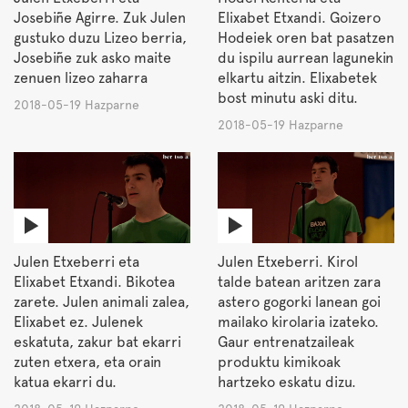
Josebiñe Agirre. Zuk Julen
Elixabet Etxandi. Goizero
gustuko duzu Lizeo berria,
Hodeiek oren bat pasatzen
Josebiñe zuk asko maite
du ispilu aurrean lagunekin
zenuen lizeo zaharra
elkartu aitzin. Elixabetek
bost minutu aski ditu.
2018-05-19 Hazparne
2018-05-19 Hazparne
Julen Etxeberri eta
Julen Etxeberri. Kirol
Elixabet Etxandi. Bikotea
talde batean aritzen zara
zarete. Julen animali zalea,
astero gogorki lanean goi
Elixabet ez. Julenek
mailako kirolaria izateko.
eskatuta, zakur bat ekarri
Gaur entrenatzaileak
zuten etxera, eta orain
produktu kimikoak
katua ekarri du.
hartzeko eskatu dizu.