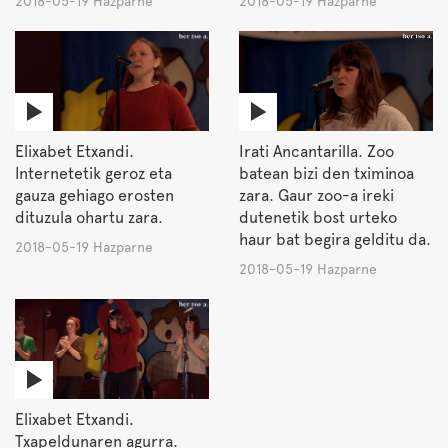
2018-05-19 Hazparne
2018-05-19 Hazparne
Elixabet Etxandi.
Irati Ancantarilla. Zoo
Internetetik geroz eta
batean bizi den tximinoa
gauza gehiago erosten
zara. Gaur zoo-a ireki
dituzula ohartu zara.
dutenetik bost urteko
haur bat begira gelditu da.
2018-05-19 Hazparne
2018-05-19 Hazparne
Elixabet Etxandi.
Txapeldunaren agurra.