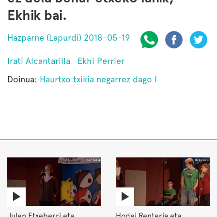
Ekhik bai.
Hazparne (Lapurdi) 2018-05-19
Irati Alcantarilla
Ekhi Perrier
Doinua:
Haurtxo txikia negarrez dago I
Julen Etxeberri eta
Hodei Renteria eta