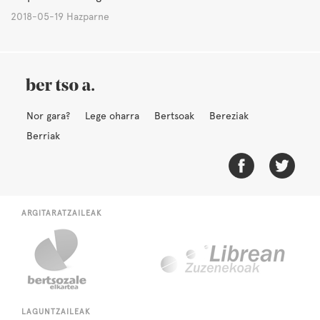
2018-05-19 Hazparne
Nor gara?
Lege oharra
Bertsoak
Bereziak
Berriak
ARGITARATZAILEAK
LAGUNTZAILEAK