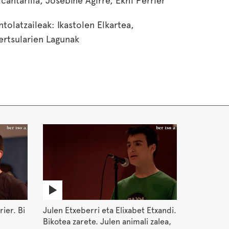
lcantarilla, Josebiñe Agirre, Ekhi Perrier
ntolatzaileak: Ikastolen Elkartea,
ertsularien Lagunak
rier. Bi
Julen Etxeberri eta Elixabet Etxandi.
Bikotea zarete. Julen animali zalea,