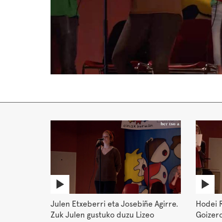
Julen Etxeberri eta Josebiñe Agirre.
Hodei R
Zuk Julen gustuko duzu Lizeo
Goizer