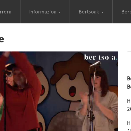
rrera
Informazioa
Bertsoak
Ber
e
B
B
H
2
H