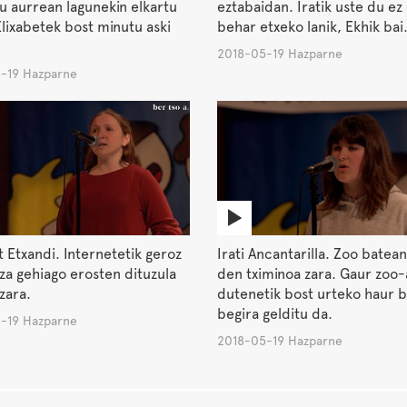
lu aurrean lagunekin elkartu
eztabaidan. Iratik uste du ez
 Elixabetek bost minutu aski
behar etxeko lanik, Ekhik bai
2018-05-19 Hazparne
-19 Hazparne
t Etxandi. Internetetik geroz
Irati Ancantarilla. Zoo batean
za gehiago erosten dituzula
den tximinoa zara. Gaur zoo-a
zara.
dutenetik bost urteko haur b
begira gelditu da.
-19 Hazparne
2018-05-19 Hazparne