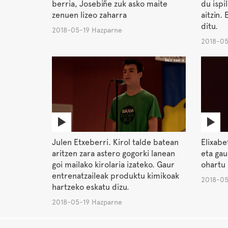
berria, Josebiñe zuk asko maite
du ispi
zenuen lizeo zaharra
aitzin.
ditu.
2018-05-19 Hazparne
2018-05
Julen Etxeberri. Kirol talde batean
Elixabe
aritzen zara astero gogorki lanean
eta gau
goi mailako kirolaria izateko. Gaur
ohartu 
entrenatzaileak produktu kimikoak
2018-05
hartzeko eskatu dizu.
2018-05-19 Hazparne