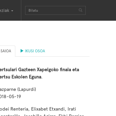
eziak
SAIOA
IKUSI OSOA
ertsulari Gazteen Xapelgoko finala eta
ertsu Eskolen Eguna
.
azparne (Lapurdi)
018-05-19
odei Renteria, Elixabet Etxandi, Irati