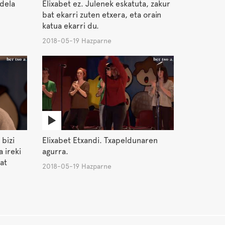
 dela
Elixabet ez. Julenek eskatuta, zakur
.
bat ekarri zuten etxera, eta orain
katua ekarri du.
2018-05-19 Hazparne
 bizi
Elixabet Etxandi. Txapeldunaren
 ireki
agurra.
at
2018-05-19 Hazparne