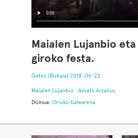
Maialen Lujanbio eta
giroko festa.
Getxo (Bizkaia) 2018-06-22
Maialen Lujanbio
Amets Arzallus
Doinua:
Orioko balearena