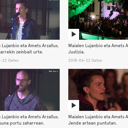
 Lujanbio eta Amets Arzallus.
Maialen Lujanbio eta Amets Ar
xarrekin zeinbait urte.
Justizia.
-22 Getxo
2018-06-22 Getxo
 Lujanbio eta Amets Arzallus.
Maialen Lujanbio eta Amets Ar
suna portu zaharrean.
Jende artean puntutan.