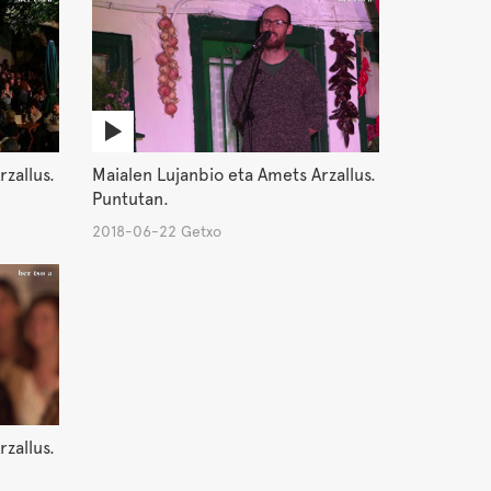
zallus.
Maialen Lujanbio eta Amets Arzallus.
Puntutan.
2018-06-22 Getxo
zallus.