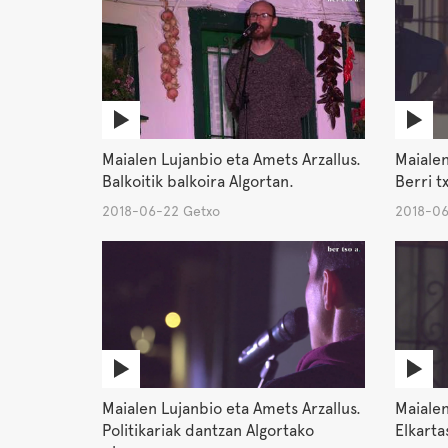
Maialen Lujanbio eta Amets Arzallus.
Maialen
Balkoitik balkoira Algortan.
Berri t
2018-06-22 Getxo
2018-06
Maialen Lujanbio eta Amets Arzallus.
Maialen
Politikariak dantzan Algortako
Elkarta