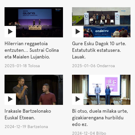
Hilerrian reggaetoia
Gure Esku Dagok 10 urte.
entzuten... Sustrai Colina
Estatututik estatusera.
eta Maialen Lujanbio.
Lauak.
2025-01-18 Tolosa
2025-01-06 Ondarroa
Irakasle Bartzelonako
Bi otso, duela milaka urte,
Euskal Etxean.
gizakiarengana hurbildu
edo ez.
2024-12-19 Bartzelona
2024-12-04 Bilbo