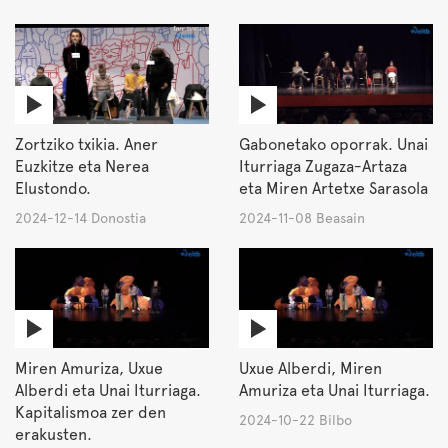
Zortziko txikia. Aner
Gabonetako oporrak. Unai
Euzkitze eta Nerea
Iturriaga Zugaza-Artaza
Elustondo.
eta Miren Artetxe Sarasola
2024-12-14 Donostia
2024-11-08 Beasain
Miren Amuriza, Uxue
Uxue Alberdi, Miren
Alberdi eta Unai Iturriaga.
Amuriza eta Unai Iturriaga.
Kapitalismoa zer den
2024-10-22 Bilbo
erakusten.