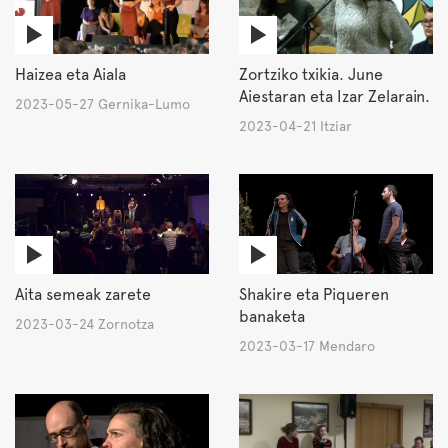
Haizea eta Aiala
Zortziko txikia. June
Aiestaran eta Izar Zelarain.
2023-05-27 Gernika-Lumo
2023-04-21 Itziar
Aita semeak zarete
Shakire eta Piqueren
banaketa
2023-03-24 Zornotza
2023-03-17 Mendaro