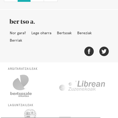
Nor gara?
Lege oharra
Bertsoak
Bereziak
Berriak
ARGITARATZAILEAK
LAGUNTZAILEAK