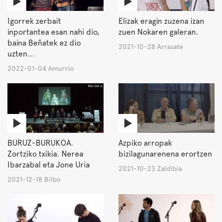
Igorrek zerbait
Elizak eragin zuzena izan
inportantea esan nahi dio,
zuen Nokaren galeran.
baina Beñatek ez dio
2021-10-28 Arrasate
uzten...
2022-01-04 Amurrio
BURUZ-BURUKOA.
Azpiko arropak
Zortziko txikia. Nerea
bizilagunarenena erortzen
Ibarzabal eta Jone Uria
2021-10-23 Zaldibia
2021-12-18 Bilbo