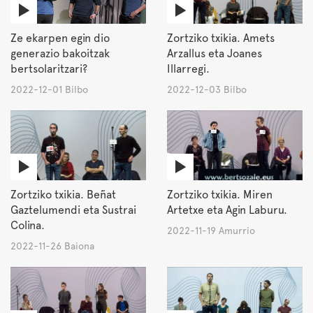
Ze ekarpen egin dio
Zortziko txikia. Amets
generazio bakoitzak
Arzallus eta Joanes
bertsolaritzari?
Illarregi.
2022-12-01 Bilbo
2022-12-03 Bilbo
Zortziko txikia. Beñat
Zortziko txikia. Miren
Gaztelumendi eta Sustrai
Artetxe eta Agin Laburu.
Colina.
2022-11-19 Amurrio
2022-11-26 Baiona