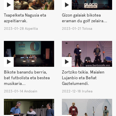
Txapelketa Nagusia eta
Gizon galaiak bikotea
azpeitiarrak.
eraman du golf zelaira...
2023-01-28 Azpeitia
2023-01-21 Tolosa
Bikote banandu berria,
Zortziko txikia. Maialen
bat futbolista eta bestea
Lujanbio eta Beñat
musikaria...
Gaztelumendi.
2023-01-14 Andoain
2022-12-18 Iruñea