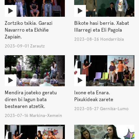
Zortziko txikia. Garazi
Bikote hasi berria. Xabat
Navarrro eta Ekhiñe
Illarregi eta Eli Pagola
Zapiain.
2023-08-26 Hondarribia
2023-09-01 Zarautz
Mendira joateko geratu
Ixone eta Enara.
diren bi lagun bata
Pixukideak zarete
bestearen atzetik.
2023-05-27 Gernika-Lumo
2023-07-16 Markina-Xemein