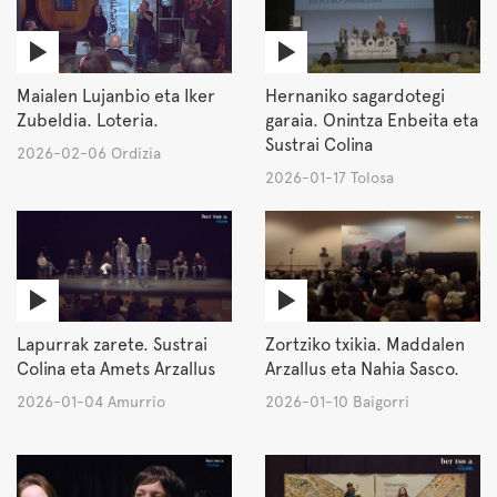
Maialen Lujanbio eta Iker
Hernaniko sagardotegi
Zubeldia. Loteria.
garaia. Onintza Enbeita eta
Sustrai Colina
2026-02-06 Ordizia
2026-01-17 Tolosa
Lapurrak zarete. Sustrai
Zortziko txikia. Maddalen
Colina eta Amets Arzallus
Arzallus eta Nahia Sasco.
2026-01-04 Amurrio
2026-01-10 Baigorri