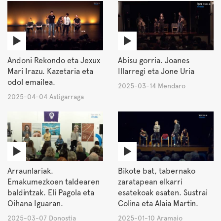
Andoni Rekondo eta Jexux
Abisu gorria. Joanes
Mari Irazu. Kazetaria eta
Illarregi eta Jone Uria
odol emailea.
2025-03-14 Mendaro
2025-04-04 Astigarraga
Arraunlariak.
Bikote bat, tabernako
Emakumezkoen taldearen
zaratapean elkarri
baldintzak. Eli Pagola eta
esatekoak esaten. Sustrai
Oihana Iguaran.
Colina eta Alaia Martin.
2025-03-07 Donostia
2025-01-10 Aramaio