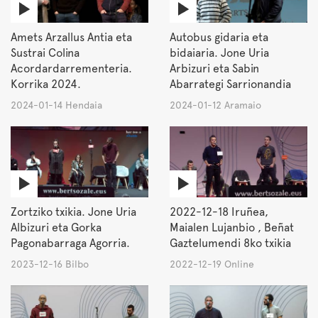
Amets Arzallus Antia eta
Autobus gidaria eta
Sustrai Colina
bidaiaria. Jone Uria
Acordardarrementeria.
Arbizuri eta Sabin
Korrika 2024.
Abarrategi Sarrionandia
2024-01-14 Hendaia
2024-01-12 Aramaio
Zortziko txikia. Jone Uria
2022-12-18 Iruñea,
Albizuri eta Gorka
Maialen Lujanbio , Beñat
Pagonabarraga Agorria.
Gaztelumendi 8ko txikia
2023-12-16 Bilbo
2022-12-19 Online