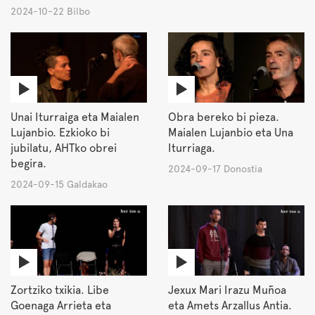
2024-10-22 Bilbo
Unai Iturraiga eta Maialen
Obra bereko bi pieza.
Lujanbio. Ezkioko bi
Maialen Lujanbio eta Una
jubilatu, AHTko obrei
Iturriaga.
begira.
2024-09-17 Donostia
2024-09-15 Galdakao
Zortziko txikia. Libe
Jexux Mari Irazu Muñoa
Goenaga Arrieta eta
eta Amets Arzallus Antia.