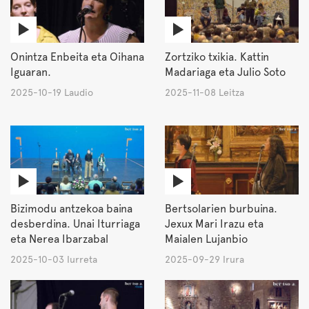
Onintza Enbeita eta Oihana
Zortziko txikia. Kattin
Iguaran.
Madariaga eta Julio Soto
2025-10-19 Laudio
2025-11-08 Leitza
Bizimodu antzekoa baina
Bertsolarien burbuina.
desberdina. Unai Iturriaga
Jexux Mari Irazu eta
eta Nerea Ibarzabal
Maialen Lujanbio
2025-10-03 Iurreta
2025-09-29 Irura