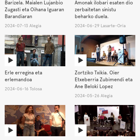
Barizela. Maialen Lujanbio
Amonak ilobari esaten dio
Zugasti eta Oihana Iguaran
zerbaitetan sinistu
Barandiaran
beharko duela.
2024-07-13 Alegia
2024-06-29 Lasarte-Oria
Erle erregina eta
Zortziko Txikia. Oier
erlemandoa
Etxeberria Zubimendi eta
Ane Beloki Lopez
2024-06-16 Tolosa
2024-05-26 Alegia