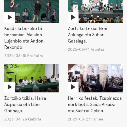
Kuadrila bereko bi
Zortziko txikia. Ekhi
hernaniar. Maialen
Zuluaga eta Suhar
Lujanbio eta Andoni
Gesalaga.
Rekondo
2025-06-14 Arantza
2025-06-15 Ereñotzu
Zortziko txikia. Haira
Herriko festak. Txupinazoa
Aizpurua eta Libe
nork bota. Saioa Alkaiza
Goenaga.
eta Sustrai Colina.
2025-04-26 Gabiria
2025-03-27 Iruñea