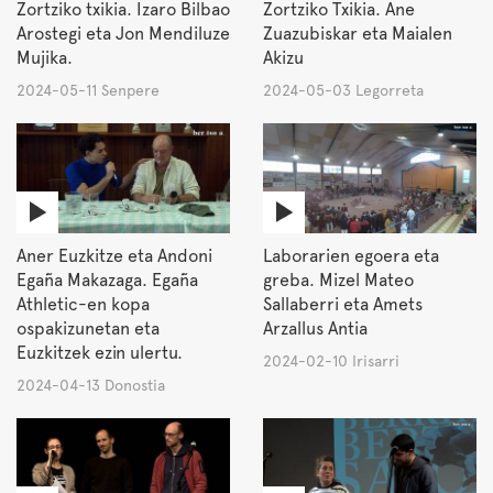
Zortziko txikia. Izaro Bilbao
Zortziko Txikia. Ane
Arostegi eta Jon Mendiluze
Zuazubiskar eta Maialen
Mujika.
Akizu
2024-05-11 Senpere
2024-05-03 Legorreta
Aner Euzkitze eta Andoni
Laborarien egoera eta
Egaña Makazaga. Egaña
greba. Mizel Mateo
Athletic-en kopa
Sallaberri eta Amets
ospakizunetan eta
Arzallus Antia
Euzkitzek ezin ulertu.
2024-02-10 Irisarri
2024-04-13 Donostia