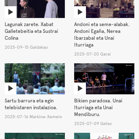
Lagunak zarete. Xabat
Andoni eta seme-alabak.
Galletebeitia eta Sustrai
Andoni Egaña, Nerea
Colina
Ibarzabal eta Unai
Iturriaga
2025-09-15 Galdakao
2025-07-20 Garai
Sartu barrura eta egin
Bikien paradoxa. Unai
telebistaren instalazioa.
Iturriaga eta Unai
Mendiburu.
2025-07-16 Markina-Xemein
2025-07-09 Getxo