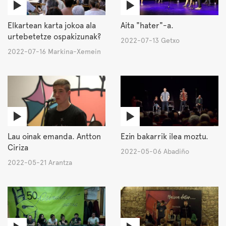
Elkartean karta jokoa ala
Aita "hater"-a.
urtebetetze ospakizunak?
2022-07-13 Getxo
2022-07-16 Markina-Xemein
Lau oinak emanda. Antton
Ezin bakarrik ilea moztu.
Ciriza
2022-05-06 Abadiño
2022-05-21 Arantza