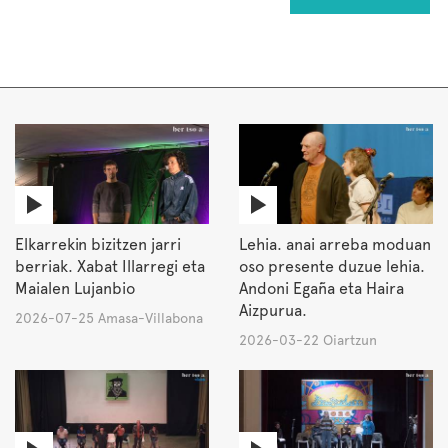
Elkarrekin bizitzen jarri
Lehia. anai arreba moduan
berriak. Xabat Illarregi eta
oso presente duzue lehia.
Maialen Lujanbio
Andoni Egaña eta Haira
Aizpurua.
2026-07-25 Amasa-Villabona
2026-03-22 Oiartzun