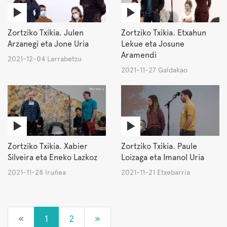
Zortziko Txikia. Julen
Zortziko Txikia. Etxahun
Arzanegi eta Jone Uria
Lekue eta Josune
Aramendi
2021-12-04 Larrabetzu
2021-11-27 Galdakao
Zortziko Txikia. Xabier
Zortziko Txikia. Paule
Silveira eta Eneko Lazkoz
Loizaga eta Imanol Uria
2021-11-28 Iruñea
2021-11-21 Etxebarria
«
1
2
»