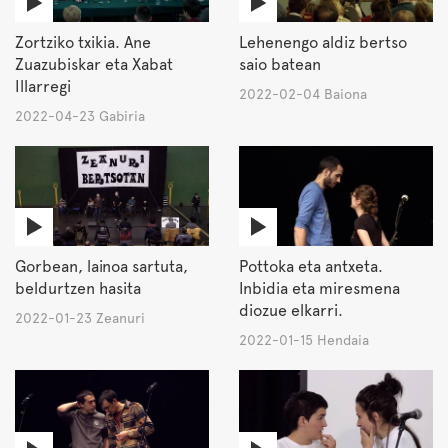
Zortziko txikia. Ane
Lehenengo aldiz bertso
Zuazubiskar eta Xabat
saio batean
Illarregi
2022-02-04 Baiona
2022-04-23 Gabiria
Gorbean, lainoa sartuta,
Pottoka eta antxeta.
beldurtzen hasita
Inbidia eta miresmena
diozue elkarri.
2022-01-23 Zeanuri
2022-01-15 Hendaia