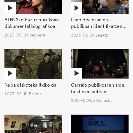
BTN22ko buruz burukoan
Lanbidea esan eta
dokumental biografikoa
publikoan identifikatzen...
2023-03-05 Senpere
2023-02-24 Legazpi
Nuba diskoteka itxiko da
Garraio publikoaren alde,
besteren autoan.
2023-02-10 Baiona
2023-02-03 Donostia