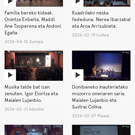
Familia bereko kideak.
Kuadrilako neska
Onintza Enbeita, Maddi
fededuna. Nerea Ibarzabal
Ane Txoperena eta Andoni
eta Aroa Arrizubieta.
Egaña
2026-02-19 Iruñea
2026-04-10 Zumaia
Musika talde bat izan
Donibaneko inauterietako
zenuten. Igor Elortza eta
mozorro onenaren saria.
Maialen Lujanbio.
Maialen Lujanbio eta
Sustrai Colina.
2026-02-21 Azkoitia
2026-02-07 Pasaia