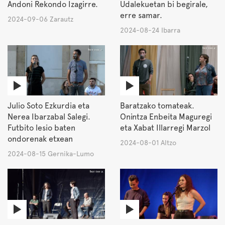
Andoni Rekondo Izagirre.
Udalekuetan bi begirale,
erre samar.
2024-09-06 Zarautz
2024-08-24 Ibarra
Julio Soto Ezkurdia eta
Baratzako tomateak.
Nerea Ibarzabal Salegi.
Onintza Enbeita Maguregi
Futbito lesio baten
eta Xabat Illarregi Marzol
ondorenak etxean
2024-08-01 Altzo
2024-08-15 Gernika-Lumo