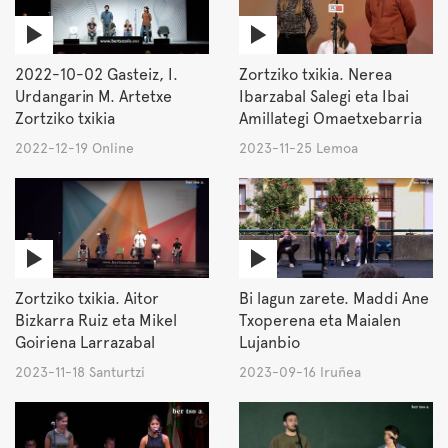
2022-10-02 Gasteiz, I.
Zortziko txikia. Nerea
Urdangarin M. Artetxe
Ibarzabal Salegi eta Ibai
Zortziko txikia
Amillategi Omaetxebarria
2022-12-19 Online
2023-11-25 Lemoa
Zortziko txikia. Aitor
Bi lagun zarete. Maddi Ane
Bizkarra Ruiz eta Mikel
Txoperena eta Maialen
Goiriena Larrazabal
Lujanbio
2023-11-18 Santurtzi
2023-09-16 Iruñea