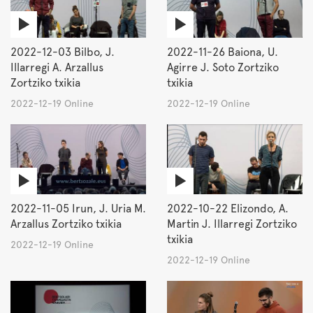
2022-12-03 Bilbo, J.
2022-11-26 Baiona, U.
Illarregi A. Arzallus
Agirre J. Soto Zortziko
Zortziko txikia
txikia
2022-12-19 Online
2022-12-19 Online
2022-11-05 Irun, J. Uria M.
2022-10-22 Elizondo, A.
Arzallus Zortziko txikia
Martin J. Illarregi Zortziko
txikia
2022-12-19 Online
2022-12-19 Online