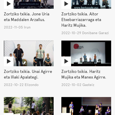
Zortziko txikia. Jone Uria
Zortziko txikia. Aitor
eta Maddalen Arzallus.
Etxebarriazarraga eta
Haritz Mujika.
2022-11-05 Irun
2022-10-29 Donibane Garazi
Zortziko txikia. Unai Agirre
Zortziko txikia. Haritz
eta Iñaki Apalategi.
Mujika eta Manex Agirre.
2022-10-22 Elizondo
2022-10-02 Gasteiz