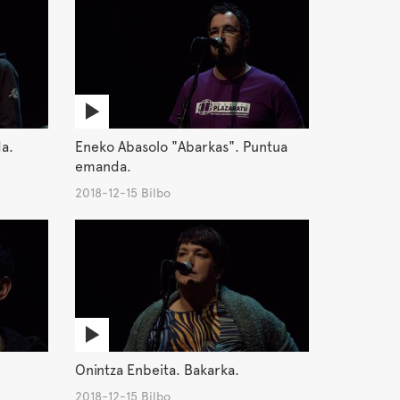
da.
Eneko Abasolo "Abarkas". Puntua
emanda.
2018-12-15 Bilbo
Onintza Enbeita. Bakarka.
2018-12-15 Bilbo