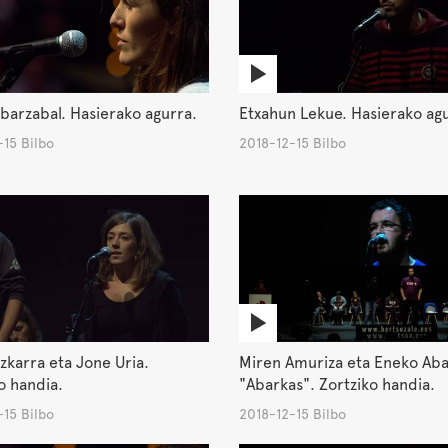
barzabal. Hasierako agurra.
Etxahun Lekue. Hasierako ag
15 Bilbo
2018-12-15 Bilbo
izkarra eta Jone Uria.
Miren Amuriza eta Eneko Aba
o handia.
"Abarkas". Zortziko handia.
15 Bilbo
2018-12-15 Bilbo