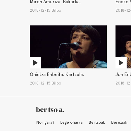
Miren Amuriza. Bakarka.
Eneko A
2018-12-15 Bilbo
2018-12-
Onintza Enbeita. Kartzela.
Jon Enb
2018-12-15 Bilbo
2018-12-
Nor gara?
Lege oharra
Bertsoak
Bereziak