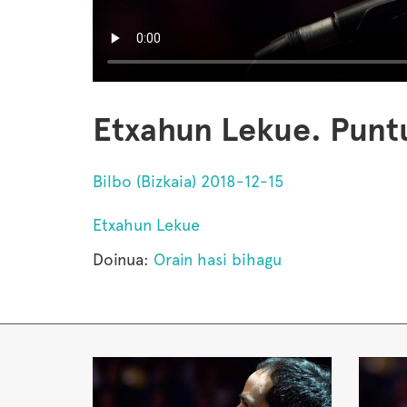
Etxahun Lekue. Punt
Bilbo (Bizkaia) 2018-12-15
Etxahun Lekue
Doinua:
Orain hasi bihagu