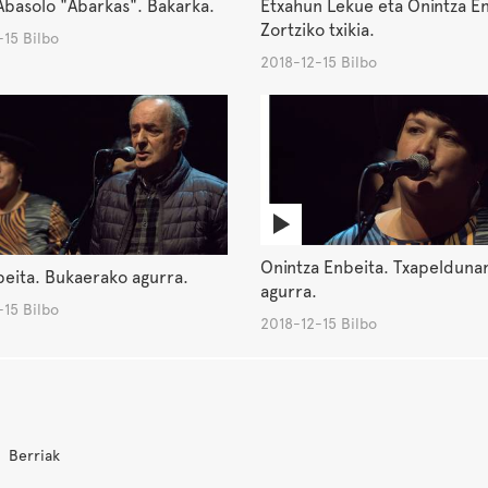
basolo "Abarkas". Bakarka.
Etxahun Lekue eta Onintza En
Zortziko txikia.
15 Bilbo
2018-12-15 Bilbo
Onintza Enbeita. Txapelduna
eita. Bukaerako agurra.
agurra.
15 Bilbo
2018-12-15 Bilbo
Berriak