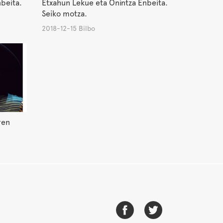
beita.
Etxahun Lekue eta Onintza Enbeita.
Seiko motza.
2018-12-15 Bilbo
ren