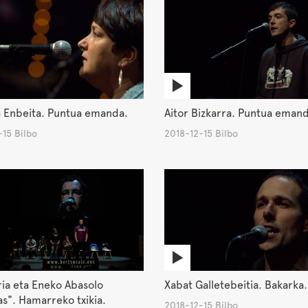
a Enbeita. Puntua emanda.
Aitor Bizkarra. Puntua eman
15 Bilbo
2018-12-15 Bilbo
ia eta Eneko Abasolo
Xabat Galletebeitia. Bakarka.
s". Hamarreko txikia.
2018-12-15 Bilbo