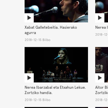
Xabat Galletebeitia. Hasierako
Nerea I
agurra
2018-12-
2018-12-15 Bilbo
Nerea Ibarzabal eta Etxahun Lekue.
Aitor B
Zortziko handia.
Zortzik
2018-12-15 Bilbo
2018-12-