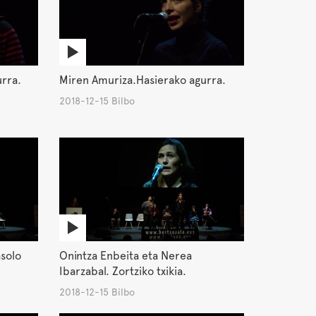
urra.
Miren Amuriza.Hasierako agurra.
2018-12-15 Bilbo
solo
Onintza Enbeita eta Nerea
Ibarzabal. Zortziko txikia.
2018-12-15 Bilbo