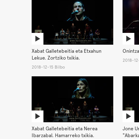
Xabat Galletebeitia eta Etxahun
Onintz
Lekue. Zortziko txikia.
2018-12-
2018-12-15 Bilbo
Xabat Galletebeitia eta Nerea
Jone Ur
Ibarzabal. Hamarreko txikia.
"Abarka