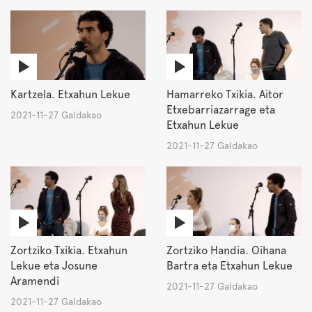
Kartzela. Etxahun Lekue
Hamarreko Txikia. Aitor
Etxebarriazarrage eta
2021-11-27 Galdakao
Etxahun Lekue
2021-11-27 Galdakao
Zortziko Txikia. Etxahun
Zortziko Handia. Oihana
Lekue eta Josune
Bartra eta Etxahun Lekue
Aramendi
2021-11-27 Galdakao
2021-11-27 Galdakao