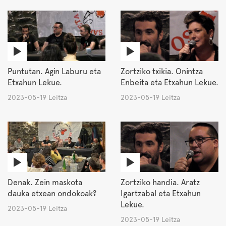
Puntutan. Agin Laburu eta
Zortziko txikia. Onintza
Etxahun Lekue.
Enbeita eta Etxahun Lekue.
2023-05-19 Leitza
2023-05-19 Leitza
Denak. Zein maskota
Zortziko handia. Aratz
dauka etxean ondokoak?
Igartzabal eta Etxahun
Lekue.
2023-05-19 Leitza
2023-05-19 Leitza