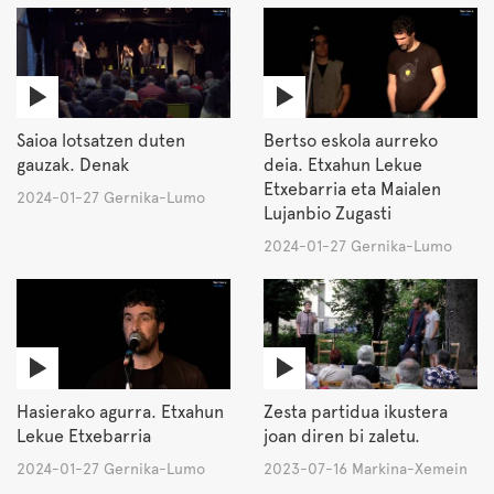
Saioa lotsatzen duten
Bertso eskola aurreko
gauzak. Denak
deia. Etxahun Lekue
Etxebarria eta Maialen
2024-01-27 Gernika-Lumo
Lujanbio Zugasti
2024-01-27 Gernika-Lumo
Hasierako agurra. Etxahun
Zesta partidua ikustera
Lekue Etxebarria
joan diren bi zaletu.
2024-01-27 Gernika-Lumo
2023-07-16 Markina-Xemein