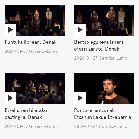
Puntuka librean. Denak
Bertso egunera lanera
etorri zarete. Denak
2024-01-27 Gernika-Lumo
2024-01-27 Gernika-Lumo
Etxahunen hiletako
Puntu-erantzunak.
casting-a. Denak
Etxahun Lekue Etxebarria
2024-01-27 Gernika-Lumo
2024-01-27 Gernika-Lumo