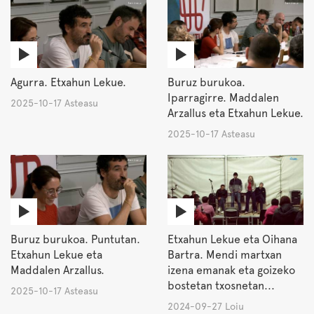
Agurra. Etxahun Lekue.
Buruz burukoa.
Iparragirre. Maddalen
2025-10-17 Asteasu
Arzallus eta Etxahun Lekue.
2025-10-17 Asteasu
Buruz burukoa. Puntutan.
Etxahun Lekue eta Oihana
Etxahun Lekue eta
Bartra. Mendi martxan
Maddalen Arzallus.
izena emanak eta goizeko
bostetan txosnetan...
2025-10-17 Asteasu
2024-09-27 Loiu