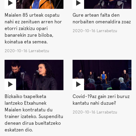
Maialen 85 urteak ospatu
Gure artean falta den
nahi ez zenituen arren hor
norbaiten omenaldira zoaz
etorri zaizkizu opari
2020-10-16 Larrabetzu
banarekin zure biloba,
koinatua eta semea.
2020-10-16 Larrabetzu
Bizkaiko txapelketa
Covid-19az gain zeri buruz
lantzeko Etxahunek
kantatu nahi duzue?
Maialen kontratatu du
2020-10-16 Larrabetzu
trainer izateko. Suspenditu
denean dirua bueltatzeko
eskatzen dio.