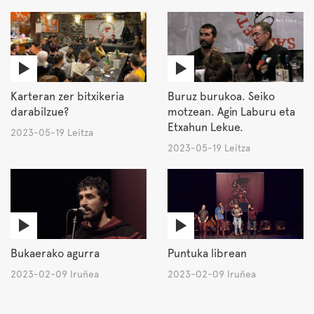
Karteran zer bitxikeria
Buruz burukoa. Seiko
darabilzue?
motzean. Agin Laburu eta
Etxahun Lekue.
2023-05-19 Leitza
2023-05-19 Leitza
Bukaerako agurra
Puntuka librean
2023-02-09 Iruñea
2023-02-09 Iruñea