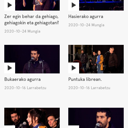
Zer egin behar da gehiago,
Hasierako agurra
gehiagokin eta gehiagotan?
2020-10-24 Mungia
2020-10-24 Mungia
Bukaerako agurra
Puntuka librean.
2020-10-16 Larrabetzu
2020-10-16 Larrabetzu