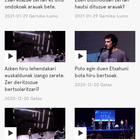
ondokoak arauak bete.
hautsi dituzue arauak?
2021-01-29 Gernika-Lumo
2021-01-29 Gernika-Lumo
Azken hiru lehendakari
Poto egin duen Etxahuni
euskaldunak izango zarete.
bota hiru bertsoak.
Zer deritzozue
2020-12-20 Getxo
bertsolaritzari?
2020-12-20 Getxo