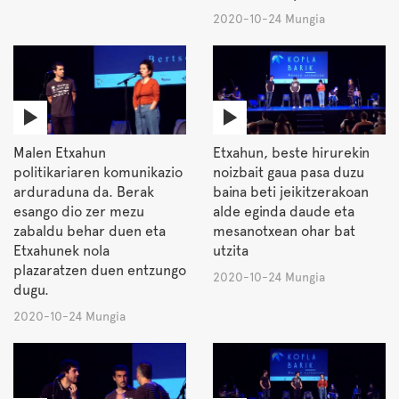
2020-10-24 Mungia
Malen Etxahun
Etxahun, beste hirurekin
politikariaren komunikazio
noizbait gaua pasa duzu
arduraduna da. Berak
baina beti jeikitzerakoan
esango dio zer mezu
alde eginda daude eta
zabaldu behar duen eta
mesanotxean ohar bat
Etxahunek nola
utzita
plazaratzen duen entzungo
2020-10-24 Mungia
dugu.
2020-10-24 Mungia