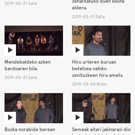
zeharkatuko duen beste
2019-05-31 Zalla
aldera.
2019-05-31 Zalla
Mendebaldeko azken
Hiru urteren buruan
bardoaren bila.
betetzea nahiko
zenituzkeen hiru amets.
2019-05-31 Zalla
2019-05-04 Bilbo
Bozka norabide berean
Semeak aitari jakinarazi dio