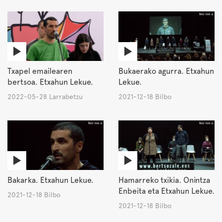
Txapel emailearen
Bukaerako agurra. Etxahun
bertsoa. Etxahun Lekue.
Lekue.
2022-05-28 Larrabetzu
2021-12-18 Bilbo
Bakarka. Etxahun Lekue.
Hamarreko txikia. Onintza
Enbeita eta Etxahun Lekue.
2021-12-18 Bilbo
2021-12-18 Bilbo