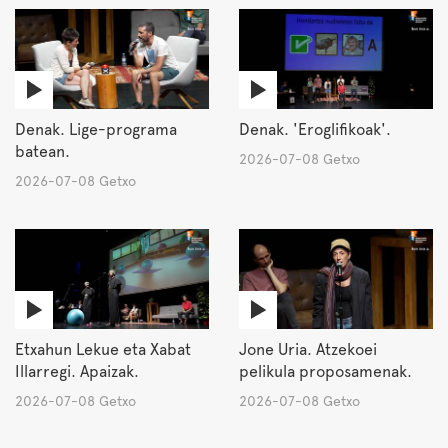
Denak. Lige-programa
Denak. 'Eroglifikoak'.
batean.
2026-07-08 Getxo
2026-07-08 Getxo
Etxahun Lekue eta Xabat
Jone Uria. Atzekoei
Illarregi. Apaizak.
pelikula proposamenak.
2026-07-08 Getxo
2026-07-08 Getxo