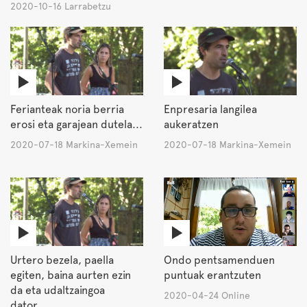
2020-10-16 Larrabetzu
Ferianteak noria berria
Enpresaria langilea
erosi eta garajean dutela...
aukeratzen
2020-07-18 Markina-Xemein
2020-07-18 Markina-Xemein
Urtero bezela, paella
Ondo pentsamenduen
egiten, baina aurten ezin
puntuak erantzuten
da eta udaltzaingoa
2020-04-24 Online
dator...