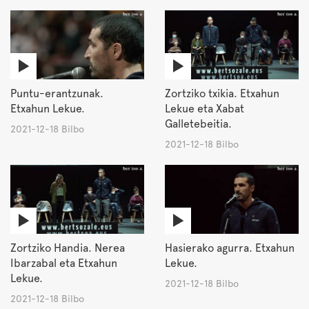
Puntu-erantzunak.
Zortziko txikia. Etxahun
Etxahun Lekue.
Lekue eta Xabat
Galletebeitia.
2021-12-18 Bilbo
2021-12-18 Bilbo
Zortziko Handia. Nerea
Hasierako agurra. Etxahun
Ibarzabal eta Etxahun
Lekue.
Lekue.
2021-12-18 Bilbo
2021-12-18 Bilbo