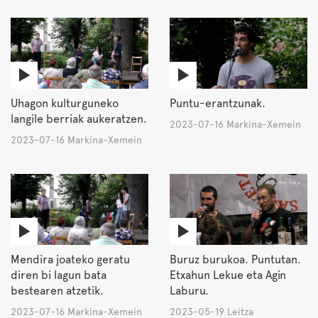
Uhagon kulturguneko
Puntu-erantzunak.
langile berriak aukeratzen.
2023-07-16 Markina-Xemein
2023-07-16 Markina-Xemein
Mendira joateko geratu
Buruz burukoa. Puntutan.
diren bi lagun bata
Etxahun Lekue eta Agin
bestearen atzetik.
Laburu.
2023-07-16 Markina-Xemein
2023-05-19 Leitza