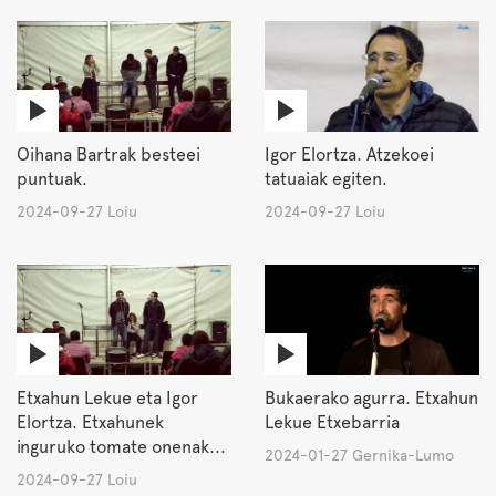
Oihana Bartrak besteei
Igor Elortza. Atzekoei
puntuak.
tatuaiak egiten.
2024-09-27 Loiu
2024-09-27 Loiu
Etxahun Lekue eta Igor
Bukaerako agurra. Etxahun
Elortza. Etxahunek
Lekue Etxebarria
inguruko tomate onenak...
2024-01-27 Gernika-Lumo
2024-09-27 Loiu