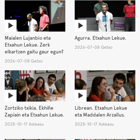
Maialen Lujanbio eta
Agurra. Etxahun Lekue.
Etxahun Lekue. Zerk
2026-07-08 Getxo
elkartzen gaitu gaur egun?
2026-07-08 Getxo
Zortziko txikia. Ekhiñe
Librean. Etxahun Lekue
Zapiain eta Etxahun Lekue.
eta Maddalen Arzallus.
2025-10-17 Asteasu
2025-10-17 Asteasu