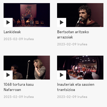
Lankideak
Bertsotan aritzeko
arrazoiak
2023-02-09 Iruñea
2023-02-09 Iruñea
1068 tortura kasu
Inauteriak eta sasoien
Nafarroan
trantsizioa
2023-02-09 Iruñea
2023-02-09 Iruñea