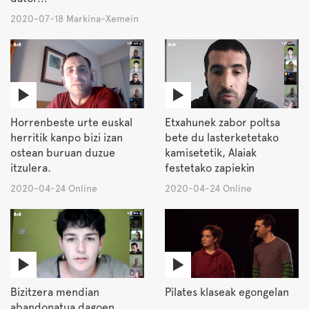
2020-07-18 Markina-Xemein
Horrenbeste urte euskal
Etxahunek zabor poltsa
herritik kanpo bizi izan
bete du lasterketetako
ostean buruan duzue
kamisetetik, Alaiak
itzulera.
festetako zapiekin
2020-04-24 Online
2020-04-24 Online
Bizitzera mendian
Pilates klaseak egongelan
abandonatua dagoen