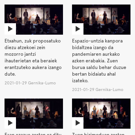
Etxahun, zuk proposatuko
Espazio-untzia kanpora
diezu atzekoei zein
bidaltzea izango da
mozorro jantzi
pandemiaren aurkako
ihauterietan eta beraiek
azken erabakia. Zuen
erantzuteko aukera izango
burua saldu behar duzue
dute.
bertan bidaiatu ahal
izateko.
2021-01-29 Gernika-Lumo
2021-01-29 Gernika-Lumo
Esan ezazue zertan ez ditu
Zuen bizimoduan zertan