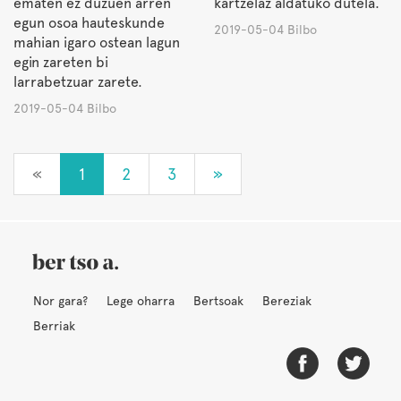
ematen ez duzuen arren
kartzelaz aldatuko dutela.
egun osoa hauteskunde
2019-05-04 Bilbo
mahian igaro ostean lagun
egin zareten bi
larrabetzuar zarete.
2019-05-04 Bilbo
«
1
2
3
»
Nor gara?
Lege oharra
Bertsoak
Bereziak
Berriak