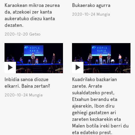
Karaokean mikroa zeurea
Bukaerako agurra
da, atzekoei zer kanta
2020-10-24 Mungia
aukeratuko diezu kanta
dezaten.
2020-12-20 Getxo
Inbidia sanoa diozue
Kuadrilako bazkarian
elkarri. Baina zertan?
zarete. Arrate
sukaldatzeko prest,
2020-10-24 Mungia
Etxahun berandu eta
ajearekin, Ibon diru
gehiegi gastatzen ari
zareten kezkarekin eta
Malen botila ireki berri du
eta edateko prest.