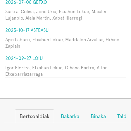
2026-07-08 GETXO
Sustrai Colina, Jone Uria, Etxahun Lekue, Maialen
Lujanbio, Alaia Martin, Xabat Illarregi
2025-10-17 ASTEASU
Agin Laburu, Etxahun Lekue, Maddalen Arzallus, Ekhiñe
Zapiain
2024-09-27 LOIU
Igor Elortza, Etxahun Lekue, Oihana Bartra, Aitor
Etxebarriazarraga
Bertsoaldiak
Bakarka
Binaka
Talde