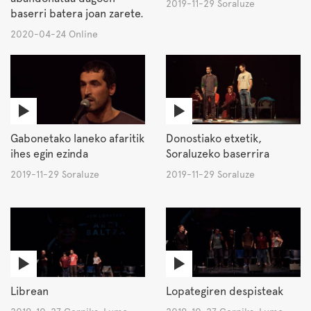
2019-11-29 Soraluze
baserri batera joan zarete.
2020-04-24 Online
Gabonetako laneko afaritik
Donostiako etxetik,
ihes egin ezinda
Soraluzeko baserrira
2019-11-29 Soraluze
2019-11-29 Soraluze
Librean
Lopategiren despisteak