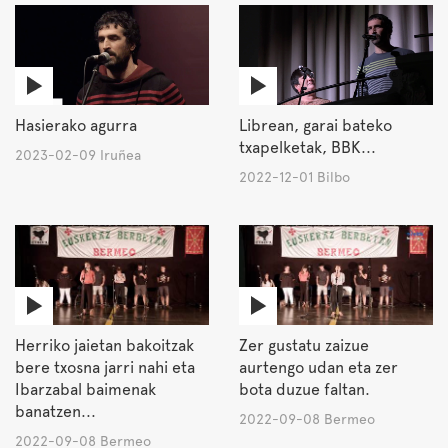
Hasierako agurra
Librean, garai bateko
txapelketak, BBK...
2023-02-09 Iruñea
2022-12-01 Bilbo
Herriko jaietan bakoitzak
Zer gustatu zaizue
bere txosna jarri nahi eta
aurtengo udan eta zer
Ibarzabal baimenak
bota duzue faltan.
banatzen...
2022-09-08 Bermeo
2022-09-08 Bermeo