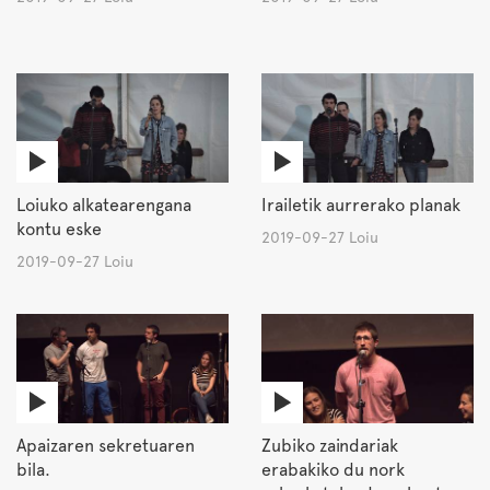
Loiuko alkatearengana
Irailetik aurrerako planak
kontu eske
2019-09-27 Loiu
2019-09-27 Loiu
Apaizaren sekretuaren
Zubiko zaindariak
bila.
erabakiko du nork