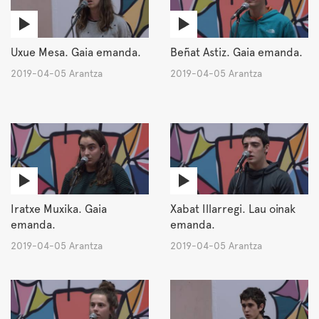
Uxue Mesa. Gaia emanda.
Beñat Astiz. Gaia emanda.
2019-04-05 Arantza
2019-04-05 Arantza
Iratxe Muxika. Gaia
Xabat Illarregi. Lau oinak
emanda.
emanda.
2019-04-05 Arantza
2019-04-05 Arantza