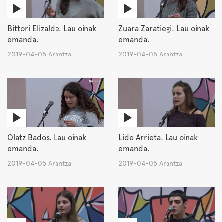
Bittori Elizalde. Lau oinak
Zuara Zaratiegi. Lau oinak
emanda.
emanda.
2019-04-05 Arantza
2019-04-05 Arantza
Olatz Bados. Lau oinak
Lide Arrieta. Lau oinak
emanda.
emanda.
2019-04-05 Arantza
2019-04-05 Arantza