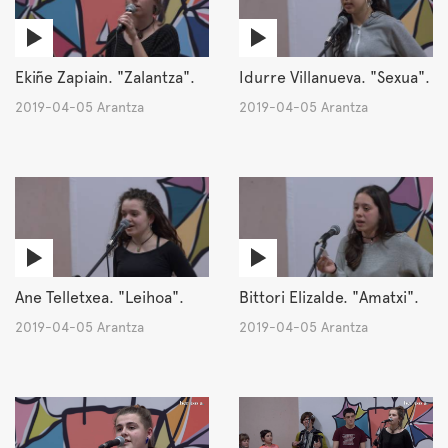
Ekiñe Zapiain. "Zalantza".
Idurre Villanueva. "Sexua".
2019-04-05 Arantza
2019-04-05 Arantza
Ane Telletxea. "Leihoa".
Bittori Elizalde. "Amatxi".
2019-04-05 Arantza
2019-04-05 Arantza