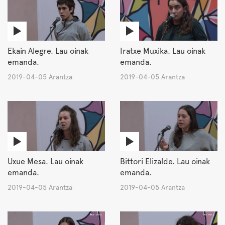
Ekain Alegre. Lau oinak
Iratxe Muxika. Lau oinak
emanda.
emanda.
2019-04-05 Arantza
2019-04-05 Arantza
Uxue Mesa. Lau oinak
Bittori Elizalde. Lau oinak
emanda.
emanda.
2019-04-05 Arantza
2019-04-05 Arantza