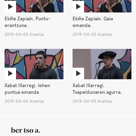
Ekiñe Zapiain. Puntu-
Ekiñe Zapiain. Gaia
erantzuna.
emanda.
2019-04-05 Arantza
2019-04-05 Arantza
Xabat Illarregi. lehen
Xabat Illarregi.
puntua emanda
Txapeldunaren agurra.
2019-04-05 Arantza
2019-04-05 Arantza