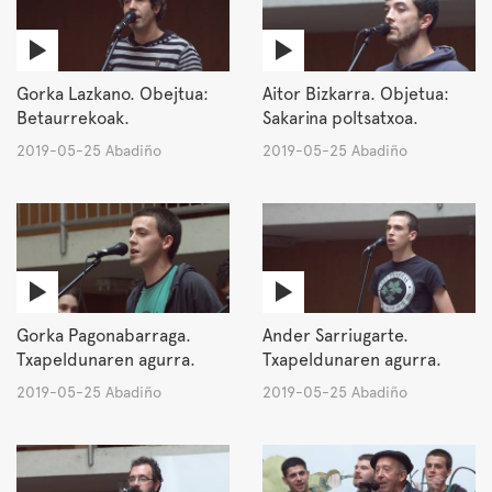
Gorka Lazkano. Obejtua:
Aitor Bizkarra. Objetua:
Betaurrekoak.
Sakarina poltsatxoa.
2019-05-25 Abadiño
2019-05-25 Abadiño
Gorka Pagonabarraga.
Ander Sarriugarte.
Txapeldunaren agurra.
Txapeldunaren agurra.
2019-05-25 Abadiño
2019-05-25 Abadiño