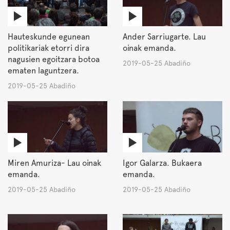
Hauteskunde egunean
Ander Sarriugarte. Lau
politikariak etorri dira
oinak emanda.
nagusien egoitzara botoa
2019-05-25 Abadiño
ematen laguntzera.
2019-05-25 Abadiño
Miren Amuriza- Lau oinak
Igor Galarza. Bukaera
emanda.
emanda.
2019-05-25 Abadiño
2019-05-25 Abadiño