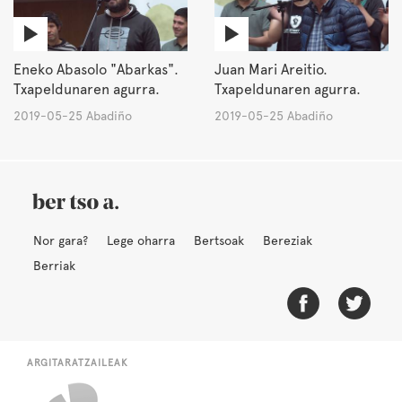
Eneko Abasolo "Abarkas".
Juan Mari Areitio.
Txapeldunaren agurra.
Txapeldunaren agurra.
2019-05-25 Abadiño
2019-05-25 Abadiño
Nor gara?
Lege oharra
Bertsoak
Bereziak
Berriak
ARGITARATZAILEAK