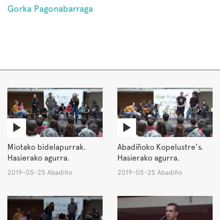
Gorka Pagonabarraga
Miotako bidelapurrak.
Abadiñoko Kopelustre's.
Hasierako agurra.
Hasierako agurra.
2019-05-25 Abadiño
2019-05-25 Abadiño