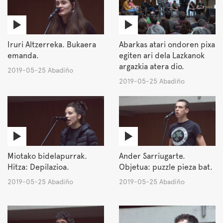
Iruri Altzerreka. Bukaera
Abarkas atari ondoren pixa
emanda.
egiten ari dela Lazkanok
argazkia atera dio.
2019-05-25 Abadiño
2019-05-25 Abadiño
Miotako bidelapurrak.
Ander Sarriugarte.
Hitza: Depilazioa.
Objetua: puzzle pieza bat.
2019-05-25 Abadiño
2019-05-25 Abadiño