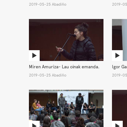
2019-05-25 Abadiño
2019-05
Miren Amuriza- Lau oinak emanda.
Igor Ga
2019-05-25 Abadiño
2019-05