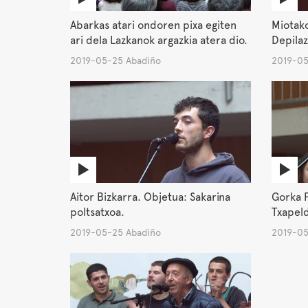
Abarkas atari ondoren pixa egiten
Miotako
ari dela Lazkanok argazkia atera dio.
Depilaz
2019-05-25 Abadiño
2019-05
Aitor Bizkarra. Objetua: Sakarina
Gorka 
poltsatxoa.
Txapel
2019-05-25 Abadiño
2019-05