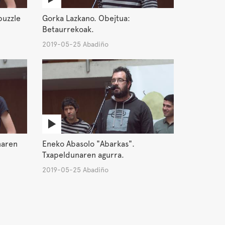
puzzle
Gorka Lazkano. Obejtua:
Betaurrekoak.
2019-05-25 Abadiño
naren
Eneko Abasolo "Abarkas".
Txapeldunaren agurra.
2019-05-25 Abadiño