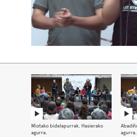
Miotako bidelapurrak. Hasierako
Abadiño
agurra.
agurra.