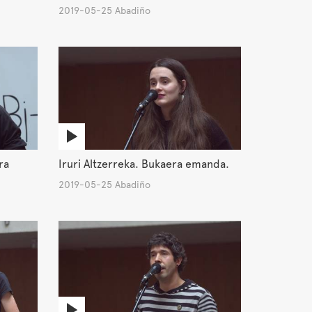
2019-05-25 Abadiño
ra
Iruri Altzerreka. Bukaera emanda.
2019-05-25 Abadiño