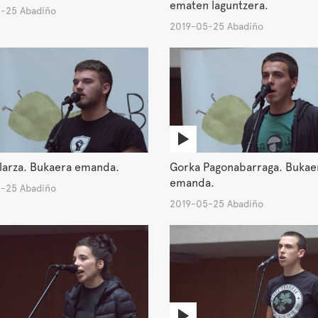
ematen laguntzera.
-25 Abadiño
2019-05-25 Abadiño
larza. Bukaera emanda.
Gorka Pagonabarraga. Bukae
emanda.
-25 Abadiño
2019-05-25 Abadiño