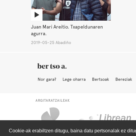
Juan Mari Areitio. Txapeldunaren
agurra.
2019-05-25 Abadiño
Nor gara?
Lege oharra
Bertsoak
Bereziak
ARGITARATZAILEAK
Cookie-ak erabiltzen ditugu, baina datu pertsonalak ez dit