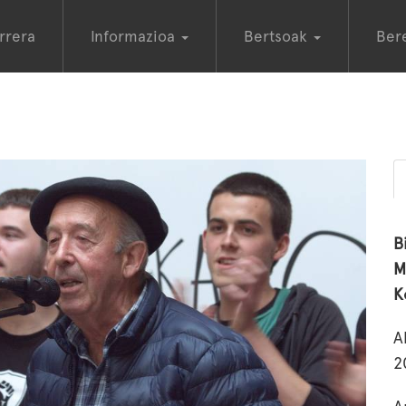
rrera
Informazioa
Bertsoak
Ber
B
M
K
A
2