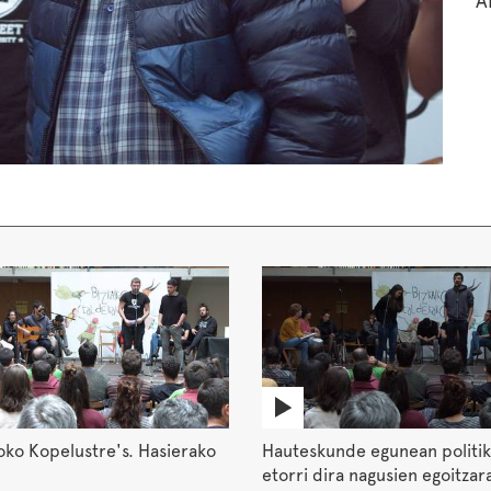
A
ko Kopelustre's. Hasierako
Hauteskunde egunean politik
etorri dira nagusien egoitzar