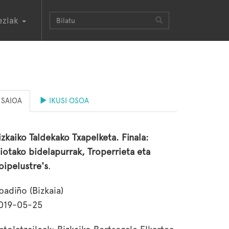
eziak
SAIOA
IKUSI OSOA
izkaiko Taldekako Txapelketa. Finala:
iotako bidelapurrak, Troperrieta eta
oipelustre's
.
badiño (Bizkaia)
019-05-25