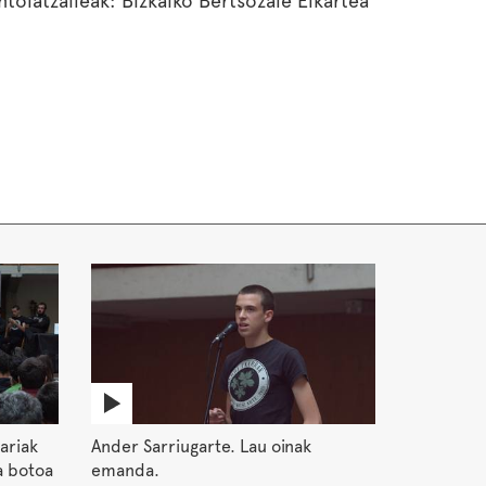
ntolatzaileak: Bizkaiko Bertsozale Elkartea
ariak
Ander Sarriugarte. Lau oinak
a botoa
emanda.