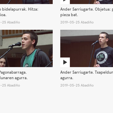
 bidelapurrak. Hitza:
Ander Sarriugarte. Objetua: 
ioa.
pieza bat.
-25 Abadiño
2019-05-25 Abadiño
Pagonabarraga.
Ander Sarriugarte. Txapeldu
dunaren agurra.
agurra.
-25 Abadiño
2019-05-25 Abadiño