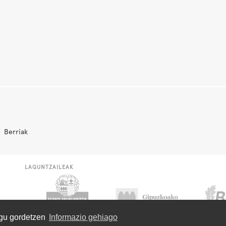
Berriak
LAGUNTZAILEAK
ugu gordetzen
Informazio gehiago