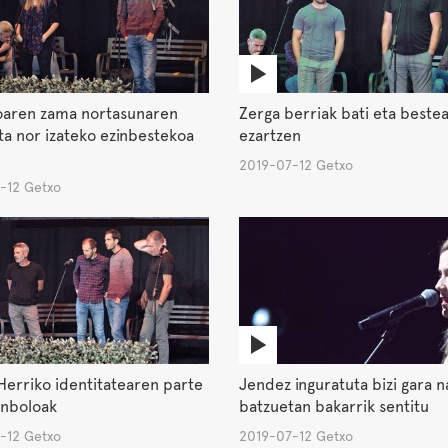
ioaren zama nortasunaren
Zerga berriak bati eta bestea
ta nor izateko ezinbestekoa
ezartzen
2019-07-12 Getxo
-12 Getxo
Herriko identitatearen parte
Jendez inguratuta bizi gara n
inboloak
batzuetan bakarrik sentitu
-12 Getxo
2019-07-12 Getxo