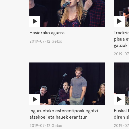
Hasierako agurra
Tradiz
pisua e
2019-07-12 Getxo
gauzak
2019-07
Inguruetako estereotipoak egotzi
Euskal 
atzekoei eta hauek erantzun
diren s
2019-07-12 Getxo
2019-07