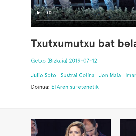
Txutxumutxu bat bela
Getxo (Bizkaia) 2019-07-12
Julio Soto
Sustrai Colina
Jon Maia
Iman
Doinua:
ETAren su-etenetik