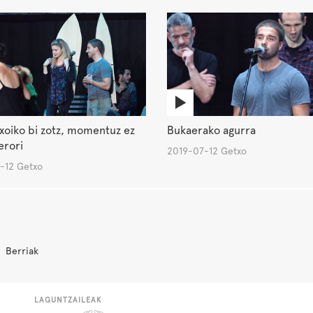
txoiko bi zotz, momentuz ez
Bukaerako agurra
erori
2019-07-12 Getxo
-12 Getxo
Berriak
LAGUNTZAILEAK