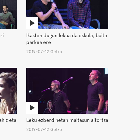
ri
Ikasten dugun lekua da eskola, baita
parkea ere
2019-07-12 Getxo
ahiz eta
Leku ezberdinetan maitasun aitortza
2019-07-12 Getxo