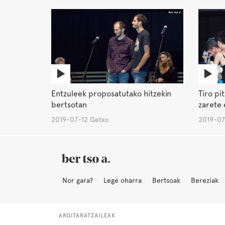
Entzuleek proposatutako hitzekin
Tiro pi
bertsotan
zarete 
2019-07-12 Getxo
2019-07
Nor gara?
Lege oharra
Bertsoak
Bereziak
ARGITARATZAILEAK