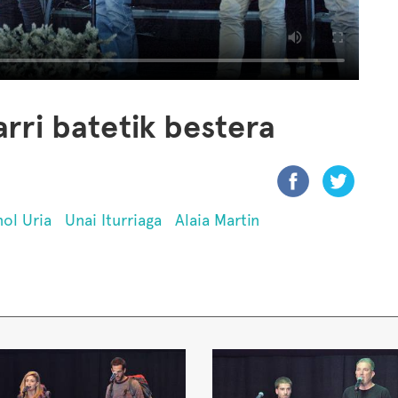
rri batetik bestera
ol Uria
Unai Iturriaga
Alaia Martin