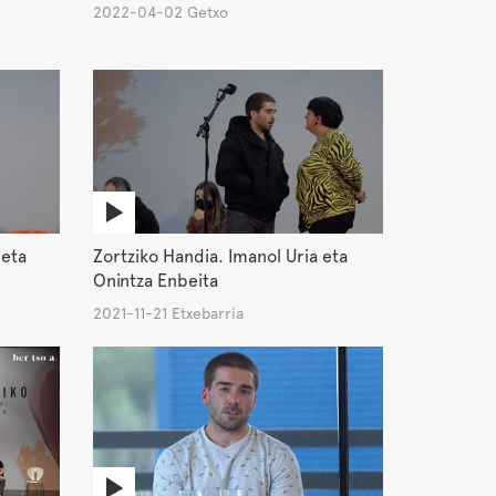
2022-04-02 Getxo
 eta
Zortziko Handia. Imanol Uria eta
Onintza Enbeita
2021-11-21 Etxebarria