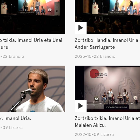
o txikia. Imanol Uria eta Unai
Zortziko Handia. Imanol Uria 
uru
Ander Sarriugarte
-22 Erandio
2023-10-22 Erandio
. Imanol Uria.
Zortziko txikia. Imanol Uria e
Maialen Akizu.
-09 Lizarra
2022-10-09 Lizarra