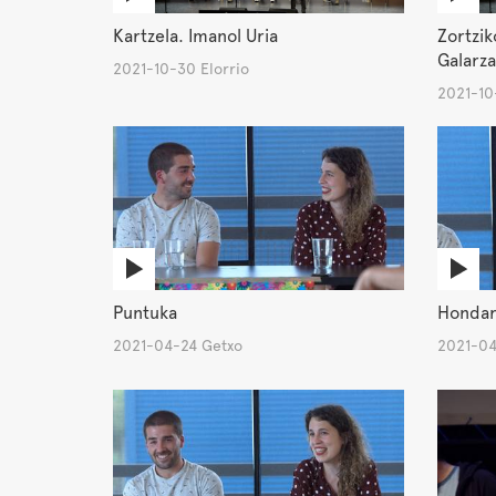
Kartzela. Imanol Uria
Zortzik
Galarza
2021-10-30 Elorrio
2021-10
Puntuka
Hondart
2021-04-24 Getxo
2021-04