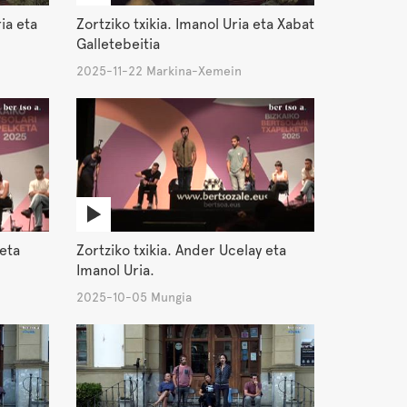
ia eta
Zortziko txikia. Imanol Uria eta Xabat
Galletebeitia
2025-11-22 Markina-Xemein
 eta
Zortziko txikia. Ander Ucelay eta
Imanol Uria.
2025-10-05 Mungia