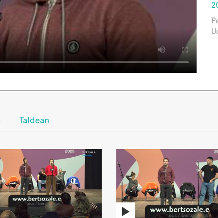
2
P
U
a
Taldean