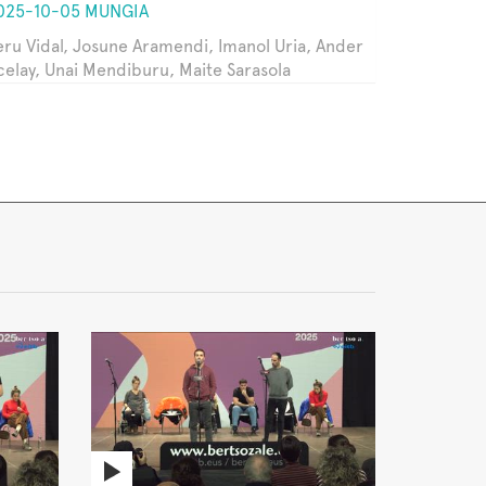
025-10-05 MUNGIA
eru Vidal, Josune Aramendi, Imanol Uria, Ander
celay, Unai Mendiburu, Maite Sarasola