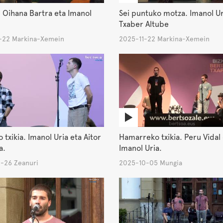
 Oihana Bartra eta Imanol
Sei puntuko motza. Imanol Ur
Txaber Altube
-22 Markina-Xemein
2025-11-22 Markina-Xemein
o txikia. Imanol Uria eta Aitor
Hamarreko txikia. Peru Vidal
a.
Imanol Uria.
-26 Zeanuri
2025-10-05 Mungia