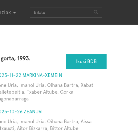
eziak
lgorta, 1993.
Ikusi BDB
025-11-22 MARKINA-XEMEIN
one Uria, Imanol Uria, Oihana Bartra, Xabat
alletebeitia, Txaber Altube, Gorka
agonabarraga
025-10-26 ZEANURI
one Uria, Imanol Uria, Oihana Bartra, Aissa
txausti, Aitor Bizkarra, Bittor Altube