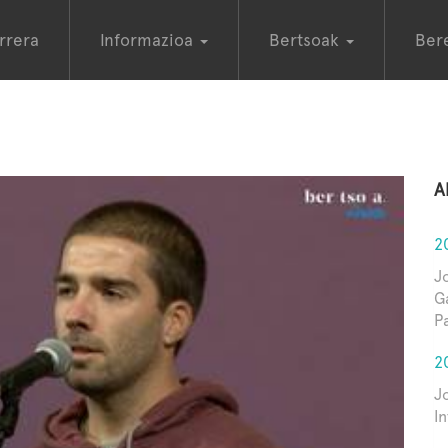
rrera
Informazioa
Bertsoak
Ber
A
2
J
G
P
2
J
In