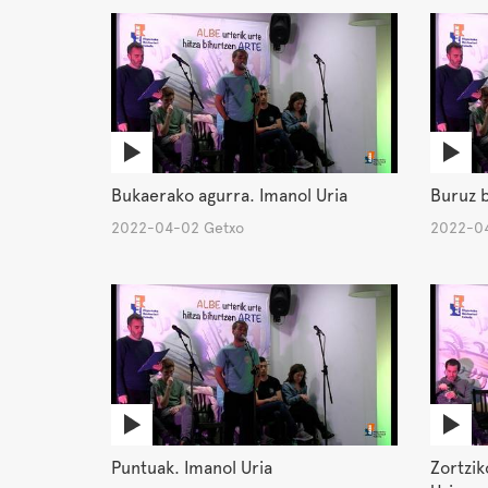
Bukaerako agurra. Imanol Uria
Buruz b
2022-04-02 Getxo
2022-04
Puntuak. Imanol Uria
Zortzik