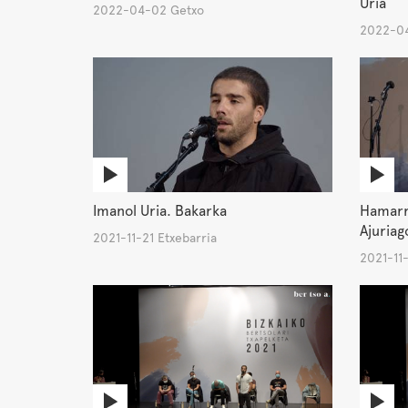
Uria
2022-04-02 Getxo
2022-04
Imanol Uria. Bakarka
Hamarre
Ajuriag
2021-11-21 Etxebarria
2021-11-