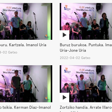
uru. Kartzela. Imanol Uria
Buruz burukoa. Puntuka. Ima
Uria-Jone Uria
-02 Getxo
2022-04-02 Getxo
o txikia. Kerman Diaz-Imanol
Zortziko handia. Arrate Illaro