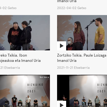
Imanol Uria
-02 Getxo
2022-04-02 Getxo
ko Txikia. Ibon
Zortziko Txikia. Paule Loizaga
ojeaskoa eta Imanol Uria
Imanol Uria
21 Etxebarria
2021-11-21 Etxebarria