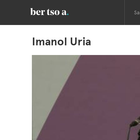
Sa
Imanol Uria