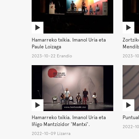
Hamarreko txikia. Imanol Uria eta
Zortzik
Paule Loizaga
Mendib
2023-10-22 Erandio
2023-10
Hamarreko txikia. Imanol Uria eta
Puntuak
Iñigo Mantzizidor 'Mantxi'.
2022-10
2022-10-09 Lizarra