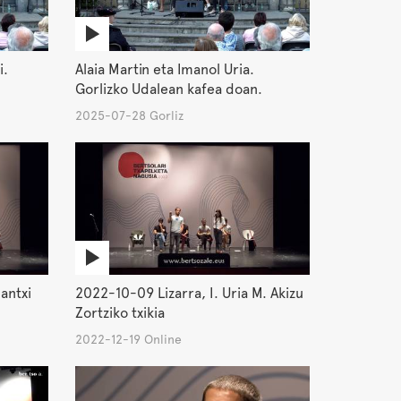
i.
Alaia Martin eta Imanol Uria.
Gorlizko Udalean kafea doan.
2025-07-28 Gorliz
antxi
2022-10-09 Lizarra, I. Uria M. Akizu
Zortziko txikia
2022-12-19 Online