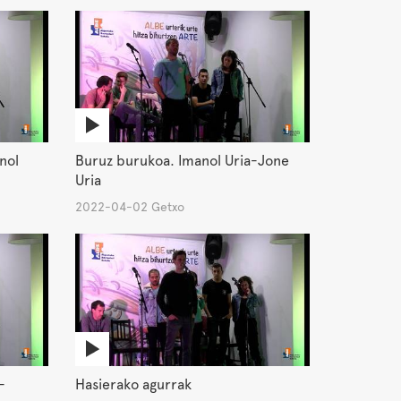
nol
Buruz burukoa. Imanol Uria-Jone
Uria
2022-04-02 Getxo
-
Hasierako agurrak