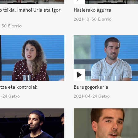
o txikia. Imanol Uria eta Igor
Hasierako agurra
2021-10-30 Elorrio
-30 Elorrio
za eta kontrolak
Burugogorkeria
-24 Getxo
2021-04-24 Getxo