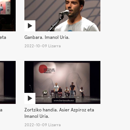
eta
Ganbara. Imanol Uria.
2022-10-09 Lizarra
ta
Zortziko handia. Asier Azpiroz eta
Imanol Uria.
2022-10-09 Lizarra