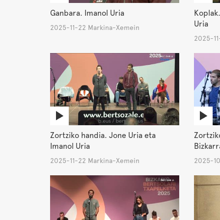
Ganbara. Imanol Uria
Koplak.
Uria
2025-11-22 Markina-Xemein
2025-11
Zortziko handia. Jone Uria eta
Zortzik
Imanol Uria
Bizkarr
2025-11-22 Markina-Xemein
2025-10