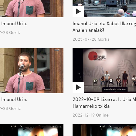
 Imanol Uria.
Imanol Uria eta Xabat Illarreg
Anaien anaiak?
-28 Gorliz
2025-07-28 Gorliz
 Imanol Uria.
2022-10-09 Lizarra, I. Uria M
Hamarreko txikia
-28 Gorliz
2022-12-19 Online