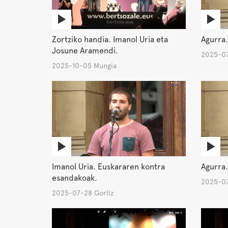
Zortziko handia. Imanol Uria eta
Agurra.
Josune Aramendi.
2025-07
2025-10-05 Mungia
Imanol Uria. Euskararen kontra
Agurra.
esandakoak.
2025-07
2025-07-28 Gorliz