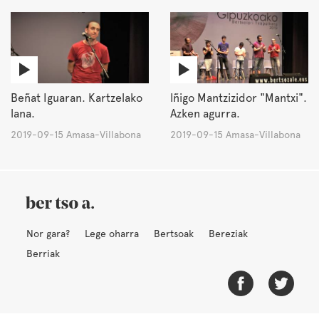
Beñat Iguaran. Kartzelako
Iñigo Mantzizidor "Mantxi".
lana.
Azken agurra.
2019-09-15 Amasa-Villabona
2019-09-15 Amasa-Villabona
Nor gara?
Lege oharra
Bertsoak
Bereziak
Berriak