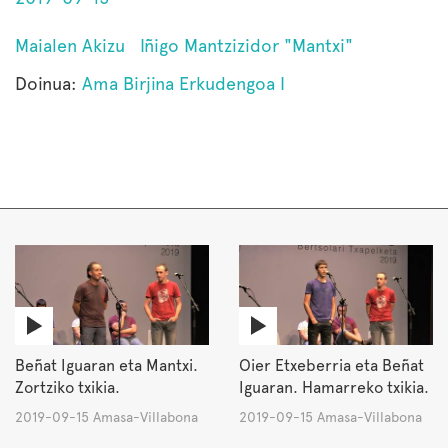
Maialen Akizu
Iñigo Mantzizidor "Mantxi"
Doinua:
Ama Birjina Erkudengoa I
Beñat Iguaran eta Mantxi.
Oier Etxeberria eta Beñat
Zortziko txikia.
Iguaran. Hamarreko txikia.
2019-09-15 Amasa-Villabona
2019-09-15 Amasa-Villabona