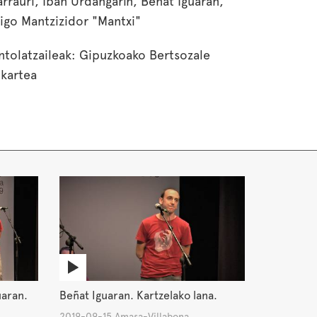
arrauri, Iban Urdangarin, Beñat Iguaran,
ñigo Mantzizidor "Mantxi"
ntolatzaileak: Gipuzkoako Bertsozale
lkartea
uaran.
Beñat Iguaran. Kartzelako lana.
2019-09-15 Amasa-Villabona