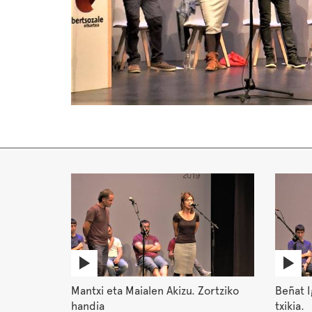
Mantxi eta Maialen Akizu. Zortziko
Beñat I
handia
txikia.