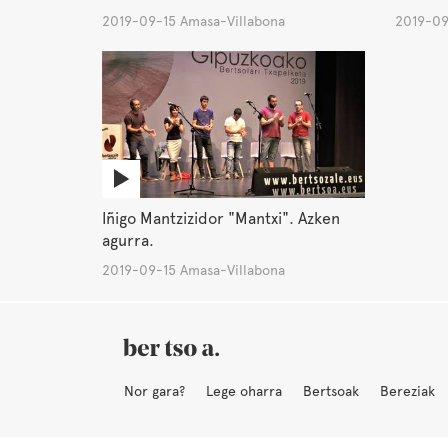
2019-09-15 Amasa-Villabona
2019-09
Iñigo Mantzizidor "Mantxi". Azken
agurra.
2019-09-15 Amasa-Villabona
Nor gara?
Lege oharra
Bertsoak
Bereziak