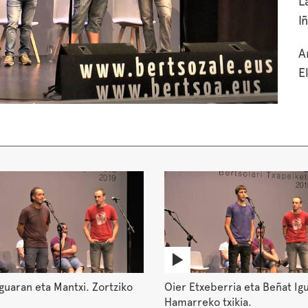
L
I
A
E
guaran eta Mantxi. Zortziko
Oier Etxeberria eta Beñat Ig
Hamarreko txikia.