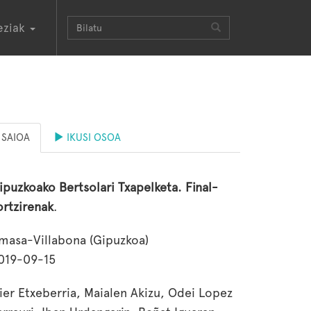
eziak
SAIOA
IKUSI OSOA
ipuzkoako Bertsolari Txapelketa. Final-
ortzirenak
.
masa-Villabona (Gipuzkoa)
019-09-15
ier Etxeberria, Maialen Akizu, Odei Lopez