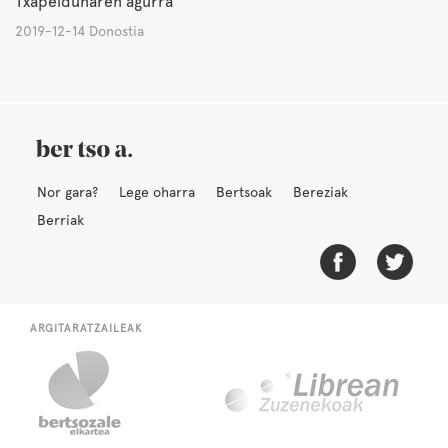
Txapeldunaren agurra
2019-12-14 Donostia
Nor gara?
Lege oharra
Bertsoak
Bereziak
Berriak
ARGITARATZAILEAK