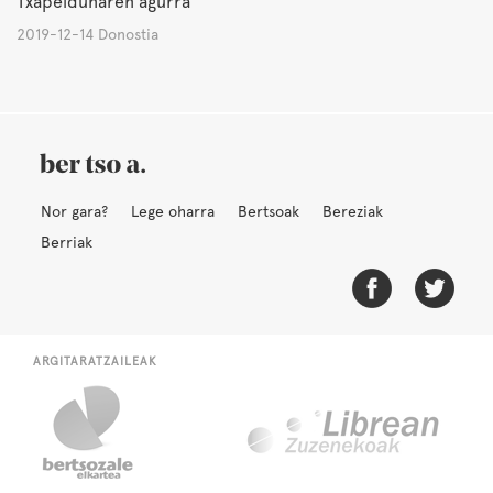
Txapeldunaren agurra
2019-12-14 Donostia
Nor gara?
Lege oharra
Bertsoak
Bereziak
Berriak
ARGITARATZAILEAK