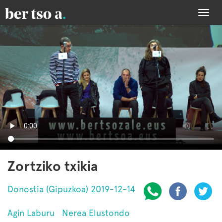
Togg
navi
Zortziko txikia
Donostia (Gipuzkoa) 2019-12-14
Agin Laburu
Nerea Elustondo