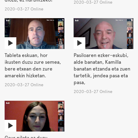
2020-03-27 Online
2020-03-27 Online
Tableta eskuan, hor
Pasiloaren ezker-eskubi,
ikusten duzu zure semea,
alde banatan, Kamilla
bere etxean den zure
banatan etzanda eta zuen
amarekin hizketan.
tartetik, jendea pasa eta
pasa,
2020-03-27 Online
2020-03-27 Online
Gaur pilota ez duzu