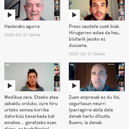
Hasierako agurra
Preso zaudete zuek biak.
Hirugarren astea da hau,
2020-03-27 Online
bisitarik jasoko ez
duzuena.
2020-03-27 Online
Medikua zara. Etxeko atea
Zuen enpresak ez du itxi,
zabaldu orduko, zure hiru
segurtasun neurri
urteko semea korrika
Iparragirre abila dela
datorkizu besarkada bat
denak hartu dituzte.
ematea... geratzeko esan
Bueno, ia denak.
diozu, ez hurbiltzeko!