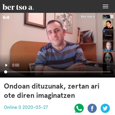
Togg
navi
Ondoan dituzunak, zertan ari
ote diren imaginatzen
Online () 2020-03-27