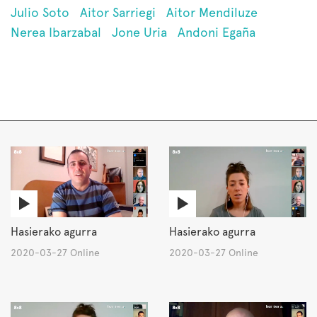
Julio Soto
Aitor Sarriegi
Aitor Mendiluze
Nerea Ibarzabal
Jone Uria
Andoni Egaña
Hasierako agurra
Hasierako agurra
2020-03-27 Online
2020-03-27 Online