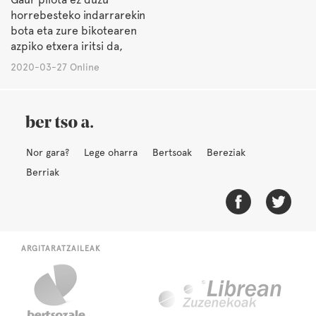
horrebesteko indarrarekin
bota eta zure bikotearen
azpiko etxera iritsi da,
2020-03-27 Online
Nor gara?
Lege oharra
Bertsoak
Bereziak
Berriak
ARGITARATZAILEAK