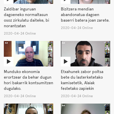
Zaldibar inguruan
Bizitzera mendian
dagoeneko normaltasun
abandonatua dagoen
osoz zirkulatu daiteke, bi
baserri batera joan zarete.
norantzatan
2020-04-24 Online
2020-04-24 Online
Munduko ekonomia
Etxahunek zabor poltsa
erortzear da behar dugun
bete du lasterketetako
hori bakarrik kontsumitzen
kamisetetik, Alaiak
dugulako.
festetako zapiekin
2020-04-24 Online
2020-04-24 Online