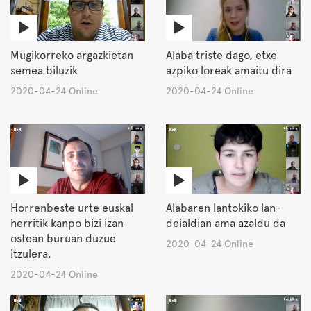
Mugikorreko argazkietan
Alaba triste dago, etxe
semea biluzik
azpiko loreak amaitu dira
2020-04-24 Online
2020-04-24 Online
Horrenbeste urte euskal
Alabaren lantokiko lan-
herritik kanpo bizi izan
deialdian ama azaldu da
ostean buruan duzue
2020-04-24 Online
itzulera.
2020-04-24 Online