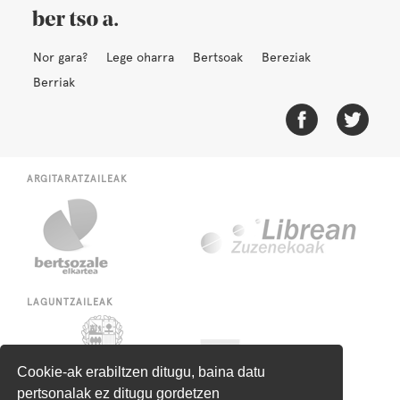
Nor gara?
Lege oharra
Bertsoak
Bereziak
Berriak
ARGITARATZAILEAK
LAGUNTZAILEAK
Cookie-ak erabiltzen ditugu, baina datu
pertsonalak ez ditugu gordetzen