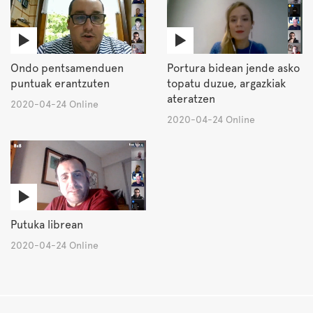
Ondo pentsamenduen
Portura bidean jende asko
puntuak erantzuten
topatu duzue, argazkiak
ateratzen
2020-04-24 Online
2020-04-24 Online
Putuka librean
2020-04-24 Online