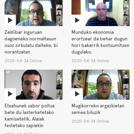
Zaldibar inguruan
Munduko ekonomia
dagoeneko normaltasun
erortzear da behar dugun
osoz zirkulatu daiteke, bi
hori bakarrik kontsumitzen
norantzatan
dugulako.
2020-04-24 Online
2020-04-24 Online
Etxahunek zabor poltsa
Mugikorreko argazkietan
bete du lasterketetako
semea biluzik
kamisetetik, Alaiak
2020-04-24 Online
festetako zapiekin