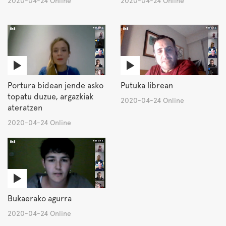
2020-04-24 Online
2020-04-24 Online
Portura bidean jende asko
Putuka librean
topatu duzue, argazkiak
2020-04-24 Online
ateratzen
2020-04-24 Online
Bukaerako agurra
2020-04-24 Online