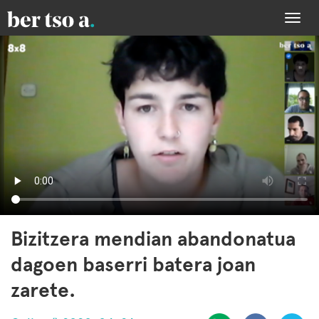
Togg
navi
Bizitzera mendian abandonatua
dagoen baserri batera joan
zarete.