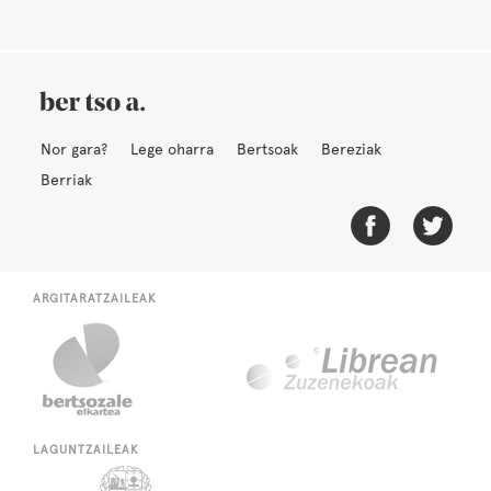
Nor gara?
Lege oharra
Bertsoak
Bereziak
Berriak
ARGITARATZAILEAK
LAGUNTZAILEAK