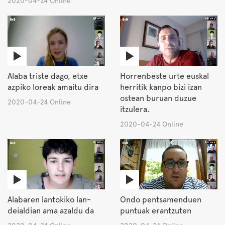
2020-04-24 Online
Alaba triste dago, etxe
Horrenbeste urte euskal
azpiko loreak amaitu dira
herritik kanpo bizi izan
ostean buruan duzue
2020-04-24 Online
itzulera.
2020-04-24 Online
Alabaren lantokiko lan-
Ondo pentsamenduen
deialdian ama azaldu da
puntuak erantzuten