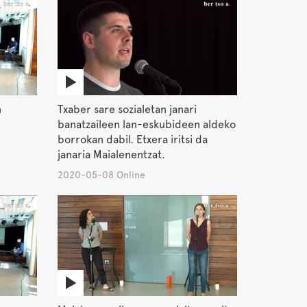
n
Txaber sare sozialetan janari
banatzaileen lan-eskubideen aldeko
borrokan dabil. Etxera iritsi da
janaria Maialenentzat.
2020-05-08 Online