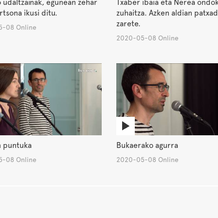
 udaltzainak, egunean zehar
Txaber ibaia eta Nerea ondo
rtsona ikusi ditu.
zuhaitza. Azken aldian patxada
zarete.
-08 Online
2020-05-08 Online
n puntuka
Bukaerako agurra
-08 Online
2020-05-08 Online