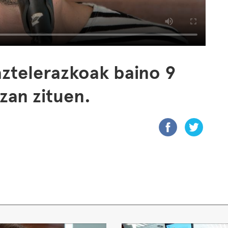
ztelerazkoak baino 9
izan zituen.