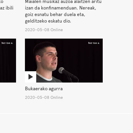
ko
Maialen musikaz auzoa alaitzen aritu
z ibili
izan da konfinamenduan. Nereak,
goiz esnatu behar duela eta,
gelditzeko eskatu dio.
2020-05-08 Online
Bukaerako agurra
2020-05-08 Online