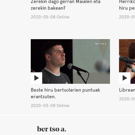
Zerekin dago gerran Maialen eta
Herriko
zerekin bakean?
hiru pe
2020-05-08 Online
2020-05
Beste hiru bertsolarien puntuak
Librea
erantzuten.
2020-05
2020-05-08 Online