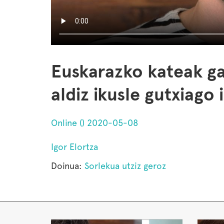
Euskarazko kateak ga
aldiz ikusle gutxiago 
Online () 2020-05-08
Igor Elortza
Doinua:
Sorlekua utziz geroz