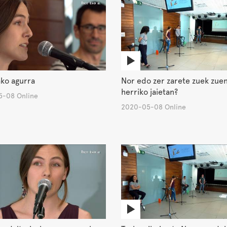
ko agurra
Nor edo zer zarete zuek zue
herriko jaietan?
-08 Online
2020-05-08 Online