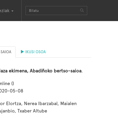
eziak
SAIOA
IKUSI OSOA
laza ekimena, Abadiñoko bertso-saioa
.
nline ()
020-05-08
gor Elortza, Nerea Ibarzabal, Maialen
ujanbio, Txaber Altube