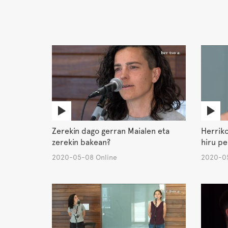
Zerekin dago gerran Maialen eta
Herriko
zerekin bakean?
hiru pe
2020-05-08 Online
2020-05