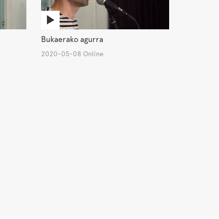
Bukaerako agurra
2020-05-08 Online