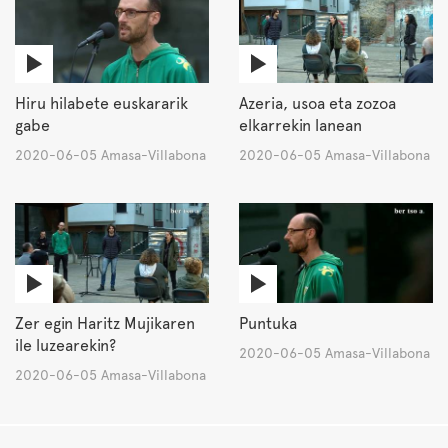
Hiru hilabete euskararik
Azeria, usoa eta zozoa
gabe
elkarrekin lanean
2020-06-05 Amasa-Villabona
2020-06-05 Amasa-Villabona
Zer egin Haritz Mujikaren
Puntuka
ile luzearekin?
2020-06-05 Amasa-Villabona
2020-06-05 Amasa-Villabona