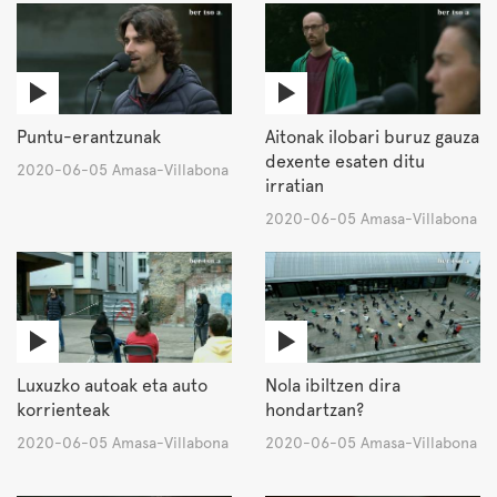
Puntu-erantzunak
Aitonak ilobari buruz gauza
dexente esaten ditu
2020-06-05 Amasa-Villabona
irratian
2020-06-05 Amasa-Villabona
Luxuzko autoak eta auto
Nola ibiltzen dira
korrienteak
hondartzan?
2020-06-05 Amasa-Villabona
2020-06-05 Amasa-Villabona