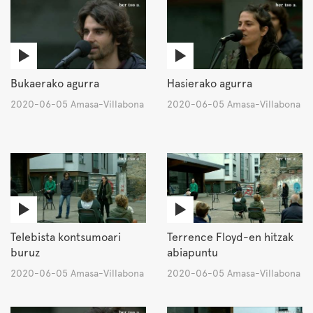
Bukaerako agurra
Hasierako agurra
2020-06-05 Amasa-Villabona
2020-06-05 Amasa-Villabona
Telebista kontsumoari
Terrence Floyd-en hitzak
buruz
abiapuntu
2020-06-05 Amasa-Villabona
2020-06-05 Amasa-Villabona