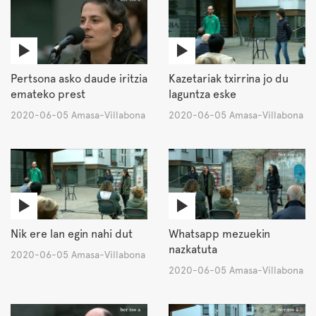
Pertsona asko daude iritzia
Kazetariak txirrina jo du
emateko prest
laguntza eske
2020-06-05 Amasa-Villabona
2020-06-05 Amasa-Villabona
Nik ere lan egin nahi dut
Whatsapp mezuekin
nazkatuta
2020-06-05 Amasa-Villabona
2020-06-05 Amasa-Villabona