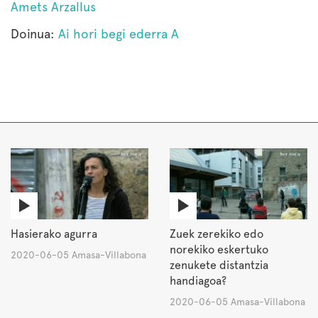
Amets Arzallus
Doinua:
Ai hori begi ederra A
Hasierako agurra
Zuek zerekiko edo
norekiko eskertuko
2020-06-05 Amasa-Villabona
zenukete distantzia
handiagoa?
2020-06-05 Amasa-Villabona