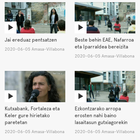
Jai ereduaz pentsatzen
Beste behin EAE, Nafarroa
eta Iparraldea bereizita
2020-06-05 Amasa-Villabona
2020-06-05 Amasa-Villabona
Kutxabank, Fortaleza eta
Ezkontzarako arropa
Keler gure hirietako
erosten nahi baino
paretetan
lasaitasun gutxiagorekin
2020-06-05 Amasa-Villabona
2020-06-05 Amasa-Villabona