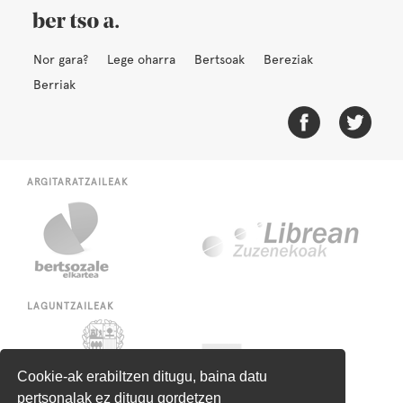
Nor gara?
Lege oharra
Bertsoak
Bereziak
Berriak
ARGITARATZAILEAK
LAGUNTZAILEAK
Cookie-ak erabiltzen ditugu, baina datu
pertsonalak ez ditugu gordetzen