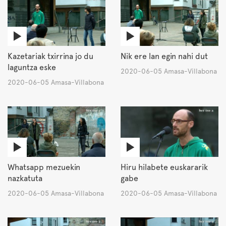
Kazetariak txirrina jo du
Nik ere lan egin nahi dut
laguntza eske
2020-06-05 Amasa-Villabona
2020-06-05 Amasa-Villabona
Whatsapp mezuekin
Hiru hilabete euskararik
nazkatuta
gabe
2020-06-05 Amasa-Villabona
2020-06-05 Amasa-Villabona