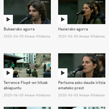
Bukaerako agurra
Hasierako agurra
2020-06-05 Amasa-Villabona
2020-06-05 Amasa-Villabona
Terrence Floyd-en hitzak
Pertsona asko daude iritzia
abiapuntu
emateko prest
2020-06-05 Amasa-Villabona
2020-06-05 Amasa-Villabona