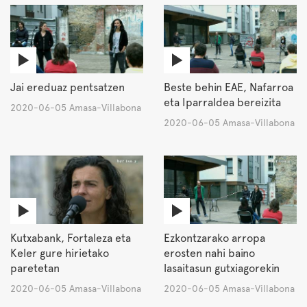
Jai ereduaz pentsatzen
Beste behin EAE, Nafarroa
eta Iparraldea bereizita
2020-06-05 Amasa-Villabona
2020-06-05 Amasa-Villabona
Kutxabank, Fortaleza eta
Ezkontzarako arropa
Keler gure hirietako
erosten nahi baino
paretetan
lasaitasun gutxiagorekin
2020-06-05 Amasa-Villabona
2020-06-05 Amasa-Villabona