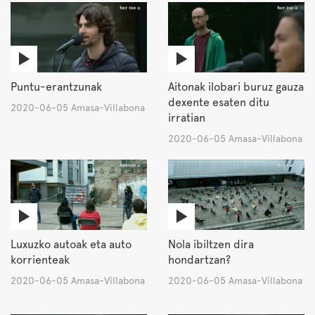
Puntu-erantzunak
Aitonak ilobari buruz gauza
dexente esaten ditu
2020-06-05 Amasa-Villabona
irratian
2020-06-05 Amasa-Villabona
Luxuzko autoak eta auto
Nola ibiltzen dira
korrienteak
hondartzan?
2020-06-05 Amasa-Villabona
2020-06-05 Amasa-Villabona