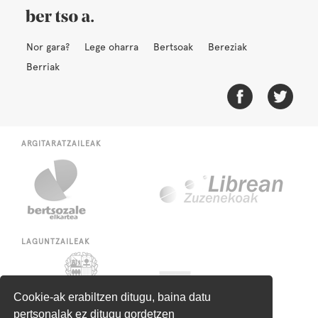
Nor gara?
Lege oharra
Bertsoak
Bereziak
Berriak
ARGITARATZAILEAK
LAGUNTZAILEAK
Cookie-ak erabiltzen ditugu, baina datu
pertsonalak ez ditugu gordetzen