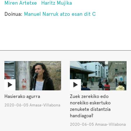
Miren Artetxe
Haritz Mujika
Doinua:
Manuel Narruk atzo esan dit C
Hasierako agurra
Zuek zerekiko edo
norekiko eskertuko
2020-06-05 Amasa-Villabona
zenukete distantzia
handiagoa?
2020-06-05 Amasa-Villabona