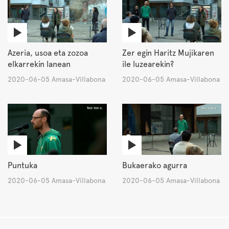
Azeria, usoa eta zozoa
Zer egin Haritz Mujikaren
elkarrekin lanean
ile luzearekin?
2020-06-05 Amasa-Villabona
2020-06-05 Amasa-Villabona
Puntuka
Bukaerako agurra
2020-06-05 Amasa-Villabona
2020-06-05 Amasa-Villabona