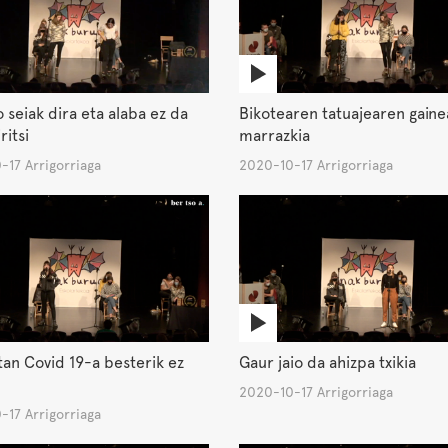
 seiak dira eta alaba ez da
Bikotearen tatuajearen gain
ritsi
marrazkia
-17 Arrigorriaga
2020-10-17 Arrigorriaga
tan Covid 19-a besterik ez
Gaur jaio da ahizpa txikia
2020-10-17 Arrigorriaga
-17 Arrigorriaga