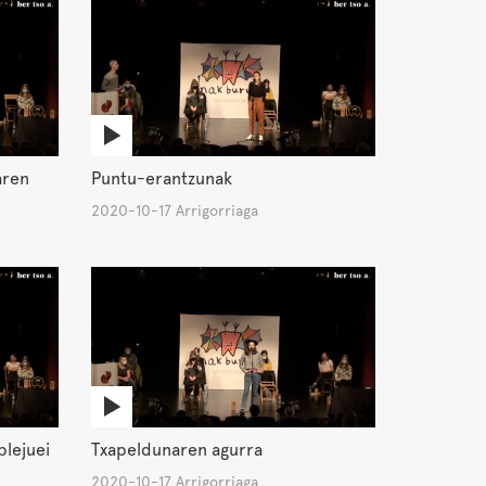
aren
Puntu-erantzunak
2020-10-17 Arrigorriaga
plejuei
Txapeldunaren agurra
2020-10-17 Arrigorriaga