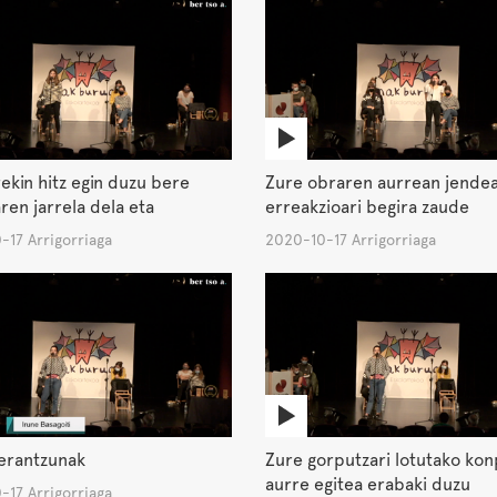
ekin hitz egin duzu bere
Zure obraren aurrean jende
ren jarrela dela eta
erreakzioari begira zaude
-17 Arrigorriaga
2020-10-17 Arrigorriaga
erantzunak
Zure gorputzari lotutako kon
aurre egitea erabaki duzu
-17 Arrigorriaga