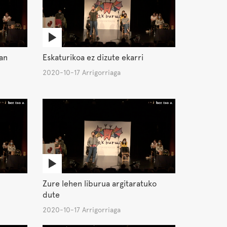
ean
Eskaturikoa ez dizute ekarri
2020-10-17 Arrigorriaga
Zure lehen liburua argitaratuko
dute
2020-10-17 Arrigorriaga