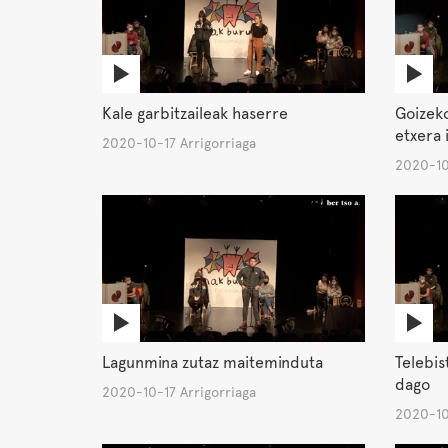
Kale garbitzaileak haserre
Goizeko
etxera i
2020-10-17 Arrigorriaga
2020-10
Lagunmina zutaz maiteminduta
Telebis
dago
2020-10-17 Arrigorriaga
2020-10