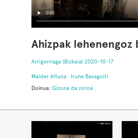
Ahizpak lehenengoz b
Arrigorriaga (Bizkaia) 2020-10-17
Maider Altuna
Irune Basagoiti
Doinua:
Gizona da zoroa