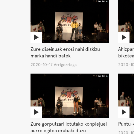
Zure diseinuak erosi nahi dizkizu
Ahizpar
marka handi batek
bikotea
2020-10-17 Arrigorriaga
2020-10
Zure gorputzari lotutako konplejuei
Puntu-
aurre egitea erabaki duzu
2020-10