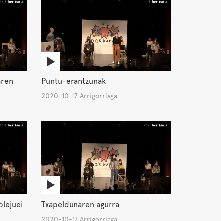
aren
Puntu-erantzunak
2020-10-17 Arrigorriaga
plejuei
Txapeldunaren agurra
2020-10-17 Arrigorriaga