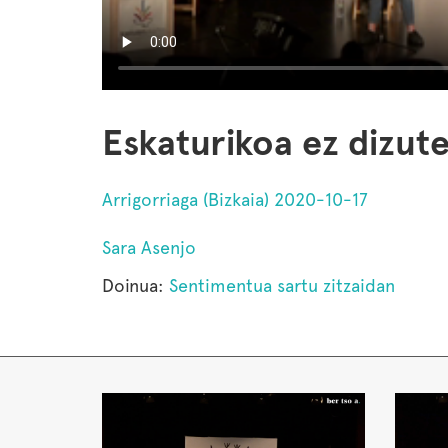
Eskaturikoa ez dizute
Arrigorriaga (Bizkaia) 2020-10-17
Sara Asenjo
Doinua:
Sentimentua sartu zitzaidan