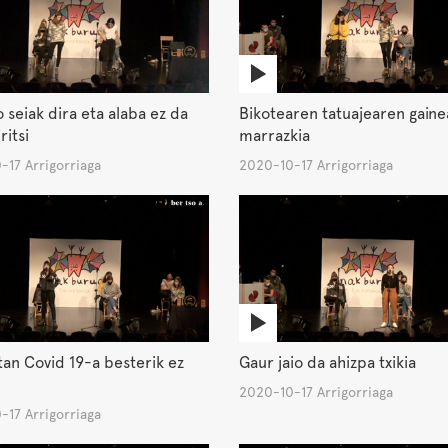
 seiak dira eta alaba ez da
Bikotearen tatuajearen gain
ritsi
marrazkia
-17 Arrigorriaga
2020-10-17 Arrigorriaga
tan Covid 19-a besterik ez
Gaur jaio da ahizpa txikia
2020-10-17 Arrigorriaga
-17 Arrigorriaga