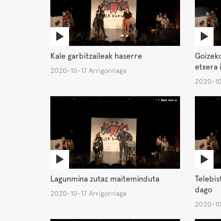
Kale garbitzaileak haserre
Goizeko
etxera i
2020-10-17 Arrigorriaga
2020-10
Lagunmina zutaz maiteminduta
Telebis
dago
2020-10-17 Arrigorriaga
2020-10