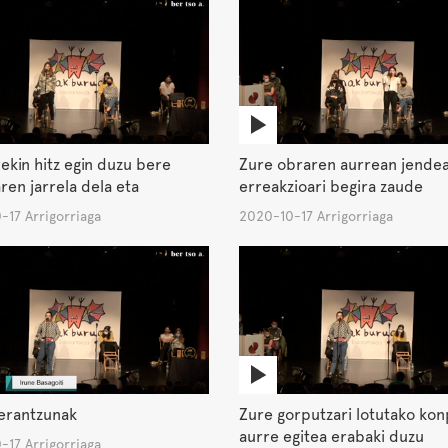
ekin hitz egin duzu bere
Zure obraren aurrean jende
ren jarrela dela eta
erreakzioari begira zaude
-17 Arrigorriaga
2020-10-17 Arrigorriaga
erantzunak
Zure gorputzari lotutako kon
aurre egitea erabaki duzu
-17 Arrigorriaga