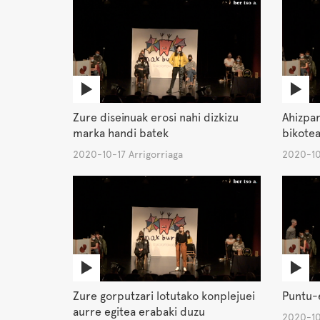
Zure diseinuak erosi nahi dizkizu
Ahizpar
marka handi batek
bikotea
2020-10-17 Arrigorriaga
2020-10
Zure gorputzari lotutako konplejuei
Puntu-
aurre egitea erabaki duzu
2020-10