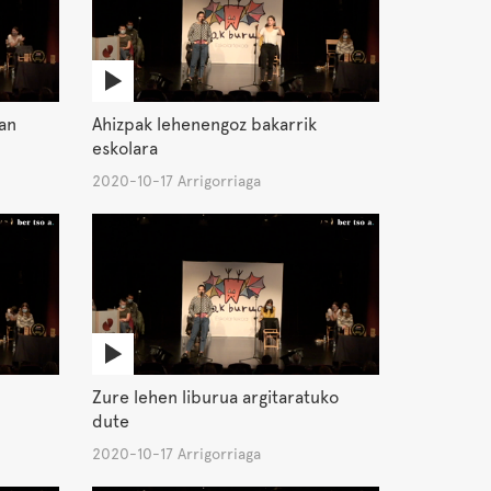
ean
Ahizpak lehenengoz bakarrik
eskolara
2020-10-17 Arrigorriaga
Zure lehen liburua argitaratuko
dute
2020-10-17 Arrigorriaga