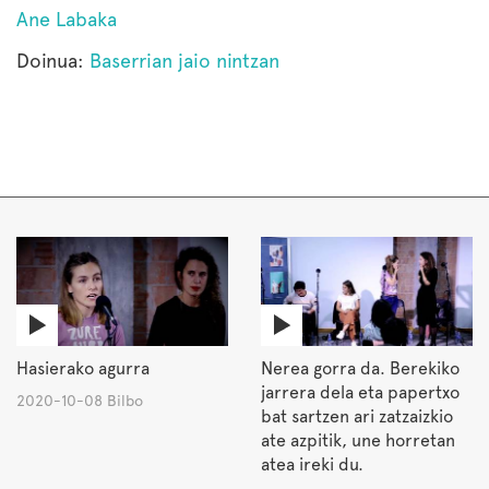
Ane Labaka
Doinua:
Baserrian jaio nintzan
Hasierako agurra
Nerea gorra da. Berekiko
jarrera dela eta papertxo
2020-10-08 Bilbo
bat sartzen ari zatzaizkio
ate azpitik, une horretan
atea ireki du.