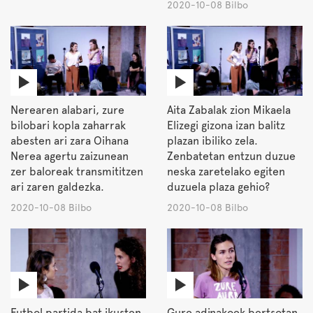
2020-10-08 Bilbo
Nerearen alabari, zure
Aita Zabalak zion Mikaela
bilobari kopla zaharrak
Elizegi gizona izan balitz
abesten ari zara Oihana
plazan ibiliko zela.
Nerea agertu zaizunean
Zenbatetan entzun duzue
zer baloreak transmititzen
neska zaretelako egiten
ari zaren galdezka.
duzuela plaza gehio?
2020-10-08 Bilbo
2020-10-08 Bilbo
Futbol partida bat ikusten
Gure adinakoek bertsotan