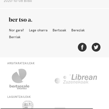
2020-10-08 Bilbo
Nor gara?
Lege oharra
Bertsoak
Bereziak
Berriak
ARGITARATZAILEAK
LAGUNTZAILEAK