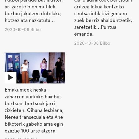
ari zarete bien mutilek
aritzea lekua kentzeko
bertan jokatzen dutelako,
sentsaziotik bizi genuen
hotzez eta nazkatuta...
zuek berriz ahalduntzetik,
saretzetik...Puntua
2020-10-08 Bilbo
emanda.
2020-10-08 Bilbo
Emakumeek neska-
zaharren aurkako hainbat
bertsoei bertsoak jarri
zizkieten. Oihana lesbiana,
Nerea transexuala eta Ane
bikoterik gabeko ama egin
ezazue 100 urte atzera.