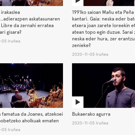
 irakaslea
1991ko saioan Mañu eta Peña
...adierazpen askatasunaren
kantari. Gaia: neska eder ba
Libre da zernahi erratea
etxera joan zarete loreekin e
ari gisara?
atean topo egin duzue. Sarai 
neska eder hura, zer erantz
-05 Iruñea
zenieke?
2020-11-05 Iruñea
ta famatua da Joanes, atzekoei
Bukaerako agurra
 hobetzeko aholkuak ematen
2020-11-05 Iruñea
-05 Iruñea