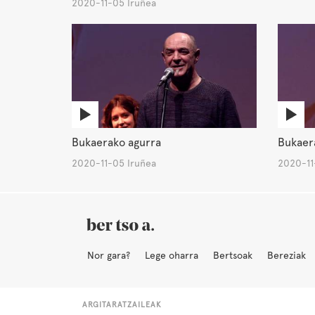
2020-11-05 Iruñea
Bukaerako agurra
Bukaer
2020-11-05 Iruñea
2020-11
Nor gara?
Lege oharra
Bertsoak
Bereziak
ARGITARATZAILEAK