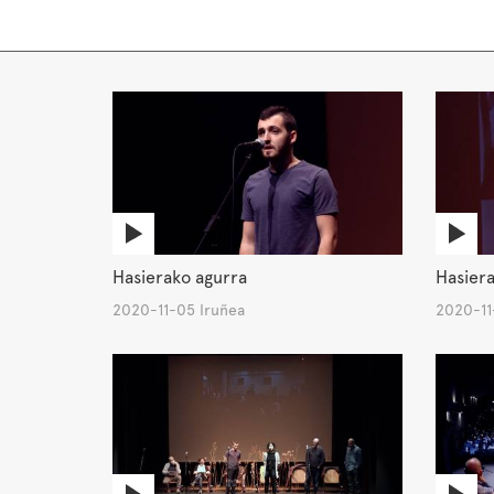
Hasierako agurra
Hasiera
2020-11-05 Iruñea
2020-11