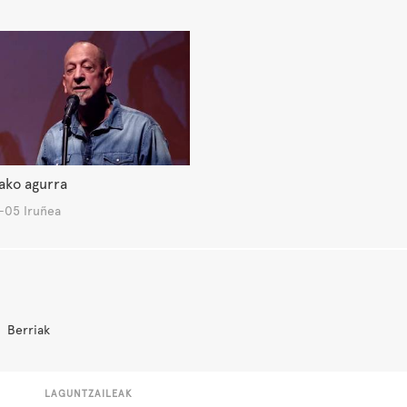
ako agurra
-05 Iruñea
Berriak
LAGUNTZAILEAK