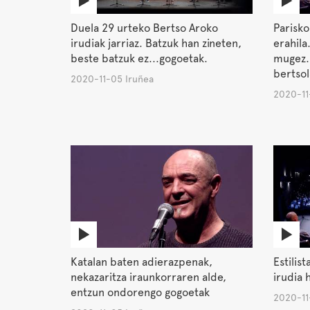
Duela 29 urteko Bertso Aroko
Parisko
irudiak jarriaz. Batzuk han zineten,
erahila
beste batzuk ez...gogoetak.
mugez. 
bertsol
2020-11-05 Iruñea
2020-11
Katalan baten adierazpenak,
Estilis
nekazaritza iraunkorraren alde,
irudia
entzun ondorengo gogoetak
2020-11