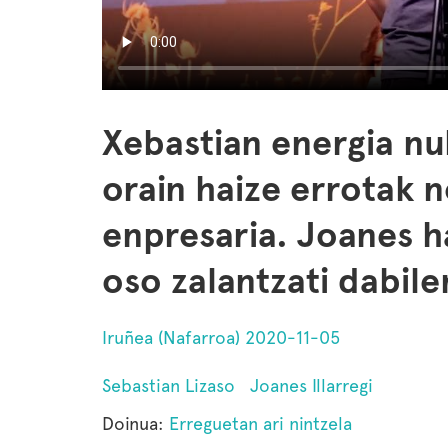
Xebastian energia nu
orain haize errotak n
enpresaria. Joanes h
oso zalantzati dabile
Iruñea (Nafarroa) 2020-11-05
Sebastian Lizaso
Joanes Illarregi
Doinua:
Erreguetan ari nintzela