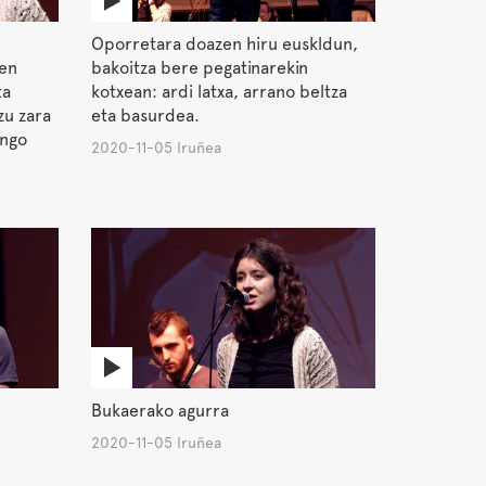
Oporretara doazen hiru euskldun,
ten
bakoitza bere pegatinarekin
ta
kotxean: ardi latxa, arrano beltza
zu zara
eta basurdea.
ungo
2020-11-05 Iruñea
Bukaerako agurra
2020-11-05 Iruñea