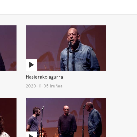
Hasierako agurra
2020-11-05 Iruñea