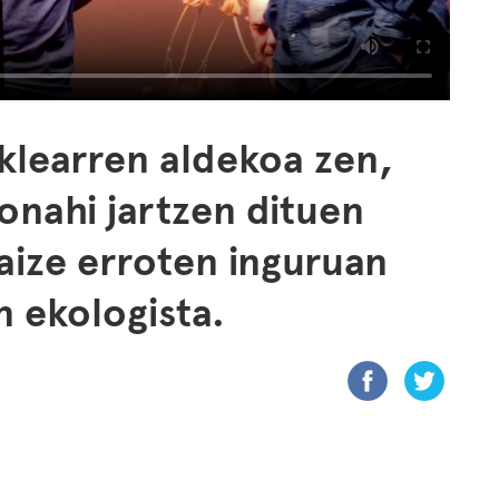
klearren aldekoa zen,
onahi jartzen dituen
aize erroten inguruan
n ekologista.