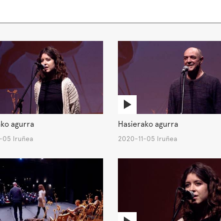
ko agurra
Hasierako agurra
-05 Iruñea
2020-11-05 Iruñea