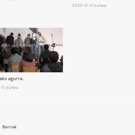
2020-11-11 Iruñea
ako agurra.
11 Iruñea
Berriak