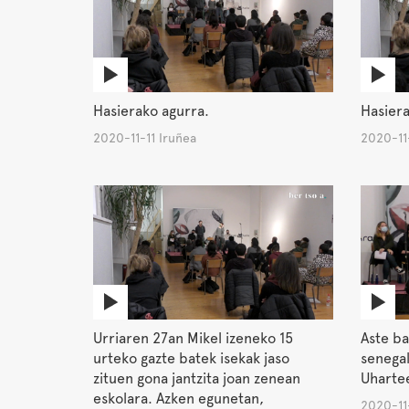
Hasierako agurra.
Hasiera
2020-11-11 Iruñea
2020-11-
Urriaren 27an Mikel izeneko 15
Aste b
urteko gazte batek isekak jaso
senegal
zituen gona jantzita joan zenean
Uharte
eskolara. Azken egunetan,
2020-11-