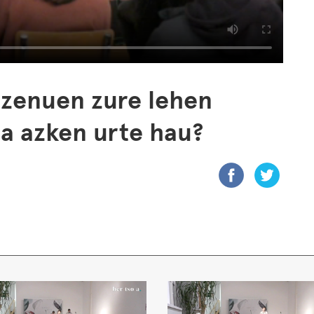
 zenuen zure lehen
da azken urte hau?