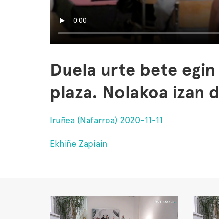
Duela urte bete egin
plaza. Nolakoa izan 
Iruñea (Nafarroa) 2020-11-11
Ekhiñe Zapiain