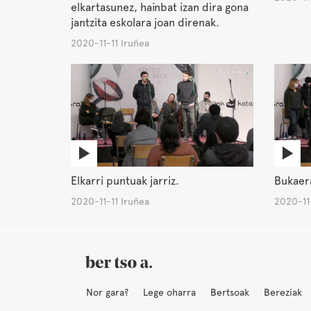
elkartasunez, hainbat izan dira gona
jantzita eskolara joan direnak.
2020-11-11 Iruñea
Elkarri puntuak jarriz.
Bukaer
2020-11-11 Iruñea
2020-11-
Nor gara?
Lege oharra
Bertsoak
Bereziak