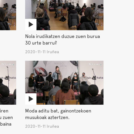
Nola irudikatzen duzue zuen burua
30 urte barru?
2020-11-11 Iruñea
iren
Moda aditu bat, gainontzekoen
u zuen
musukoak aztertzen.
baina
2020-11-11 Iruñea