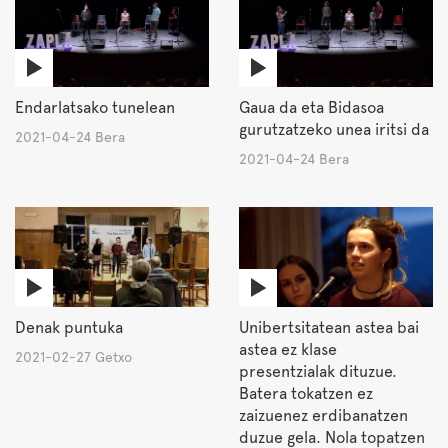
Endarlatsako tunelean
Gaua da eta Bidasoa
gurutzatzeko unea iritsi da
2021-04-24 Bera
2021-04-24 Bera
Denak puntuka
Unibertsitatean astea bai
astea ez klase
2021-02-27 Getxo
presentzialak dituzue.
Batera tokatzen ez
zaizuenez erdibanatzen
duzue gela. Nola topatzen