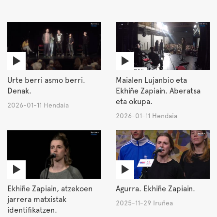
Urte berri asmo berri.
Maialen Lujanbio eta
Denak.
Ekhiñe Zapiain. Aberatsa
eta okupa.
2026-01-11 Hendaia
2026-01-11 Hendaia
Ekhiñe Zapiain, atzekoen
Agurra. Ekhiñe Zapiain.
jarrera matxistak
2025-11-29 Iruñea
identifikatzen.