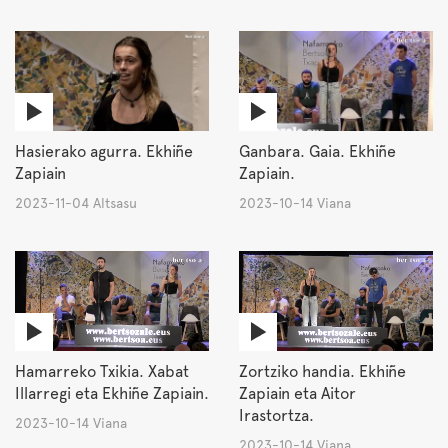
Hasierako agurra. Ekhiñe
Ganbara. Gaia. Ekhiñe
Zapiain
Zapiain.
2023-11-04 Altsasu
2023-10-14 Viana
Hamarreko Txikia. Xabat
Zortziko handia. Ekhiñe
Illarregi eta Ekhiñe Zapiain.
Zapiain eta Aitor
Irastortza.
2023-10-14 Viana
2023-10-14 Viana