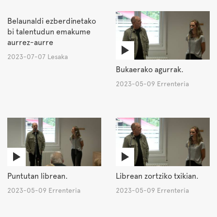
Belaunaldi ezberdinetako
bi talentudun emakume
aurrez-aurre
2023-07-07 Lesaka
Bukaerako agurrak.
2023-05-09 Errenteria
Puntutan librean.
Librean zortziko txikian.
2023-05-09 Errenteria
2023-05-09 Errenteria