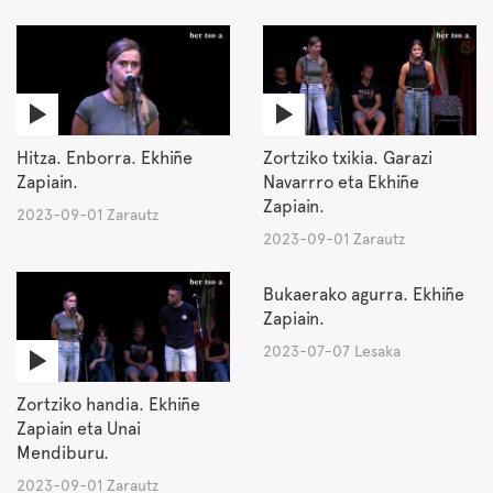
Hitza. Enborra. Ekhiñe
Zortziko txikia. Garazi
Zapiain.
Navarrro eta Ekhiñe
Zapiain.
2023-09-01 Zarautz
2023-09-01 Zarautz
Bukaerako agurra. Ekhiñe
Zapiain.
2023-07-07 Lesaka
Zortziko handia. Ekhiñe
Zapiain eta Unai
Mendiburu.
2023-09-01 Zarautz