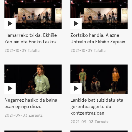
Hamarreko txikia. Ekhiñe
Zortziko handia. Alazne
Zapiain eta Eneko Lazkoz.
Untxalo eta Ekhiñe Zapiain.
2021-10-09 Tafalla
2021-10-09 Tafalla
Negarrez hasiko da baina
Lankide bat suizidatu eta
esan egingo diozu
gerentea agertu da
kontzentrazioan
2021-09-03 Zarautz
2021-09-03 Zarautz