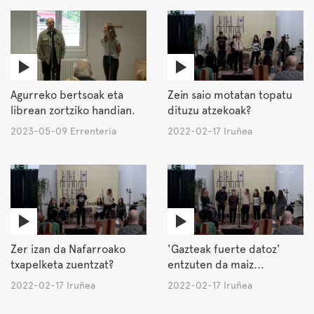
Agurreko bertsoak eta
Zein saio motatan topatu
librean zortziko handian.
dituzu atzekoak?
2023-05-09 Errenteria
2022-02-17 Iruñea
Zer izan da Nafarroako
'Gazteak fuerte datoz'
txapelketa zuentzat?
entzuten da maiz...
2022-02-17 Iruñea
2022-02-17 Iruñea