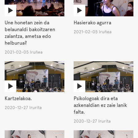
Une honetan zein da
Hasierako agurra
belaunaldi bakoitzaren
2021-02-05 Iruñea
zalantza, ametsa edo
helburua?
2021-02-05 Iruñea
Kartzelakoa.
Psikologoak dira eta
azkenaldian ez zaie lanik
2020-12-27 Irurita
falta.
2020-12-27 Irurita