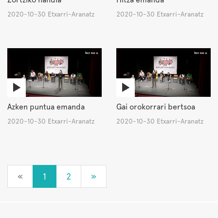
2020-10-30 Etxarri-Aranatz
2020-10-30 Etxarri-Aranatz
Azken puntua emanda
Gai orokorrari bertsoa
2020-10-30 Etxarri-Aranatz
2020-10-30 Etxarri-Aranatz
«
1
2
»