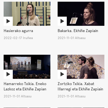
Hasierako agurra
Bakarka. Ekhiñe Zapiain
2022-02-17 Iruñea
2021-11-01 Altsasu
Hamarreko Txikia. Eneko
Zortziko Txikia. Xabat
Lazkoz eta Ekhiñe Zapian
Illarregi eta Ekhiñe Zapiain
2021-11-01 Altsasu
2021-11-01 Altsasu