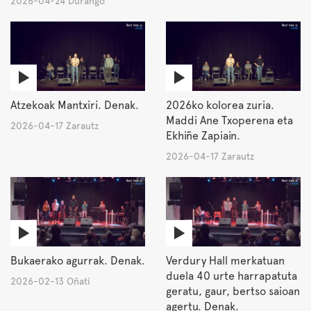
2026-04-24 Durango
Atzekoak Mantxiri. Denak.
2026ko kolorea zuria.
Maddi Ane Txoperena eta
2026-04-17 Zarautz
Ekhiñe Zapiain.
2026-04-17 Zarautz
Bukaerako agurrak. Denak.
Verdury Hall merkatuan
duela 40 urte harrapatuta
2026-02-13 Oñati
geratu, gaur, bertso saioan
agertu. Denak.