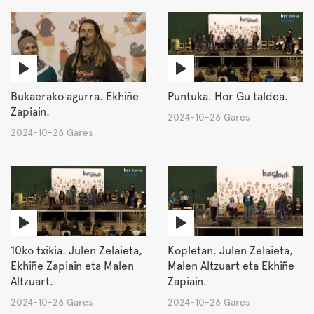
Bukaerako agurra. Ekhiñe
Puntuka. Hor Gu taldea.
Zapiain.
2024-10-26 Gares
2024-10-26 Gares
10ko txikia. Julen Zelaieta,
Kopletan. Julen Zelaieta,
Ekhiñe Zapiain eta Malen
Malen Altzuart eta Ekhiñe
Altzuart.
Zapiain.
2024-10-26 Gares
2024-10-26 Gares