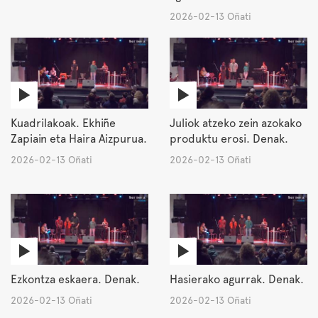
2026-02-13 Oñati
Kuadrilakoak. Ekhiñe
Juliok atzeko zein azokako
Zapiain eta Haira Aizpurua.
produktu erosi. Denak.
2026-02-13 Oñati
2026-02-13 Oñati
Ezkontza eskaera. Denak.
Hasierako agurrak. Denak.
2026-02-13 Oñati
2026-02-13 Oñati