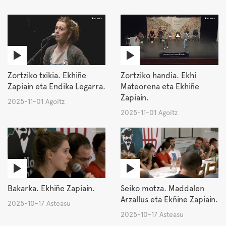
Zortziko txikia. Ekhiñe
Zortziko handia. Ekhi
Zapiain eta Endika Legarra.
Mateorena eta Ekhiñe
Zapiain.
2025-11-01 Agoitz
2025-11-01 Agoitz
Bakarka. Ekhiñe Zapiain.
Seiko motza. Maddalen
Arzallus eta Ekñine Zapiain.
2025-10-17 Asteasu
2025-10-17 Asteasu