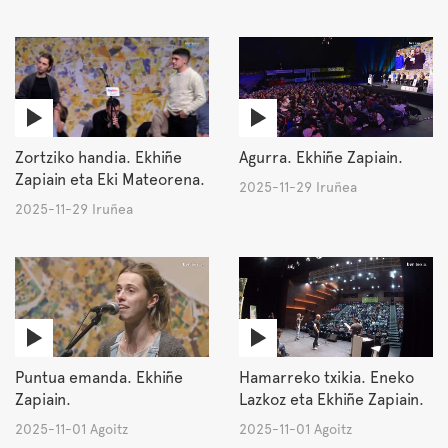
Zortziko handia. Ekhiñe
Agurra. Ekhiñe Zapiain.
Zapiain eta Eki Mateorena.
2025-11-29 Iruñea
2025-11-29 Iruñea
Puntua emanda. Ekhiñe
Hamarreko txikia. Eneko
Zapiain.
Lazkoz eta Ekhiñe Zapiain.
2025-11-01 Agoitz
2025-11-01 Agoitz