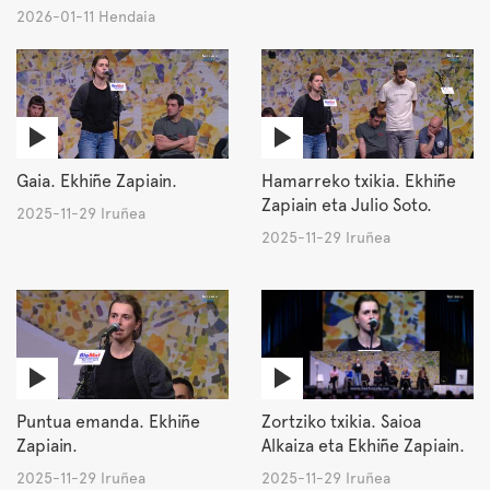
2026-01-11 Hendaia
Gaia. Ekhiñe Zapiain.
Hamarreko txikia. Ekhiñe
Zapiain eta Julio Soto.
2025-11-29 Iruñea
2025-11-29 Iruñea
Puntua emanda. Ekhiñe
Zortziko txikia. Saioa
Zapiain.
Alkaiza eta Ekhiñe Zapiain.
2025-11-29 Iruñea
2025-11-29 Iruñea