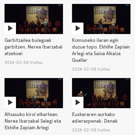
Garbitzailea bulegoak
Komuneko ilaran egin
garbitzen. Nerea Ibarzabal
duzue topo. Ekhiñe Zapiain
atzekoei
Arlegi eta Saioa Alkaiza
Guallar
2024-02-08 Iruñea
2024-02-08 Iruñea
Altsasuko kirol elkartean.
Euskararen aurkako
Nerea Ibarzabal Salegi eta
adierazpenak. Denak
Ekhiñe Zapiain Arlegi
2024-02-08 Iruñea