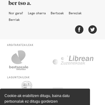
Nor gara?
Lege oharra
Bertsoak
Bereziak
Berriak
ARGITARATZAILEAK
LAGUNTZAILEAK
Cookie-ak erabiltzen ditugu, baina datu
pertsonalak ez ditugu gordetzen