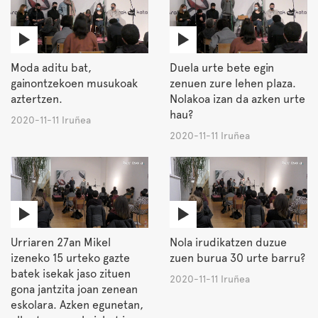
Moda aditu bat,
Duela urte bete egin
gainontzekoen musukoak
zenuen zure lehen plaza.
aztertzen.
Nolakoa izan da azken urte
hau?
2020-11-11 Iruñea
2020-11-11 Iruñea
Urriaren 27an Mikel
Nola irudikatzen duzue
izeneko 15 urteko gazte
zuen burua 30 urte barru?
batek isekak jaso zituen
2020-11-11 Iruñea
gona jantzita joan zenean
eskolara. Azken egunetan,