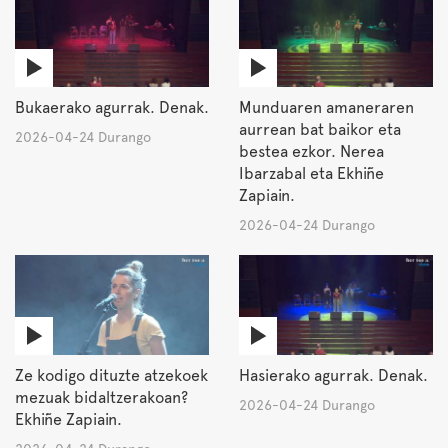
Bukaerako agurrak. Denak.
Munduaren amaneraren
aurrean bat baikor eta
2026-04-24 Durango
bestea ezkor. Nerea
Ibarzabal eta Ekhiñe
Zapiain.
2026-04-24 Durango
Ze kodigo dituzte atzekoek
Hasierako agurrak. Denak.
mezuak bidaltzerakoan?
2026-04-24 Durango
Ekhiñe Zapiain.