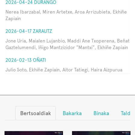
2026-04-24 DURANGO
Nerea Ibarzabal, Miren Artetxe, Aroa Arrizubieta, Ekhiñe
Zapiain
2026-04-17 ZARAUTZ
Jone Uria, Maialen Lujanbio, Maddi Ane Txoperena, Beñat
Gaztelumendi, Iñigo Mantzizidor "Mantxi", Ekhiñe Zapiain
2026-02-13 OÑATI
Julio Soto, Ekhiñe Zapiain, Aitor Tatiegi, Haira Aizpurua
Bertsoaldiak
Bakarka
Binaka
Talde