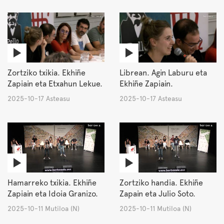
Zortziko txikia. Ekhiñe
Librean. Agin Laburu eta
Zapiain eta Etxahun Lekue.
Ekhiñe Zapiain.
2025-10-17 Asteasu
2025-10-17 Asteasu
Hamarreko txikia. Ekhiñe
Zortziko handia. Ekhiñe
Zapiain eta Idoia Granizo.
Zapain eta Julio Soto.
2025-10-11 Mutiloa (N)
2025-10-11 Mutiloa (N)