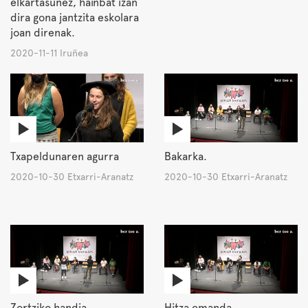
elkartasunez, hainbat izan
dira gona jantzita eskolara
joan direnak.
2020-11-11 Iruñea
Txapeldunaren agurra
Bakarka.
2020-10-30 Etxarri-Aranatz
2020-10-30 Etxarri-Aranatz
Zortziko handia
Hitza emanda