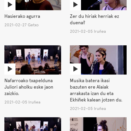
Hasierako agurra
Zer du hiriak herriak ez
duena?
2021-02-27 Getxo
2021-02-05 Iruñea
Nafarroako txapelduna
Musika batera ikasi
Juliori aholku eske jaon
bazuten ere Alaiak
zaizkio.
arrakasta izan du eta
Ekhiñek kalean jotzen du.
2021-02-05 Iruñea
2021-02-05 Iruñea