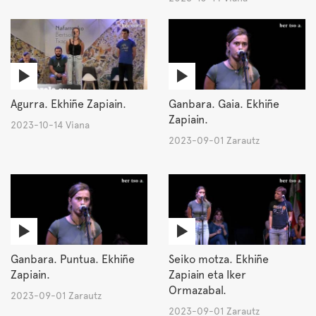
Agurra. Ekhiñe Zapiain.
Ganbara. Gaia. Ekhiñe
Zapiain.
2023-10-14 Viana
2023-09-01 Zarautz
Ganbara. Puntua. Ekhiñe
Seiko motza. Ekhiñe
Zapiain.
Zapiain eta Iker
Ormazabal.
2023-09-01 Zarautz
2023-09-01 Zarautz