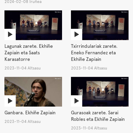
2024-02-08 Iruñea
Lagunak zarete. Ekhiñe
Txirrindulariak zarete.
Zapiain eta Saats
Eneko Fernandez eta
Karasatorre
Ekhiñe Zapiain
2023-11-04 Altsasu
2023-11-04 Altsasu
Ganbara. Ekhiñe Zapiain
Gurasoak zarete. Sarai
Robles eta Ekhiñe Zapiain
2023-11-04 Altsasu
2023-11-04 Altsasu