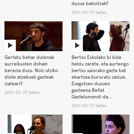
duzue bakoitzak?
2021-02-27 Getxo
Gertatu behar dutenak
Bertso Eskolako bi kide
aurreikusten dohain
heldu zarete, eta aurtengo
berezia duzu. Noiz utziko
bertso saiorako gazte bat
diote atzekoek gazteak
ekartzea bururatu zaizue.
izateari?
Ezagutzen duzuen
gazteena Beñat
2021-02-27 Getxo
Gaztelumendi da...
2021-02-27 Getxo