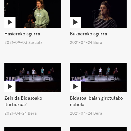
Hasierako agurra
Bukaerako agurra
2021-09-03 Zarautz
2021-04-24 Bera
Zein da Bidasoako
Bidasoa ibaian girotutako
iturburua?
nobela
2021-04-24 Bera
2021-04-24 Bera