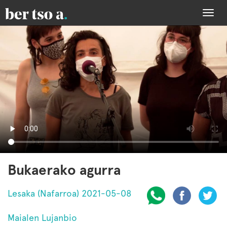
Togg
navi
Bukaerako agurra
Lesaka (Nafarroa) 2021-05-08
Maialen Lujanbio