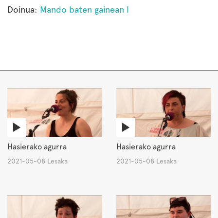
Doinua:
Mando baten gainean I
Hasierako agurra
Hasierako agurra
2021-05-08 Lesaka
2021-05-08 Lesaka