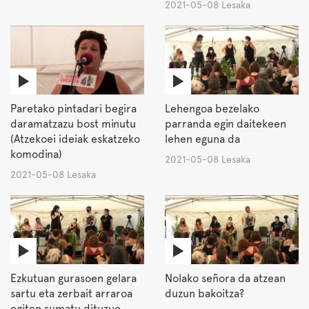
2021-05-08 Lesaka
Paretako pintadari begira
Lehengoa bezelako
daramatzazu bost minutu
parranda egin daitekeen
(Atzekoei ideiak eskatzeko
lehen eguna da
komodina)
2021-05-08 Lesaka
2021-05-08 Lesaka
Ezkutuan gurasoen gelara
Nolako señora da atzean
sartu eta zerbait arraroa
duzun bakoitza?
egiten sumatu dituzue