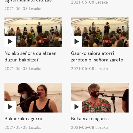
2021-05-08 Lesaka
2021-05-08 Lesaka
Nolako señora da atzean
Gaurko saiora etorri
duzun bakoitza?
zareten bi señora zarete
2021-05-08 Lesaka
2021-05-08 Lesaka
Bukaerako agurra
Bukaerako agurra
2021-05-08 Lesaka
2021-05-08 Lesaka