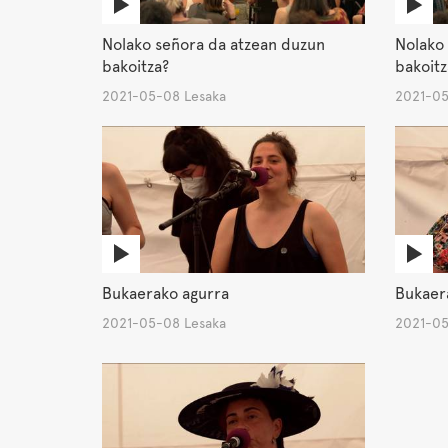
Nolako señora da atzean duzun
Nolako
bakoitza?
bakoitz
2021-05-08 Lesaka
2021-05
Bukaerako agurra
Bukaer
2021-05-08 Lesaka
2021-05