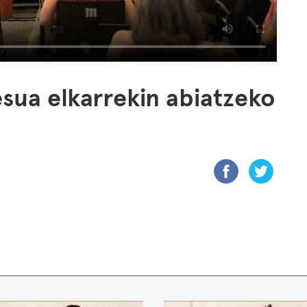
sua elkarrekin abiatzeko