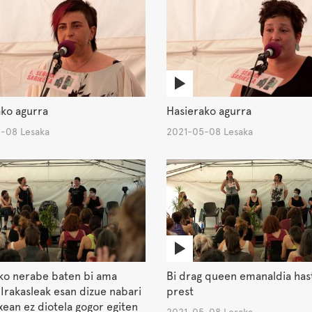
ko agurra
Hasierako agurra
-08 Lesaka
2021-05-08 Lesaka
ko nerabe baten bi ama
Bi drag queen emanaldia has
 Irakasleak esan dizue nabari
prest
xean ez diotela gogor egiten