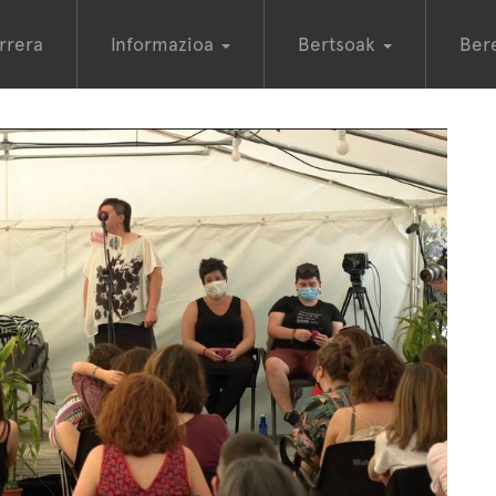
rrera
Informazioa
Bertsoak
Ber