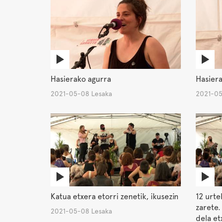
Hasierako agurra
Hasiera
2021-05-08 Lesaka
2021-05
Katua etxera etorri zenetik, ikusezin
12 urte
zarete.
2021-05-08 Lesaka
dela et