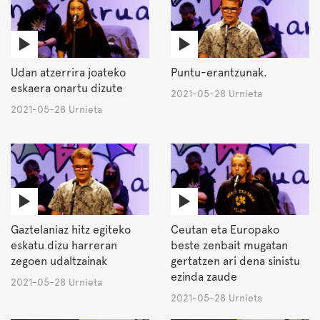
Udan atzerrira joateko
Puntu-erantzunak.
eskaera onartu dizute
2021-05-28 Urnieta
2021-05-28 Urnieta
Gaztelaniaz hitz egiteko
Ceutan eta Europako
eskatu dizu harreran
beste zenbait mugatan
zegoen udaltzainak
gertatzen ari dena sinistu
ezinda zaude
2021-05-28 Urnieta
2021-05-28 Urnieta