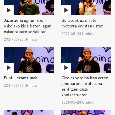
Jazarpena egiten zizun
Gurasoek ez dizute
eskolako kide baten lagun
motorra erosten uzten
eskaera sare sozialetan
2021-05-28 Urnieta
2021-05-28 Urnieta
Puntu-erantzunak.
Giro ezberdina izan arren
jendearen goxotasuna
2021-05-28 Urnieta
sentitzen duzu
kontzertuetan
2021-05-28 Urnieta