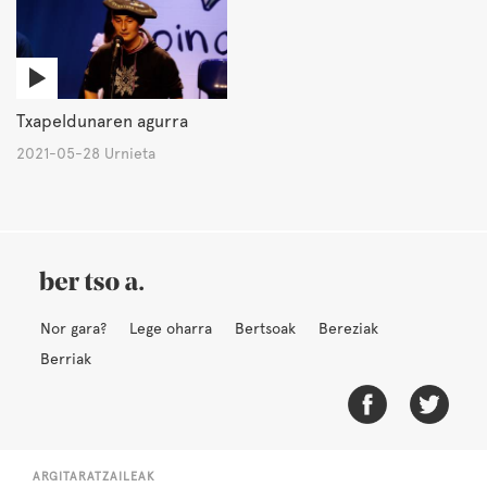
Txapeldunaren agurra
2021-05-28 Urnieta
Nor gara?
Lege oharra
Bertsoak
Bereziak
Berriak
ARGITARATZAILEAK