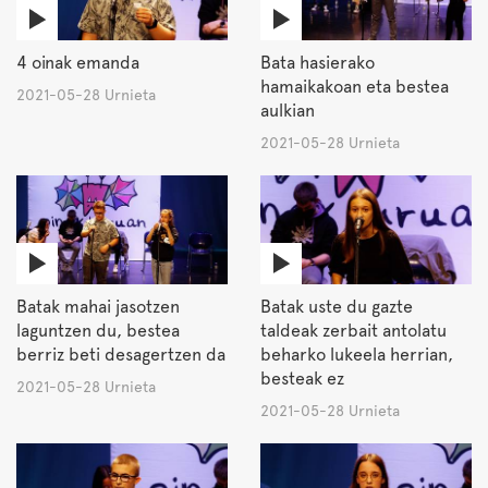
4 oinak emanda
Bata hasierako
hamaikakoan eta bestea
2021-05-28 Urnieta
aulkian
2021-05-28 Urnieta
Batak mahai jasotzen
Batak uste du gazte
laguntzen du, bestea
taldeak zerbait antolatu
berriz beti desagertzen da
beharko lukeela herrian,
besteak ez
2021-05-28 Urnieta
2021-05-28 Urnieta