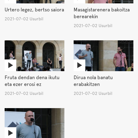
Urtero legez, bertso saiora
Masagistarenera bakoitza
berearekin
2021-07-02 Usurbil
2021-07-02 Usurbil
Fruta dendan dena ikutu
Dirua nola banatu
eta ezer erosi ez
erabakitzen
2021-07-02 Usurbil
2021-07-02 Usurbil