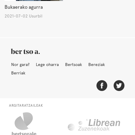
Bukaerako agurra
2021-07-02 Usurbil
Nor gara?
Lege oharra
Bertsoak
Bereziak
Berriak
ARGITARATZAILEAK