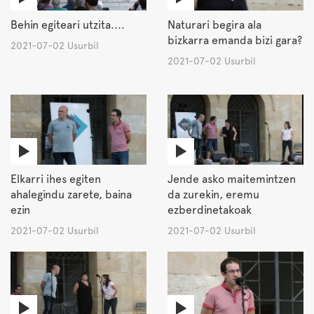
Behin egiteari utzita....
Naturari begira ala
bizkarra emanda bizi gara?
2021-07-02 Usurbil
2021-07-02 Usurbil
Elkarri ihes egiten
Jende asko maitemintzen
ahalegindu zarete, baina
da zurekin, eremu
ezin
ezberdinetakoak
2021-07-02 Usurbil
2021-07-02 Usurbil