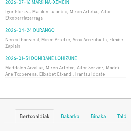
2026-07-16 MARKINA-XEMEIN
Igor Elortza, Maialen Lujanbio, Miren Artetxe, Aitor
Etxebarriazarraga
2026-04-24 DURANGO
Nerea Ibarzabal, Miren Artetxe, Aroa Arrizubieta, Ekhiñe
Zapiain
2026-01-31 DONIBANE LOHIZUNE
Maddalen Arzallus, Miren Artetxe, Aitor Servier, Maddi
Ane Txoperena, Elixabet Etxandi, Irantzu Idoate
Bertsoaldiak
Bakarka
Binaka
Talde