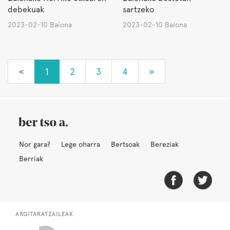
debekuak
sartzeko
2023-02-10 Baiona
2023-02-10 Baiona
«
1
2
3
4
»
Nor gara?
Lege oharra
Bertsoak
Bereziak
Berriak
ARGITARATZAILEAK