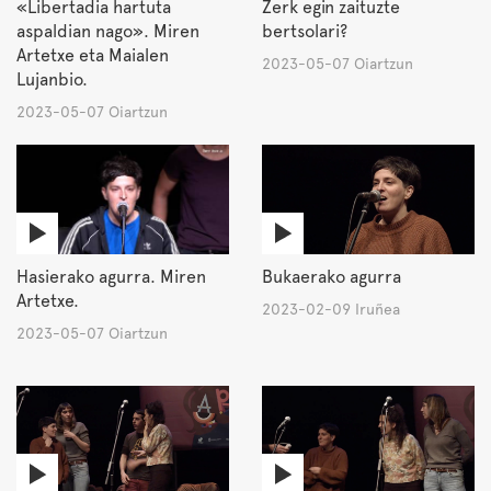
«Libertadia hartuta
Zerk egin zaituzte
aspaldian nago». Miren
bertsolari?
Artetxe eta Maialen
2023-05-07 Oiartzun
Lujanbio.
2023-05-07 Oiartzun
Hasierako agurra. Miren
Bukaerako agurra
Artetxe.
2023-02-09 Iruñea
2023-05-07 Oiartzun