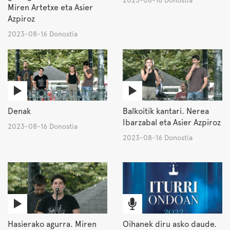
2023-08-16 Donostia
Miren Artetxe eta Asier
Azpiroz
2023-08-16 Donostia
Denak
Balkoitik kantari. Nerea
Ibarzabal eta Asier Azpiroz
2023-08-16 Donostia
2023-08-16 Donostia
Hasierako agurra. Miren
Oihanek diru asko daude.