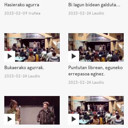
Hasierako agurra
Bi lagun bidean galduta...
2023-02-09 Iruñea
2023-02-24 Laudio
Bukaerako agurrak.
Puntutan librean, eguneko
errepasoa eginez.
2023-02-24 Laudio
2023-02-24 Laudio