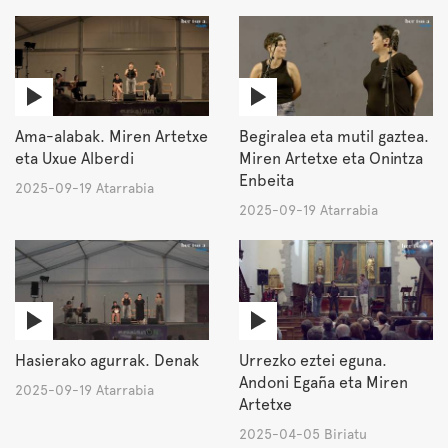
Ama-alabak. Miren Artetxe
Begiralea eta mutil gaztea.
eta Uxue Alberdi
Miren Artetxe eta Onintza
Enbeita
2025-09-19 Atarrabia
2025-09-19 Atarrabia
Hasierako agurrak. Denak
Urrezko eztei eguna.
Andoni Egaña eta Miren
2025-09-19 Atarrabia
Artetxe
2025-04-05 Biriatu