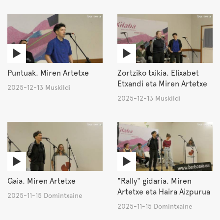
Puntuak. Miren Artetxe
Zortziko txikia. Elixabet
Etxandi eta Miren Artetxe
2025-12-13 Muskildi
2025-12-13 Muskildi
Gaia. Miren Artetxe
"Rally" gidaria. Miren
Artetxe eta Haira Aizpurua
2025-11-15 Domintxaine
2025-11-15 Domintxaine