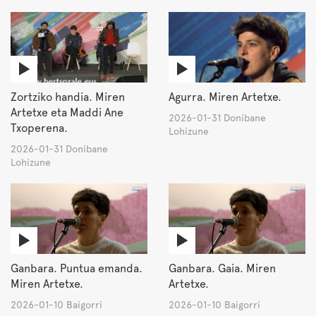
Zortziko handia. Miren
Agurra. Miren Artetxe.
Artetxe eta Maddi Ane
2026-01-31 Donibane
Txoperena.
Lohizune
2026-01-31 Donibane
Lohizune
Ganbara. Puntua emanda.
Ganbara. Gaia. Miren
Miren Artetxe.
Artetxe.
2026-01-10 Baigorri
2026-01-10 Baigorri