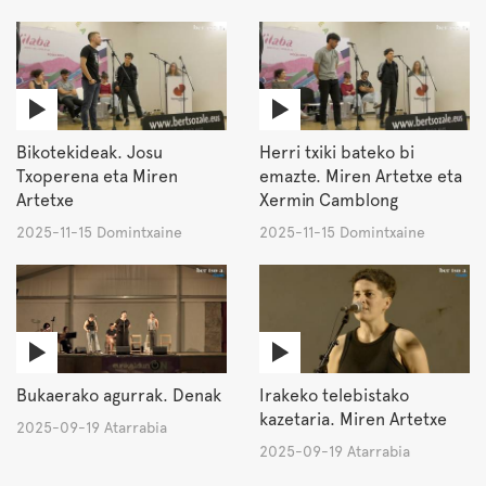
Bikotekideak. Josu
Herri txiki bateko bi
Txoperena eta Miren
emazte. Miren Artetxe eta
Artetxe
Xermin Camblong
2025-11-15 Domintxaine
2025-11-15 Domintxaine
Bukaerako agurrak. Denak
Irakeko telebistako
kazetaria. Miren Artetxe
2025-09-19 Atarrabia
2025-09-19 Atarrabia