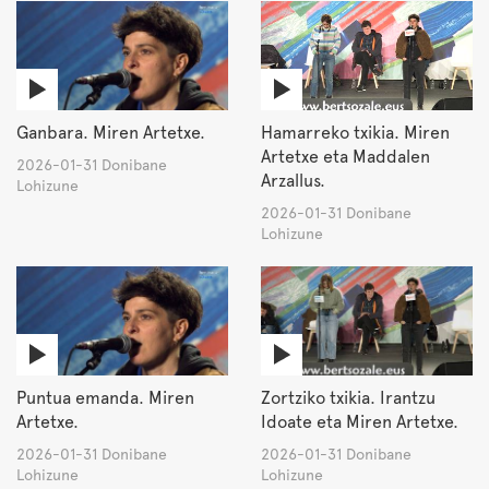
Ganbara. Miren Artetxe.
Hamarreko txikia. Miren
Artetxe eta Maddalen
2026-01-31 Donibane
Arzallus.
Lohizune
2026-01-31 Donibane
Lohizune
Puntua emanda. Miren
Zortziko txikia. Irantzu
Artetxe.
Idoate eta Miren Artetxe.
2026-01-31 Donibane
2026-01-31 Donibane
Lohizune
Lohizune