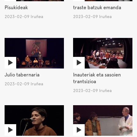
Pisukideak
traste batzuk emanda
2023-02-09 Iruñea
2023-02-09 Iruñea
Julio tabernaria
Inauteriak eta sasoien
trantsizioa
2023-02-09 Iruñea
2023-02-09 Iruñea