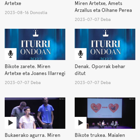
Artetxe
Miren Artetxe, Amets
Arzallus eta Oihane Perea
2023-08-16 Donostia
2023-07-07 Deba
Bikote zarete. Miren
Denak. Oporrak behar
Artetxe eta Joanes Illarregi
ditut
2023-07-07 Deba
2023-07-07 Deba
Bukaerako agurra. Miren
Bikote trukea. Maialen