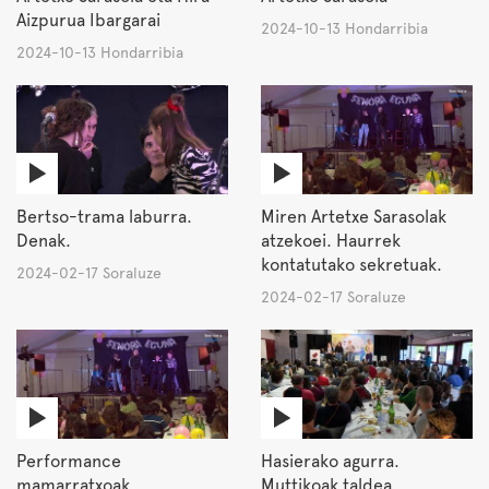
Aizpurua Ibargarai
2024-10-13 Hondarribia
2024-10-13 Hondarribia
Bertso-trama laburra.
Miren Artetxe Sarasolak
Denak.
atzekoei. Haurrek
kontatutako sekretuak.
2024-02-17 Soraluze
2024-02-17 Soraluze
Performance
Hasierako agurra.
mamarratxoak
Muttikoak taldea