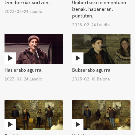
Izen berriak sortzen...
Unibertsoko elementuen
izenak, habaneran,
2023-02-24 Laudio
puntutan.
2023-02-24 Laudio
Hasierako agurra.
Bukaerako agurra
2023-02-24 Laudio
2023-02-10 Baiona