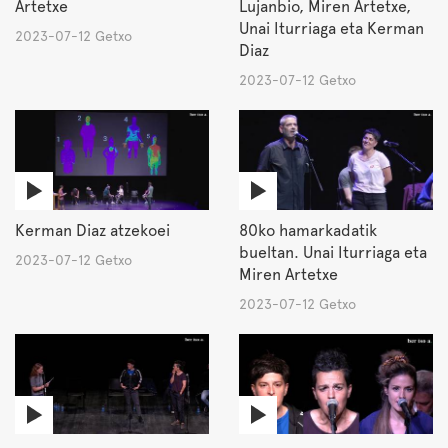
Artetxe
Lujanbio, Miren Artetxe,
Unai Iturriaga eta Kerman
2023-07-12 Getxo
Diaz
2023-07-12 Getxo
Kerman Diaz atzekoei
80ko hamarkadatik
bueltan. Unai Iturriaga eta
2023-07-12 Getxo
Miren Artetxe
2023-07-12 Getxo