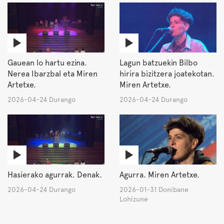
Gauean lo hartu ezina.
Lagun batzuekin Bilbo
Nerea Ibarzbal eta Miren
hirira bizitzera joatekotan.
Artetxe.
Miren Artetxe.
2026-04-24 Durango
2026-04-24 Durango
Hasierako agurrak. Denak.
Agurra. Miren Artetxe.
2026-04-24 Durango
2026-01-31 Donibane
Lohizune