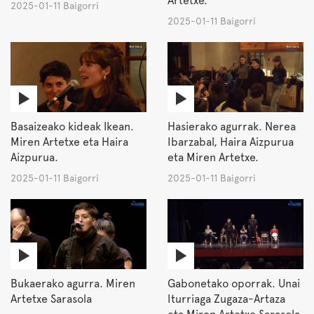
Artetxe.
2025-01-11 Baigorri
2025-01-11 Baigorri
Basaizeako kideak Ikean.
Hasierako agurrak. Nerea
Miren Artetxe eta Haira
Ibarzabal, Haira Aizpurua
Aizpurua.
eta Miren Artetxe.
2025-01-11 Baigorri
2025-01-11 Baigorri
Bukaerako agurra. Miren
Gabonetako oporrak. Unai
Artetxe Sarasola
Iturriaga Zugaza-Artaza