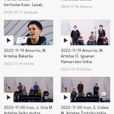
bertsolaritzan. Lauak.
2023-11-18 Aiherra
2024-02-17 Soraluze
2022-11-19 Amurrio, M.
2022-11-19 Amurrio, M.
Artetxe Bakarka
Artetxe O. Iguaran
Hamarreko txikia
2022-12-19 Online
2022-12-19 Online
2022-11-05 Irun, J. Uria M.
2022-11-05 Irun, S. Colina
Artetxe Seiko motza
M. Artetxe Zortziko txikia