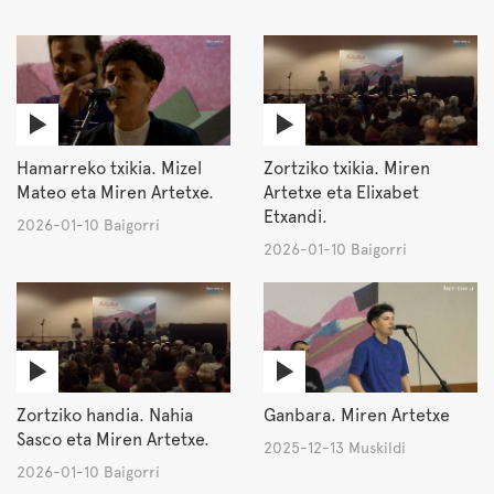
Hamarreko txikia. Mizel
Zortziko txikia. Miren
Mateo eta Miren Artetxe.
Artetxe eta Elixabet
Etxandi.
2026-01-10 Baigorri
2026-01-10 Baigorri
Zortziko handia. Nahia
Ganbara. Miren Artetxe
Sasco eta Miren Artetxe.
2025-12-13 Muskildi
2026-01-10 Baigorri