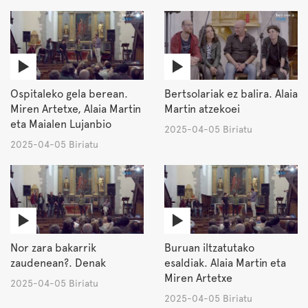
Ospitaleko gela berean.
Bertsolariak ez balira. Alaia
Miren Artetxe, Alaia Martin
Martin atzekoei
eta Maialen Lujanbio
2025-04-05 Biriatu
2025-04-05 Biriatu
Nor zara bakarrik
Buruan iltzatutako
zaudenean?. Denak
esaldiak. Alaia Martin eta
Miren Artetxe
2025-04-05 Biriatu
2025-04-05 Biriatu