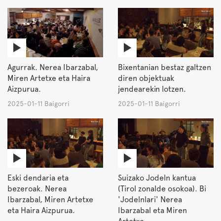
Agurrak. Nerea Ibarzabal,
Bixentanian bestaz galtzen
Miren Artetxe eta Haira
diren objektuak
Aizpurua.
jendearekin lotzen.
2025-01-11 Baigorri
2025-01-11 Baigorri
Eski dendaria eta
Suizako Jodeln kantua
bezeroak. Nerea
(Tirol zonalde osokoa). Bi
Ibarzabal, Miren Artetxe
'Jodelnlari' Nerea
eta Haira Aizpurua.
Ibarzabal eta Miren