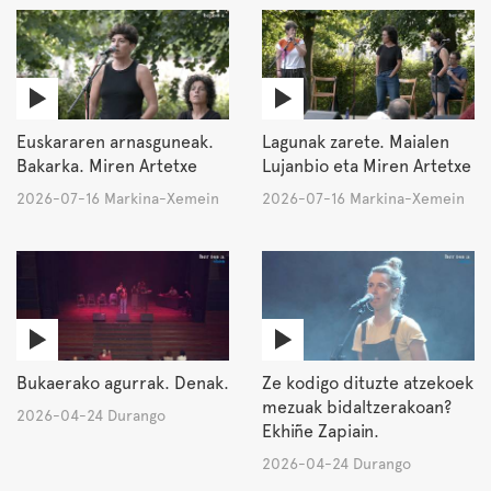
Euskararen arnasguneak.
Lagunak zarete. Maialen
Bakarka. Miren Artetxe
Lujanbio eta Miren Artetxe
2026-07-16 Markina-Xemein
2026-07-16 Markina-Xemein
Bukaerako agurrak. Denak.
Ze kodigo dituzte atzekoek
mezuak bidaltzerakoan?
2026-04-24 Durango
Ekhiñe Zapiain.
2026-04-24 Durango