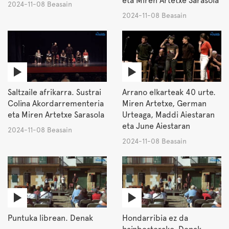
eta Miren Artetxe Sarasola
2024-11-08 Beasain
2024-11-08 Beasain
Saltzaile afrikarra. Sustrai
Arrano elkarteak 40 urte.
Colina Akordarrementeria
Miren Artetxe, German
eta Miren Artetxe Sarasola
Urteaga, Maddi Aiestaran
eta June Aiestaran
2024-11-08 Beasain
2024-11-08 Beasain
Puntuka librean. Denak
Hondarribia ez da