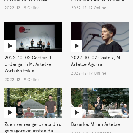
2022-12-19 Online
2022-12-19 Online
2022-10-02 Gasteiz, I.
2022-10-02 Gasteiz, M.
Urdangarin M. Artetxe
Artetxe Agurra
Zortziko txikia
2022-12-19 Online
2022-12-19 Online
Zuen semea geroz eta diru
Bakarka. Miren Artetxe
gehiagorekin iristen da.