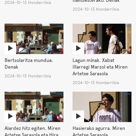
hainbesterako. Denak
2024-10-13 Hondarribia
2024-10-13 Hondarribia
Bertsolaritza mundua.
Lagun minak. Xabat
Denak
Illarregi Marzol eta Miren
Artetxe Sarasola
2024-10-13 Hondarribia
2024-10-13 Hondarribia
Alardez hitz egiten. Miren
Hasierako agurra. Miren
Artetxe Sarasola eta Hira
Artetxe Sarasola