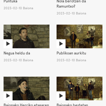
Puntuka
Nola berotzen da
Ramuntxo?
2023-02-10 Baiona
2023-02-10 Baiona
Negua heldu da
Publikoan aurkitu
2023-02-10 Baiona
2023-02-10 Baiona
Baionako Herriko etxearen
Baionako bestetan