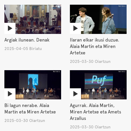
Argiak ilunean. Denak
Ilaran elkar ikusi duzue.
Alaia Martin eta Miren
2025-04-05 Biriatu
Artetxe
2025-03-30 Oiartzun
Bi lagun nerabe. Alaia
Agurrak. Alaia Martin,
Martin eta Miren Artetxe
Miren Artetxe eta Amets
Arzallus
2025-03-30 Oiartzun
2025-03-30 Oiartzun