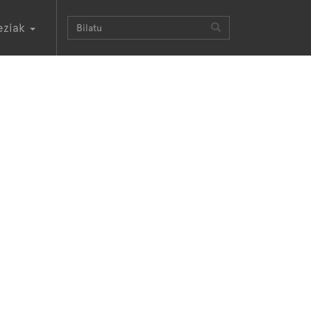
eziak