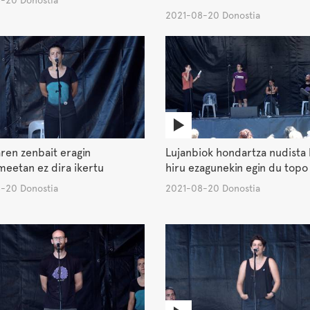
-20 Donostia
2021-08-20 Donostia
ren zenbait eragin
Lujanbiok hondartza nudista
eetan ez dira ikertu
hiru ezagunekin egin du topo
-20 Donostia
2021-08-20 Donostia