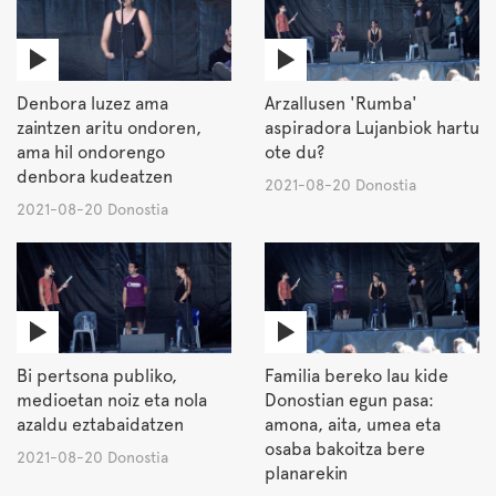
Denbora luzez ama
Arzallusen 'Rumba'
zaintzen aritu ondoren,
aspiradora Lujanbiok hartu
ama hil ondorengo
ote du?
denbora kudeatzen
2021-08-20 Donostia
2021-08-20 Donostia
Bi pertsona publiko,
Familia bereko lau kide
medioetan noiz eta nola
Donostian egun pasa:
azaldu eztabaidatzen
amona, aita, umea eta
osaba bakoitza bere
2021-08-20 Donostia
planarekin