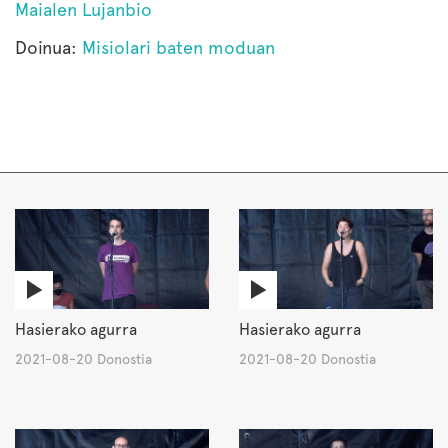
Maialen Lujanbio
Doinua:
Misiolari baten moduan
Hasierako agurra
Hasierako agurra
2021-08-20 Donostia
2021-08-20 Donostia