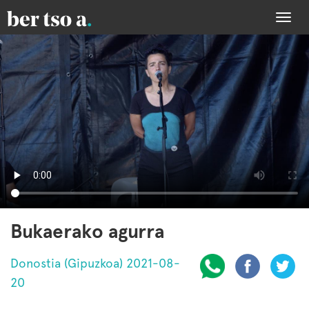
Togg
navi
Bukaerako agurra
Donostia (Gipuzkoa) 2021-08-
20