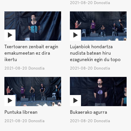
2021-08-20 Donostia
Txertoaren zenbait eragin
Lujanbiok hondartza
emakumeetan ez dira
nudista batean hiru
ikertu
ezagunekin egin du topo
2021-08-20 Donostia
2021-08-20 Donostia
Puntuka librean
Bukaerako agurra
2021-08-20 Donostia
2021-08-20 Donostia