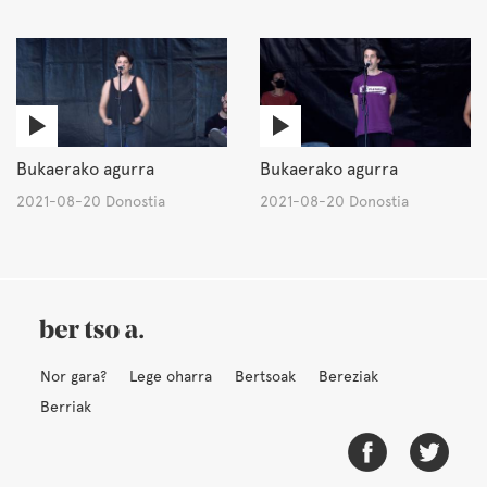
Bukaerako agurra
Bukaerako agurra
2021-08-20 Donostia
2021-08-20 Donostia
Nor gara?
Lege oharra
Bertsoak
Bereziak
Berriak