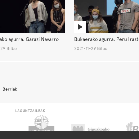
ko agurra. Garazi Navarro
Bukaerako agurra. Peru Irast
29 Bilbo
2021-11-29 Bilbo
Berriak
LAGUNTZAILEAK