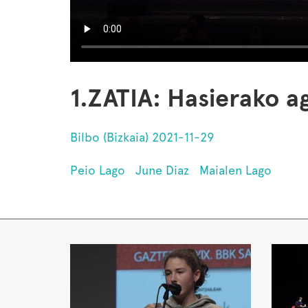
1.ZATIA: Hasierako a
Bilbo (Bizkaia) 2021-11-29
Peio Lago
June Diaz
Maialen Lago