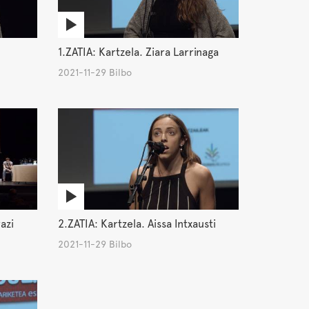
1.ZATIA: Kartzela. Ziara Larrinaga
2021-11-29 Bilbo
azi
2.ZATIA: Kartzela. Aissa Intxausti
2021-11-29 Bilbo