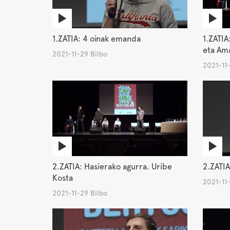
1.ZATIA: 4 oinak emanda
1.ZATIA
eta Am
2021-11-29 Bilbo
2021-11-
2.ZATIA: Hasierako agurra. Uribe
2.ZATIA
Kosta
2021-11-
2021-11-29 Bilbo