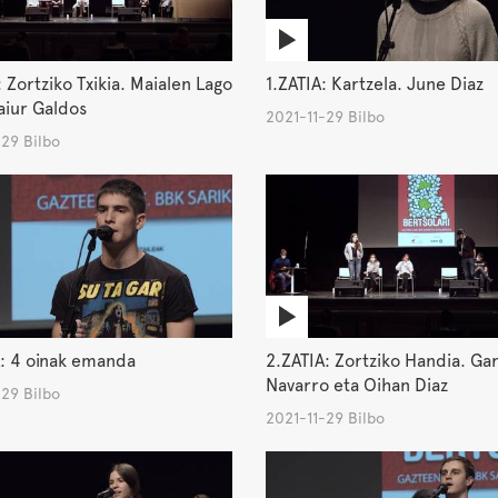
: Zortziko Txikia. Maialen Lago
1.ZATIA: Kartzela. June Diaz
aiur Galdos
2021-11-29 Bilbo
29 Bilbo
: 4 oinak emanda
2.ZATIA: Zortziko Handia. Gar
Navarro eta Oihan Diaz
29 Bilbo
2021-11-29 Bilbo