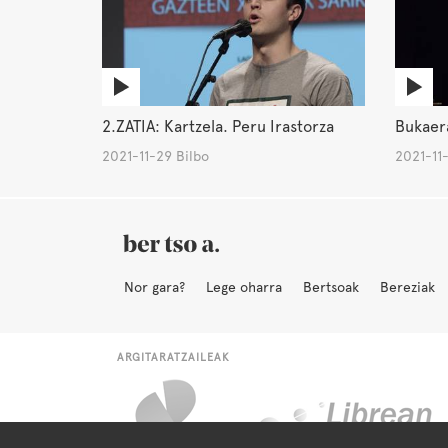
2.ZATIA: Kartzela. Peru Irastorza
Bukaera
2021-11-29 Bilbo
2021-11-
Nor gara?
Lege oharra
Bertsoak
Bereziak
ARGITARATZAILEAK