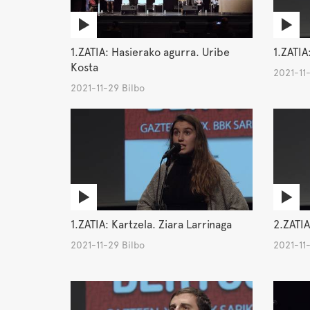
1.ZATIA: Hasierako agurra. Uribe
1.ZATIA
Kosta
2021-11-
2021-11-29 Bilbo
1.ZATIA: Kartzela. Ziara Larrinaga
2.ZATIA
2021-11-29 Bilbo
2021-11-