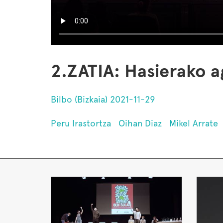
2.ZATIA: Hasierako a
Bilbo (Bizkaia) 2021-11-29
Peru Irastortza
Oihan Diaz
Mikel Arrate