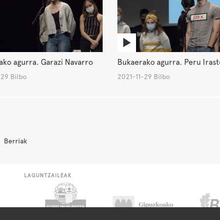
ko agurra. Garazi Navarro
Bukaerako agurra. Peru Irast
29 Bilbo
2021-11-29 Bilbo
Berriak
LAGUNTZAILEAK