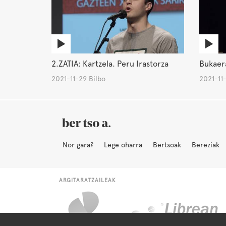
2.ZATIA: Kartzela. Peru Irastorza
Bukaera
2021-11-29 Bilbo
2021-11-
Nor gara?
Lege oharra
Bertsoak
Bereziak
ARGITARATZAILEAK