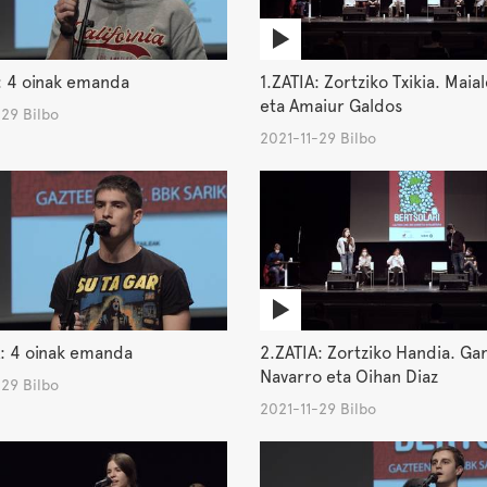
: 4 oinak emanda
1.ZATIA: Zortziko Txikia. Maia
eta Amaiur Galdos
29 Bilbo
2021-11-29 Bilbo
: 4 oinak emanda
2.ZATIA: Zortziko Handia. Gar
Navarro eta Oihan Diaz
29 Bilbo
2021-11-29 Bilbo