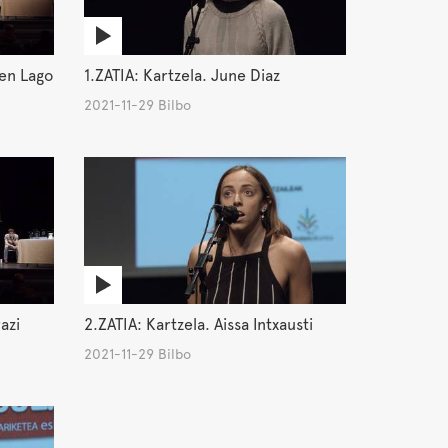
len Lago
1.ZATIA: Kartzela. June Diaz
2021-11-29 Bilbo
azi
2.ZATIA: Kartzela. Aissa Intxausti
2021-11-29 Bilbo