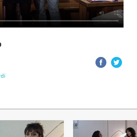
o
rdi