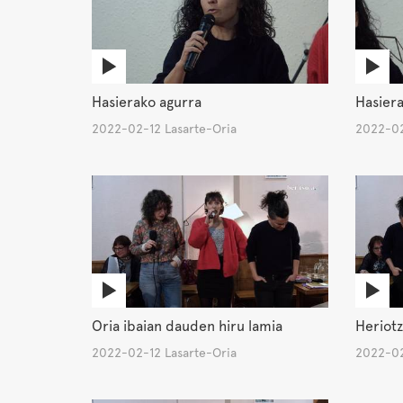
Hasierako agurra
Hasiera
2022-02-12 Lasarte-Oria
2022-02
Oria ibaian dauden hiru lamia
Heriotz
2022-02-12 Lasarte-Oria
2022-02