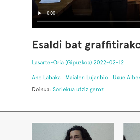
Esaldi bat graffitirak
Lasarte-Oria (Gipuzkoa) 2022-02-12
Ane Labaka
Maialen Lujanbio
Uxue Albe
Doinua:
Sorlekua utziz geroz