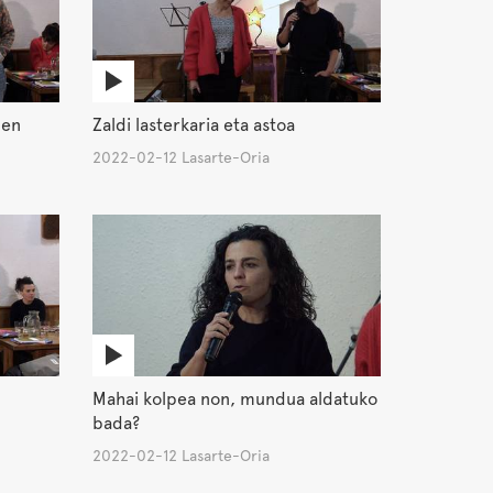
den
Zaldi lasterkaria eta astoa
2022-02-12 Lasarte-Oria
Mahai kolpea non, mundua aldatuko
bada?
2022-02-12 Lasarte-Oria