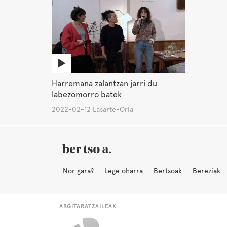
Harremana zalantzan jarri du
labezomorro batek
2022-02-12 Lasarte-Oria
Nor gara?
Lege oharra
Bertsoak
Bereziak
ARGITARATZAILEAK