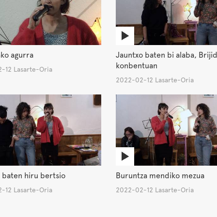
ko agurra
Jauntxo baten bi alaba, Briji
konbentuan
-12 Lasarte-Oria
2022-02-12 Lasarte-Oria
 baten hiru bertsio
Buruntza mendiko mezua
-12 Lasarte-Oria
2022-02-12 Lasarte-Oria