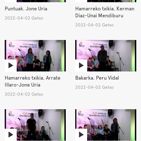
Puntuak. Jone Uria
Hamarreko txikia. Kerman
Diaz-Unai Mendiburu
2022-04-02 Getxo
2022-04-02 Getxo
Hamarreko txikia. Arrate
Bakarka. Peru Vidal
Illaro-Jone Uria
2022-04-02 Getxo
2022-04-02 Getxo