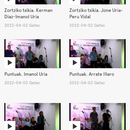
Zortziko txikia. Kerman
Zortziko txikia. Jone Uria-
Diaz-Imanol Uria
Peru Vidal
2022-04-02 Getxo
2022-04-02 Getxo
Puntuak. Imanol Uria
Puntuak. Arrate Illaro
2022-04-02 Getxo
2022-04-02 Getxo