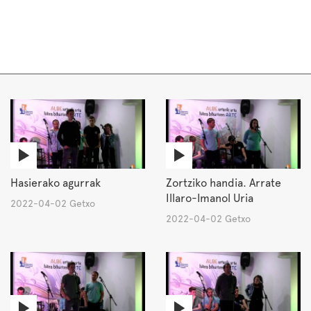
Hasierako agurrak
Zortziko handia. Arrate
Illaro-Imanol Uria
2022-04-02 Getxo
2022-04-02 Getxo