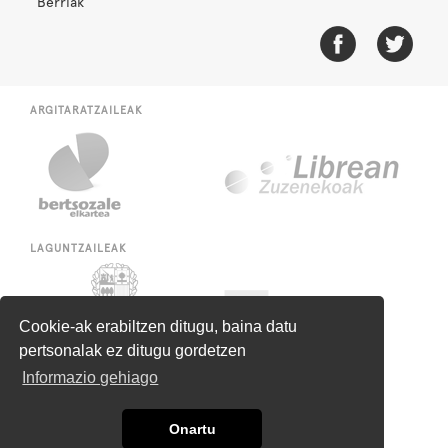
Berriak
ARGITARATZAILEAK
LAGUNTZAILEAK
Cookie-ak erabiltzen ditugu, baina datu
pertsonalak ez ditugu gordetzen
Informazio gehiago
Onartu