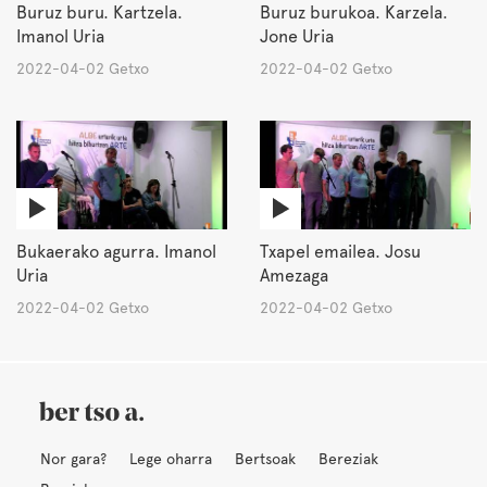
Buruz buru. Kartzela.
Buruz burukoa. Karzela.
Imanol Uria
Jone Uria
2022-04-02 Getxo
2022-04-02 Getxo
Bukaerako agurra. Imanol
Txapel emailea. Josu
Uria
Amezaga
2022-04-02 Getxo
2022-04-02 Getxo
Nor gara?
Lege oharra
Bertsoak
Bereziak